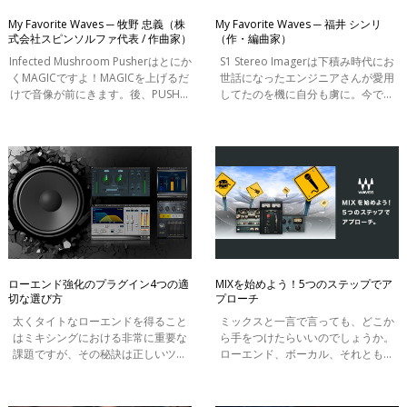
My Favorite Waves ─ 牧野 忠義（株
My Favorite Waves ─ 福井 シンリ
式会社スピンソルファ代表 / 作曲家）
（作・編曲家）
Infected Mushroom Pusherはとにか
S1 Stereo Imagerは下積み時代にお
くMAGICですよ！MAGICを上げるだ
世話になったエンジニアさんが愛用
けで音像が前にきます。後、PUSHで
してたのを機に自分も虜に。今では
歪み感を付加させる事で音が元気に
マスターTrに必ず挿してうっすら音
なる。シンセ、ベース、ギター、ド
場を広げる隠し味的な感じで愛用し
ラム。何にでも使ってます。Future
てます。
系のボーカ
ローエンド強化のプラグイン4つの適
MIXを始めよう！5つのステップでア
切な選び方
プローチ
太くタイトなローエンドを得ること
ミックスと一言で言っても、どこか
はミキシングにおける非常に重要な
ら手をつけたらいいのでしょうか。
課題ですが、その秘訣は正しいツー
ローエンド、ボーカル、それともや
ルを選択することにあります。4種類
みくもにフェーダーを触ることでし
の異なるベース／サブ・プラグイン
ょうか？ご安心ください。ここでは
(Submarine， LoAir， R-Bassと
曲を仕上げるための5つのステップを