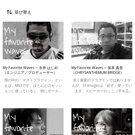
並び替え
すべて
ポスプロ
ライブ
My Favorite Waves ─ 永井 はじめ
My Favorite Waves ─ 保本 真吾
（エンジニア／プロデューサー）
（CHRYSANTHEMUM BRIDGE）
動画音声編集
僕の中の「マストプラグイン」とい
全く最新のプラグインではありませ
音楽制作
えば、MV2です。ほとんどのセッシ
んが、S1 Imagerは「必ず」使ってい
ョンに使っているし、特にボーカル
ます。スピーカーのここ（手を広
にはかなりの頻度で使います。テン
げ、スピーカーユニットの”外側”を表
ポの速い曲などの場合、フェーダー
し）で音を鳴らしたいときですね。
すべて
コントロールだけではレベル合わせ
特に広がりのあるシンセに対して使
が追いつ
います
My Favorite Waves
Tips
Waves Genius