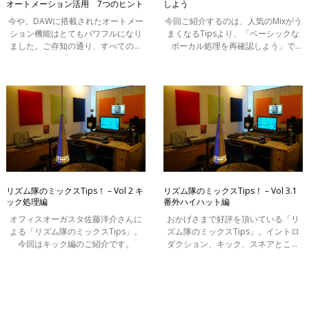
オートメーション活用 7つのヒント
しよう
今や、DAWに搭載されたオートメー
今回ご紹介するのは、人気のMixがう
ション機能はとてもパワフルになり
まくなるTipsより、「ベーシックな
ました。ご存知の通り、すべてのミ
ボーカル処理を再確認しよう」で
キサーとプラグインのエフェクトパ
す。
ラメータを自動化することができ、
人の手だけでは、実現不可能だった
コントロ
リズム隊のミックスTips！ – Vol 2 キ
リズム隊のミックスTips！ – Vol 3.1
ック処理編
番外ハイハット編
オフィスオーガスタ佐藤洋介さんに
おかげさまで好評を頂いている「リ
よる「リズム隊のミックスTips」。
ズム隊のミックスTips」。イントロ
今回はキック編のご紹介です。
ダクション、キック、スネアとここ
まで来ましたので、本日はハイハッ
ト編。番外編なので、Vol.4ではなく
「Vol-3.1」としています。