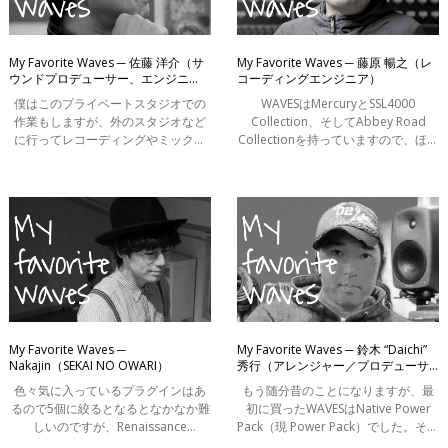
インタビュー
インフォメーション
My Favorite Waves ─ 佐藤 洋介（サ
My Favorite Waves ─ 藤原 暢之（レ
ウンドプロデューサー、エンジニ
コーディングエンジニア）
ケーススタディ
ア）
僕はこのプライベートスタジオでの
WAVESはMercuryとSSL4000
はじめてのミックス：1分で解説
作業もしますが、外のスタジオなど
Collection、そしてAbbey Road
に行ってレコーディングやミックス
Collectionを持っていますので、ほぼ
ダウンなどの作業をすることもあり
全てのWAVESプラグインということ
ます。外のスタジオではメンテナン
になるでしょうか。最初に購入した
スの行き届いたコンソールやアウト
のは当時一番収録数の少ないバンド
ボードが
ルで、そこから今に
My Favorite Waves ─
My Favorite Waves ─ 鈴木 “Daichi”
Nakajin（SEKAI NO OWARI）
秀行（アレンジャー／プロデューサ
ー）
色々気に入っているプラグインはあ
もう随分昔のことになりますが、最
るので5個に絞るとなるとなかなか難
初に買ったWAVESはNative Power
しいのですが、Renaissance
Pack（現 Power Pack）でした。そこ
Compressor（以下R-Comp）はよく
からアップグレードや単体での追加