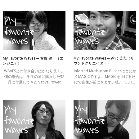
使います。わずかに潰す程度にかけ
などを行なって、今はMercury、
るだけで音が馴染んでくれる出音が
AbbeyRoad Collection、SSL4000
好きですね。サ
Collectionを持
My Favorite Waves ─ 古賀 健一（エ
My Favorite Waves ─ 芦沢 英志（サ
ンジニア）
ウンドクリエイター）
WAVESとの付き合いはかなり長く、
Infected Mushroom Pusherはとにか
僕の場合は、学生の頃に購入した製
くMAGICですよ！MAGICを上げるだ
品に付属してきたNative Power
けで音像が前にきます。後、PUSHで
Pack（現 Power Pack）からこつこつ
歪み感を付加させる事で音が元気に
とアップグレードをしてきて、現在
なる。シンセ、ベース、ギター、ド
ではMercury、SSL4000 Collection、
ラム。何にでも使ってます。Future
そしてAbbe
系のボーカ