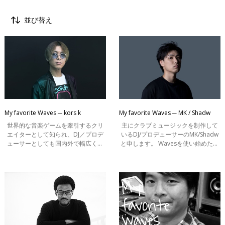
並び替え
すべて
My Favorite Waves
Tips
My favorite Waves ─ kors k
My favorite Waves ─ MK / Shadw
Waves Genius
世界的な音楽ゲームを牽引するクリ
主にクラブミュージックを制作して
エイターとして知られ、DJ／プロデ
いるDJ/プロデューサーのMK/Shadw
インタビュー
ューサーとしても国内外で幅広く活
と申します。 Wavesを使い始めたの
インフォメーション
躍するkors k氏。EDMからハードコ
は、Exit Tunesというレーベルで制作
アまで多彩なジャンルを手がけるそ
をしていた頃からなのでもう18年ほ
ケーススタディ
のサウンドの裏側には、長年愛用し
どになります。
てきたWav
はじめてのミックス：1分で解説