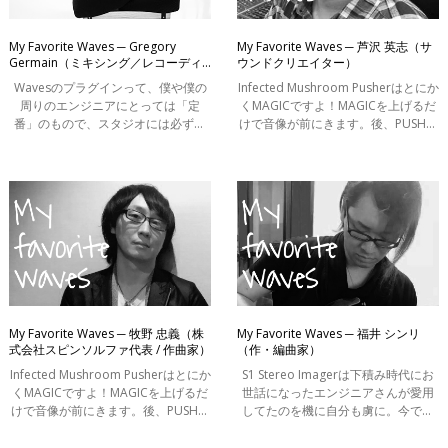
My Favorite Waves ─ Gregory
My Favorite Waves ─ 芦沢 英志（サ
Germain（ミキシング／レコーディ
ウンドクリエイター）
ングエンジニア）
Wavesのプラグインって、僕や僕の
Infected Mushroom Pusherはとにか
周りのエンジニアにとっては「定
くMAGICですよ！MAGICを上げるだ
番」のもので、スタジオには必ず入
けで音像が前にきます。後、PUSHで
ってるようなものなんです。僕がプ
歪み感を付加させる事で音が元気に
ロになる前からあるブランドだし、
なる。シンセ、ベース、ギター、ド
プロになってからも使い続けている
ラム。何にでも使ってます。Future
プラグイン
系のボーカ
My Favorite Waves ─ 牧野 忠義（株
My Favorite Waves ─ 福井 シンリ
式会社スピンソルファ代表 / 作曲家）
（作・編曲家）
Infected Mushroom Pusherはとにか
S1 Stereo Imagerは下積み時代にお
くMAGICですよ！MAGICを上げるだ
世話になったエンジニアさんが愛用
けで音像が前にきます。後、PUSHで
してたのを機に自分も虜に。今では
歪み感を付加させる事で音が元気に
マスターTrに必ず挿してうっすら音
なる。シンセ、ベース、ギター、ド
場を広げる隠し味的な感じで愛用し