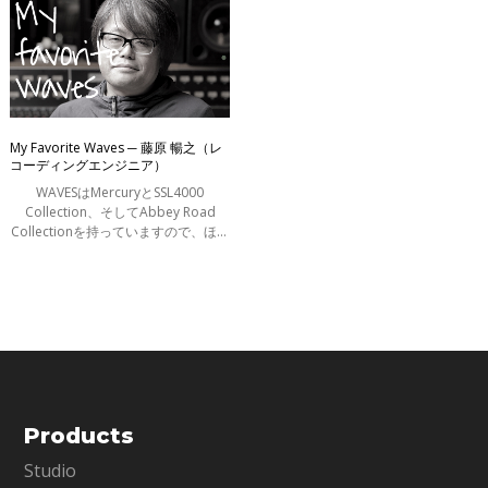
My Favorite Waves ─ 藤原 暢之（レ
コーディングエンジニア）
WAVESはMercuryとSSL4000
Collection、そしてAbbey Road
Collectionを持っていますので、ほぼ
全てのWAVESプラグインということ
になるでしょうか。最初に購入した
のは当時一番収録数の少ないバンド
ルで、そこから今に
Products
Studio