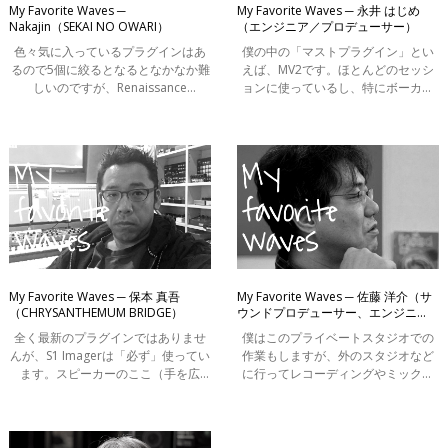
My Favorite Waves ─
My Favorite Waves ─ 永井 はじめ
Nakajin（SEKAI NO OWARI）
（エンジニア／プロデューサー）
色々気に入っているプラグインはあ
僕の中の「マストプラグイン」とい
るので5個に絞るとなるとなかなか難
えば、MV2です。ほとんどのセッシ
しいのですが、Renaissance
ョンに使っているし、特にボーカル
Compressor（以下R-Comp）はよく
にはかなりの頻度で使います。テン
使います。わずかに潰す程度にかけ
ポの速い曲などの場合、フェーダー
るだけで音が馴染んでくれる出音が
コントロールだけではレベル合わせ
好きですね。サ
が追いつ
My Favorite Waves ─ 保本 真吾
My Favorite Waves ─ 佐藤 洋介（サ
（CHRYSANTHEMUM BRIDGE）
ウンドプロデューサー、エンジニ
ア）
全く最新のプラグインではありませ
僕はこのプライベートスタジオでの
んが、S1 Imagerは「必ず」使ってい
作業もしますが、外のスタジオなど
ます。スピーカーのここ（手を広
に行ってレコーディングやミックス
げ、スピーカーユニットの”外側”を表
ダウンなどの作業をすることもあり
し）で音を鳴らしたいときですね。
ます。外のスタジオではメンテナン
特に広がりのあるシンセに対して使
スの行き届いたコンソールやアウト
います
ボードが