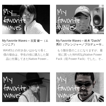
ラム。何にでも使ってます。Future
てます。
系のボーカ
My Favorite Waves ─ 古賀 健一（エ
My Favorite Waves ─ 鈴木 “Daichi”
ンジニア）
秀行（アレンジャー／プロデューサ
ー）
WAVESとの付き合いはかなり長く、
もう随分昔のことになりますが、最
僕の場合は、学生の頃に購入した製
初に買ったWAVESはNative Power
品に付属してきたNative Power
Pack（現 Power Pack）でした。そこ
Pack（現 Power Pack）からこつこつ
からアップグレードや単体での追加
とアップグレードをしてきて、現在
などを行なって、今はMercury、
ではMercury、SSL4000 Collection、
AbbeyRoad Collection、SSL4000
そしてAbbe
Collectionを持