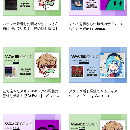
ステレオ録音した素材がちょっと左
すべてを懐かしい時代のサウンドに
右に傾いている？！時の対処法[Q1] –
したい – Waves Genius
Waves Genius
立ち過ぎたスネアやキックの調整に
アタック感も調整できるディストー
意外な効果！ [RDeEsser] – Waves
ション！Manny Marroquin
Genius
Distortion