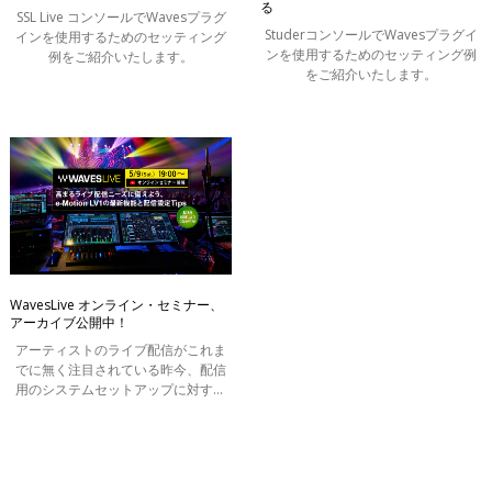
る
SSL Live コンソールでWavesプラグ
StuderコンソールでWavesプラグイ
インを使用するためのセッティング
ンを使用するためのセッティング例
例をご紹介いたします。
をご紹介いたします。
WavesLive オンライン・セミナー、
アーカイブ公開中！
アーティストのライブ配信がこれま
でに無く注目されている昨今、配信
用のシステムセットアップに対する
ニーズも高まっています。Waves e-
Motion LV1ライブ・コンソールを使
うことで、コンパクトかつシンプル
なセット