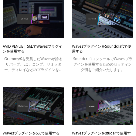
AVID VENUE | S6LでWavesプラグイ
WavesプラグインをSoundcraftで使
ンを使用する
用する
Grammy®を受賞したWavesが誇る
SoundcraftコンソールでWavesプラ
リバーブ、EQ、コンプ、リミッタ
グインを使用するためのセッティン
ー、ディレイなどのプラグインを、
グ例をご紹介いたします。
AVID VENUE | S6L から直接コントロ
ールすることが可能です。
WavesプラグインをSSLで使用する
Wavesプラグインをstuderで使用す