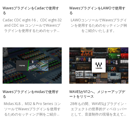
WavesプラグインをCadacで使用す
WavesプラグインをLAWOで使用す
る
る
Cadac CDC eight-16， CDC eight-32
LAWOコンソールでWavesプラグイ
and CDC six コンソールでWavesプ
ンを使用するためのセッティング例
ラグインを使用するためのセッティ
をご紹介いたします。
ング例をご紹介いたします。
Wavesプラグインをmidasで使用す
WAVESがV12へ。メジャーアップデ
る
ートをリリース
Midas XL8， M32 & Pro Series コン
28年もの間、WAVESはプラグイン・
ソールでWavesプラグインを使用す
エフェクトの世界的ディベロッパー
るためのセッティング例をご紹介い
として、音楽制作の現場を支えてき
たします。
ました。この度、WAVESはV12への
メジャーアップデートをリリースい
たします。