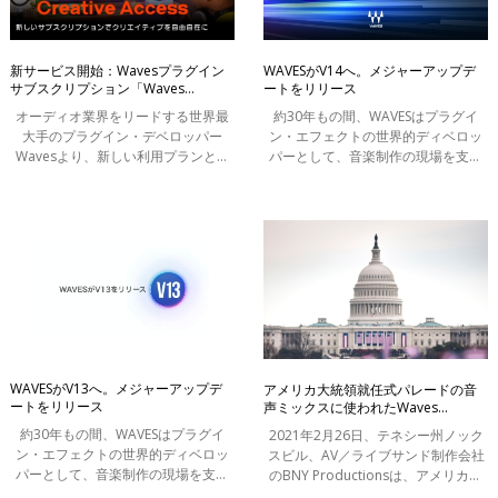
My Favorite Waves
Tips
新サービス開始：Wavesプラグイン
WAVESがV14へ。メジャーアップデ
サブスクリプション「Waves
ートをリリース
Waves Genius
Creative Access」を2023年3月27日
オーディオ業界をリードする世界最
約30年もの間、WAVESはプラグイ
インタビュー
より開始。
大手のプラグイン・デベロッパー
ン・エフェクトの世界的ディベロッ
インフォメーション
Wavesより、新しい利用プランとな
パーとして、音楽制作の現場を支え
るWaves Creative Accessが発表され
てきました。この度、WAVESはV14
ケーススタディ
ました。同時に、世界中のトップエ
へのメジャーアップデートをリリー
ンジニア、プロデューサー、クリエ
スいたします。
はじめてのミックス：1分で解説
イターが作
WAVESがV13へ。メジャーアップデ
アメリカ大統領就任式パレードの音
ートをリリース
声ミックスに使われたWaves
eMotion LV1ライブコンソール
約30年もの間、WAVESはプラグイ
2021年2月26日、テネシー州ノック
ン・エフェクトの世界的ディベロッ
スビル、AV／ライブサンド制作会社
パーとして、音楽制作の現場を支え
のBNY Productionsは、アメリカ大
てきました。この度、WAVESはV13
統領就任パレードの放送用音声のミ