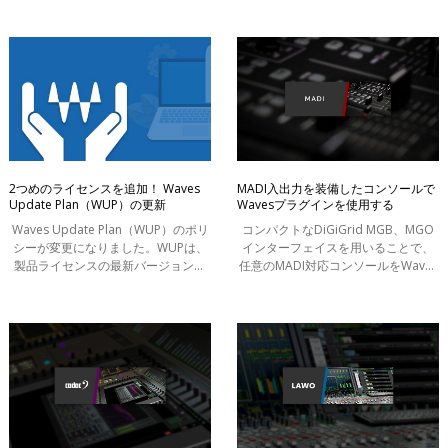
へのメジャーアップデートをリリー
ックスという大仕事のためにWaves
スいたします。
eMotion LV1ライブコンソールと
Wavesプラグイ
2つめのライセンスを追加！ Waves
MADI入出力を装備したコンソールで
Update Plan（WUP）の更新
Wavesプラグインを使用する
Waves Update Plan（WUP）のポリ
コンパクトなDiGiGrid MGB、MGO
シーが変更になりました。WUPは、
インターフェイスを用いることで、
製品ライセンスの最新バージョンへ
任意のMADI対応コンソールをWaves
のアップデート保証に加え、様々な
SoundGridのネットワークおよびプ
サービスが含まれます。これまでの
ロセッシング・プラットフォームに
適用期間内の最新バージョンのライ
接続できます。数百ものWavesプラ
センス、ボ
グインをアウ