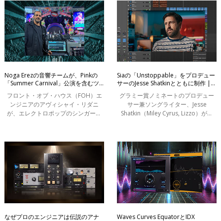
ゴ（Kar
いただき
Noga Erezの音響チームが、Pinkの
Siaの「Unstoppable」をプロデュー
「Summer Carnival」公演を含むツ
サーのJesse Shatkinとともに制作 |
アー用に、Waves eMotion LV1
Waves × Sony Music Publishing プレ
フロント・オブ・ハウス（FOH）エ
グラミー賞ノミネートのプロデュー
Classicコンソールを選択
ゼンツ
ンジニアのアヴィシャイ・リダニ
サー兼ソングライター、Jesse
が、エレクトロポップのシンガーソ
Shatkin（Miley Cyrus, Lizzo）が、
ングライター、Noga Erez’sがオープ
Siaのヒット曲「Unstoppable」の制
ニングアクトとして参加したPinkの
作過程を動画で解説しています。
コンサート（オクラホマ州タルサお
(2025年2月13日 | 79,691 回視聴) 彼
よびバージ
がプロデュ
なぜプロのエンジニアは伝説のアナ
Waves Curves EquatorとIDX