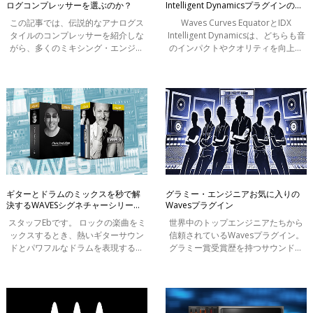
ログコンプレッサーを選ぶのか？
Intelligent Dynamicsプラグインの違
いとは？
この記事では、伝説的なアナログス
Waves Curves EquatorとIDX
タイルのコンプレッサーを紹介しな
Intelligent Dynamicsは、どちらも音
がら、多くのミキシング・エンジニ
のインパクトやクオリティを向上さ
アが好んで使用する理由や、ミック
せる設計になっています。この記事
ス・マスタリングで最適に活用でき
では、それぞれのプラグインがどの
る場面について解説していきます。
ように機能するのか、どんな場面
で、なぜ両方を
ギターとドラムのミックスを秒で解
グラミー・エンジニアお気に入りの
決するWAVESシグネチャーシリーズ
Wavesプラグイン
【CLA ＆ Eddie Kramer編】
スタッフEbです。 ロックの楽曲をミ
世界中のトップエンジニアたちから
ックスするとき、熱いギターサウン
信頼されているWavesプラグイン。
ドとパワフルなドラムを表現するた
グラミー賞受賞歴を持つサウンドエ
めに、プラグインをいろいろと試行
ンジニアたちも、その革新的かつ普
錯誤しています。「ロックギターや
遍的なツールを駆使して数々の名曲
ドラムに特化された専用のプラグイ
を生み出してきました。 本記事では
ンがあ
彼らが