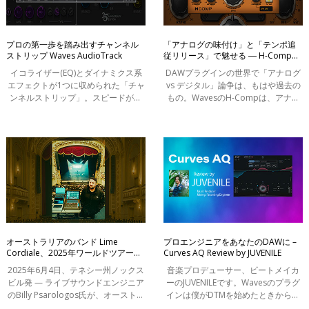
My Favorite Waves
Tips
プロの第一歩を踏み出すチャンネル
「アナログの味付け」と「テンポ追
ストリップ Waves AudioTrack
従リリース」で魅せる ― H-Comp
Waves Genius
Hybrid Compressor
イコライザー(EQ)とダイナミクス系
DAWプラグインの世界で「アナログ
インタビュー
エフェクトが1つに収められた「チャ
vs デジタル」論争は、もはや過去の
インフォメーション
ンネルストリップ」。スピードが求
もの。WavesのH-Compは、アナロ
められるプロの現場で多用されてい
グとデジタル両者の“いいとこ取り”を
ケーススタディ
る便利ツールです。 チャンネルスト
実現したハイブリッド型コンプレッ
リップは複数の処理がまとめられた
サーです。 アナログの温かみとキャ
はじめてのミックス：1分で解説
便利
ラクタ
オーストラリアのバンド Lime
プロエンジニアをあなたのDAWに –
Cordiale、2025年ワールドツアーで
Curves AQ Review by JUVENILE
Waves eMotion LV1 Classicコンソー
2025年6月4日、テネシー州ノックス
音楽プロデューサー、ビートメイカ
ルとeMo IEMイマーシブ・インイヤ
ビル発 — ライブサウンドエンジニア
ーのJUVENILEです。Wavesのプラグ
ー・ソリューションを採用
のBilly Psarologos氏が、オーストラ
インは僕がDTMを始めたときからず
リアのバンド「Lime Cordiale」の
っと使っている仕事に欠かせない道