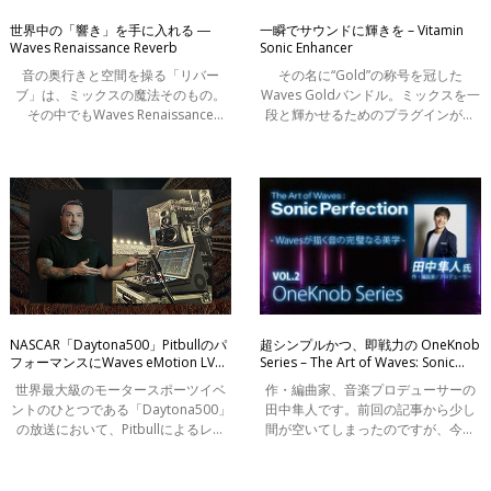
世界中の「響き」を手に入れる ―
一瞬でサウンドに輝きを – Vitamin
Waves Renaissance Reverb
Sonic Enhancer
音の奥行きと空間を操る「リバー
その名に“Gold”の称号を冠した
ブ」は、ミックスの魔法そのもの。
Waves Goldバンドル。ミックスを一
その中でもWaves Renaissance
段と輝かせるためのプラグインがそ
Reverbは、プロフェッショナルな仕
ろっています。その中でも、
上がりをかんたんに実現できる、信
「Vitamin Sonic Enhancer」は文字通
頼のプラグインです。
り音に“ビタミン”を加えるような役割
を果たす、魅力
NASCAR「Daytona500」Pitbullのパ
超シンプルかつ、即戦力の OneKnob
フォーマンスにWaves eMotion LV1
Series – The Art of Waves: Sonic
Classicコンソールを採用
Perfection
世界最大級のモータースポーツイベ
作・編曲家、音楽プロデューサーの
ントのひとつである「Daytona500」
田中隼人です。前回の記事から少し
の放送において、Pitbullによるレー
間が空いてしまったのですが、今回
ス前のショーの音声を担当したフロ
はわたくしが日々の音楽制作の中で
ント・オブ・ハウス・エンジニア兼
重宝しているWAVESのプラグインの
プロデューサーのジョン・ブイトラ
一つ、OneKnob Seriesを紹介させて