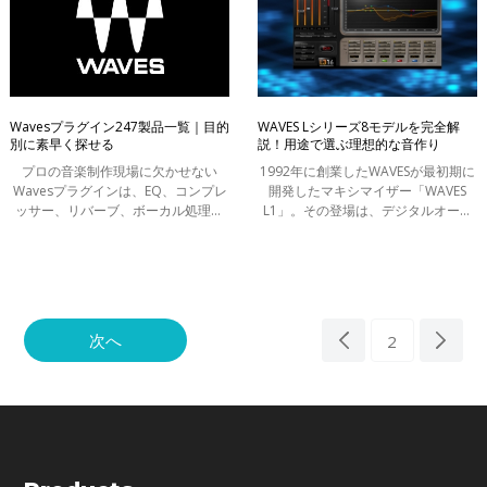
Wavesプラグイン247製品一覧｜目的
WAVES Lシリーズ8モデルを完全解
別に素早く探せる
説！用途で選ぶ理想的な音作り
プロの音楽制作現場に欠かせない
1992年に創業したWAVESが最初期に
Wavesプラグインは、EQ、コンプレ
開発したマキシマイザー「WAVES
ッサー、リバーブ、ボーカル処理、
L1」。その登場は、デジタルオーデ
マスタリング用ツールなど、幅広い
ィオにおける革命的な出来事のひと
ジャンルのエフェクトが大量にライ
つと言っても過言ではありません。
ンナップされています。 本ページで
音楽をはじめ、ゲーム、放送、映画
はWavesの
など、さま
次へ
2