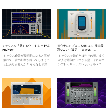
2025年ワールドツアーにおいて、
具なのですが、今日は新製品である
Waves eMotion LV1 Classicライブミ
Curves AQについてのレビューをさ
キシン
せて頂きた
ミックスを「見える化」する ー PAZ
初心者にもプロにも嬉しい、簡単最
Analyzer
適なコンプ設定 ― Waves
Renaissance Axx
ミックス作業が長時間になると耳が
ミックスを始めたばかりの頃、多く
疲れて、音の判断が鈍ってしまうこ
の人が最初にぶつかる壁、それがコ
とはありませんか？ そんなとき頼り
ンプレッサー。スレッショルド？ レ
になるのが、音を視覚的にとらえる
シオ？ アタック？ リリース？意味が
ツール PAZ Analyzer。持っておいて
わからず、パラメーターの前で立ち
損はない、視覚系メーターの定番で
止まった経験、ありませんか？そん
す。
なミ