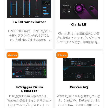
L4 Ultramaximizer
Clarix LB
1990〜2000年代、L1やL2は音圧
Clarix LB は、放送配信向けの音
を稼ぐプラグインの代名詞でし
声に特化したAIノイズリダクショ
た。Red Hot Chili Peppers、
ンプラグインです。環境雑音をリ
Metallica、Timbalandなど、数
アルタイムで除去し、屋外ロケや
え切れない名盤に使われ、そのサ
リポーター、ライブ配信など、ラ
ウンドは世界を席巻しました。し
イブ音声のトリートメントに最適
Ultimate
Ultimate
かし今、音楽は単なる音圧では
です。
InTrigger Drum
Curves AQ
Replacer
InTrigger Drum Replacer は、
Wavesは常に革新を追求していま
Wavesが提供するインテリジェン
す。Clarity Vx、DeReverb、Silk
トなドラムリプレイスメント・プ
Vocal、IDX、Curves Equator、