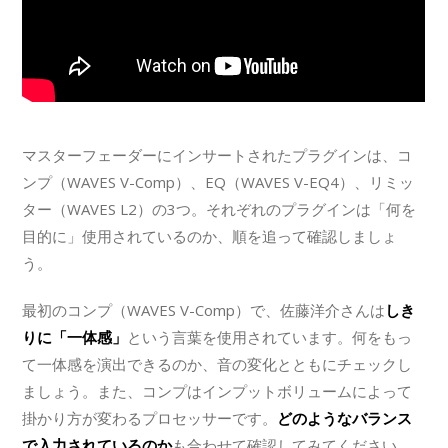
マスターフェーダーにインサートされたプラグインは、コ
ンプ（WAVES V-Comp）、EQ（WAVES V-EQ4）、リミッ
ター（WAVES L2）の3つ。それぞれのプラグインは「何を
目的に」使用されているのか、順を追って確認しましょ
う。
最初のコンプ（WAVES V-Comp）で、佐藤洋介さんは
しき
りに「一体感」
という言葉を使用されています。何をもっ
て一体感を演出できるのか、音の変化とともにチェックし
ましょう。また、コンプはインプットボリュームによって
掛かり方が変わるプロセッサーです。
どのようなバランス
で入力されているのか
も合わせて確認してみてください