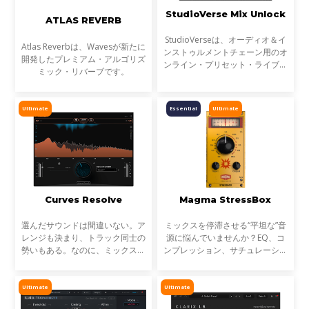
StudioVerse Mix Unlock
ATLAS REVERB
StudioVerseは、オーディオ＆イ
Atlas Reverbは、Wavesが新たに
ンストゥルメントチェーン用のオ
開発したプレミアム・アルゴリズ
ンライン・プリセット・ライブラ
ミック・リバーブです。
リです。StudioVerse Mix Unlock
はDAW内でリアルタイムに動作
し、完成済みのミックス、サンプ
Ultimate
Essential
Ultimate
ル、ループ素材を瞬時に解
Curves Resolve
Magma StressBox
選んだサウンドは間違いない。ア
ミックスを停滞させる“平坦な”音
レンジも決まり、トラック同士の
源に悩んでいませんか？EQ、コ
勢いもある。なのに、ミックスが
ンプレッション、サチュレーショ
濁る... それは、複数のトラックが
ンを試しても、心踊るサウンドが
同じ周波数帯を奪い合っているか
出てこない…そんな時に活躍する
らです。これが音のマスキングと
のが StressBoxです。
Ultimate
Ultimate
言われる現象です。