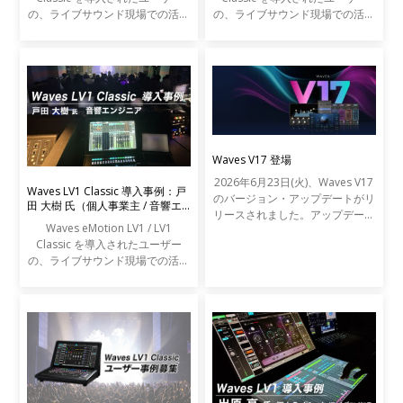
の、ライブサウンド現場での活用
の、ライブサウンド現場での活用
事例をご紹介します。
事例をご紹介します。
Waves V17 登場
2026年6月23日(火)、Waves V17
Waves LV1 Classic 導入事例：戸
のバージョン・アップデートがリ
田 大樹 氏（個人事業主 / 音響エ
リースされました。アップデート
ンジニア）
Waves eMotion LV1 / LV1
の内容は以下の通りです。
Classic を導入されたユーザー
の、ライブサウンド現場での活用
事例をご紹介します。