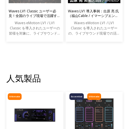
Waves LV1 Classic ユーザー必
Waves LV1 導入事例：出原 亮 氏
見！全国のライブ現場で活躍する
（福山Cable / イマーシブエンジ
エンジニアの声を募集します
ニア）
Waves eMotion LV1 / LV1
Waves eMotion LV1 / LV1
Classic を導入されたユーザーの
Classic を導入されたユーザー
皆様を対象に、ライブサウンドの
の、ライブサウンド現場での活用
現場での活用事例アンケートを実
事例をご紹介します。
施します。
人気製品
Ultimate
Essential
Ultimate