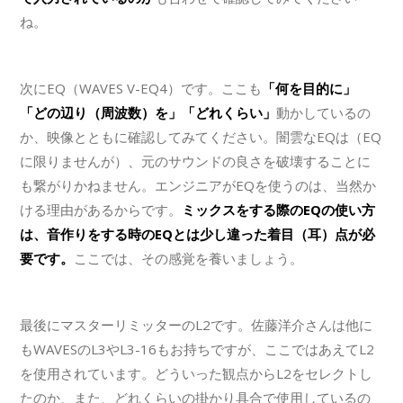
ね。
次にEQ（WAVES V-EQ4）です。ここも
「何を目的に」
「どの辺り（周波数）を」「どれくらい」
動かしているの
か、映像とともに確認してみてください。闇雲なEQは（EQ
に限りませんが）、元のサウンドの良さを破壊することに
も繋がりかねません。エンジニアがEQを使うのは、当然か
ける理由があるからです。
ミックスをする際のEQの使い方
は、音作りをする時のEQとは少し違った着目（耳）点が必
要です。
ここでは、その感覚を養いましょう。
最後にマスターリミッターのL2です。佐藤洋介さんは他に
もWAVESのL3やL3-16もお持ちですが、ここではあえてL2
を使用されています。どういった観点からL2をセレクトし
たのか、また、どれくらいの掛かり具合で使用しているの