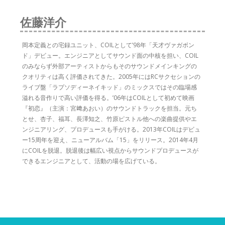
佐藤洋介
岡本定義との宅録ユニット、COILとして’98年「天才ヴァガボン
ド」デビュー。エンジニアとしてサウンド面の中核を担い、COIL
のみならず外部アーティストからもそのサウンドメインキングの
クオリティは高く評価されてきた。2005年にはRCサクセションの
ライブ盤「ラプソディーネイキッド」のミックスではその臨場感
溢れる音作りで高い評価を得る。’06年はCOILとして初めて映画
『初恋』（主演：宮﨑あおい）のサウンドトラックを担当。元ち
とせ、杏子、福耳、長澤知之、竹原ピストル他への楽曲提供やエ
ンジニアリング、プロデュースも手がける。2013年COILはデビュ
ー15周年を迎え、ニューアルバム「15」をリリース。2014年4月
にCOILを脱退。脱退後は幅広い視点からサウンドプロデュースが
できるエンジニアとして、活動の場を広げている。