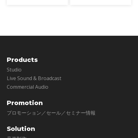
ラグインです。単なるトリガー検
Sync Vxなどの開発を通じて、新
出を超え、ゴーストノート・ダイ
たなサウンド技術の限界を押し広
ナミクス・ブリードを高精度に解
げてきました。そして、ついに
析し、プロフェッショナ
EQにも革命が起こります。
Products
Studio
Live Sound & Broadcast
Commercial Audio
Promotion
プロモーション／セール／セミナー情報
Solution