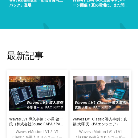
Waves期間限定「配信音質向上
Waves Live 導入支援キャンペ
パック」登場
ーン開催！夏の現場に、まだ間に
合う！
最新記事
Waves LV1 導入事例：小澤 健一
Waves LV1 Classic 導入事例：真
氏（株式会社Sound PAPA / PAエ
鍋 大暉 氏（PAエンジニア）
ンジニア）
Waves eMotion LV1 / LV1
Waves eMotion LV1 / LV1
Classic を導入されたユーザー
Classic を導入されたユーザー