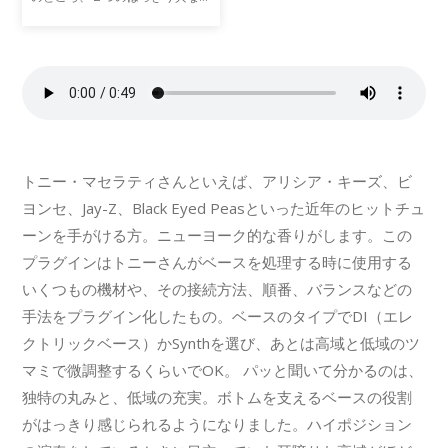
開始地点があります。私は関わっ
たアーティスト達のためとてもバ
ラエティ豊かな音楽に取り組んで
きました。そこでは１つのサ
トニー・マセラティさんといえば、アリシア・キーズ、ビ
ヨンセ、Jay-Z、Black Eyed Peasといった近年のヒットチュ
ーンを手がける方。ニューヨーク的な香りがします。この
プラグインはトニーさんがベースを処理する時に使用する
いくつもの機材や、その接続方法、順番、バランスなどの
手法をプラグイン化したもの。ベースのタイプでDI（エレ
クトリックベース）かSynthを選び、あとは高域と低域のツ
マミで微調整するくらいでOK。 パッと聞いて分かるのは、
独特の丸みと、低域の充実。ボトムを支えるベースの役割
がはっきり感じられるようになりました。ハイポジション