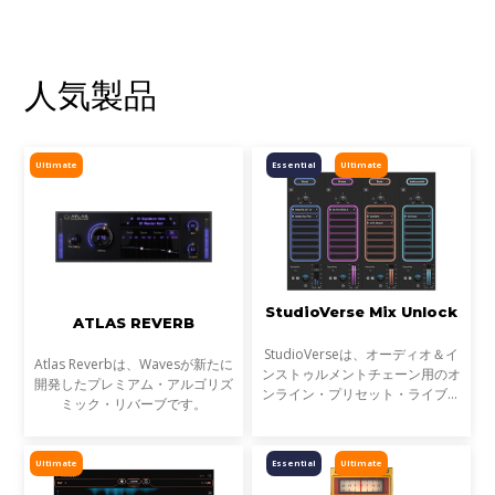
人気製品
Ultimate
Essential
Ultimate
StudioVerse Mix Unlock
ATLAS REVERB
StudioVerseは、オーディオ＆イ
Atlas Reverbは、Wavesが新たに
ンストゥルメントチェーン用のオ
開発したプレミアム・アルゴリズ
ンライン・プリセット・ライブラ
ミック・リバーブです。
リです。StudioVerse Mix Unlock
はDAW内でリアルタイムに動作
し、完成済みのミックス、サンプ
Ultimate
Essential
Ultimate
ル、ループ素材を瞬時に解