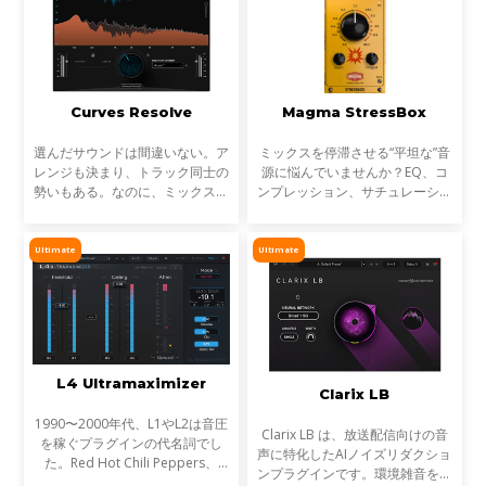
Curves Resolve
Magma StressBox
選んだサウンドは間違いない。ア
ミックスを停滞させる“平坦な”音
レンジも決まり、トラック同士の
源に悩んでいませんか？EQ、コ
勢いもある。なのに、ミックスが
ンプレッション、サチュレーショ
濁る... それは、複数のトラックが
ンを試しても、心踊るサウンドが
同じ周波数帯を奪い合っているか
出てこない…そんな時に活躍する
らです。これが音のマスキングと
のが StressBoxです。
Ultimate
Ultimate
言われる現象です。
L4 Ultramaximizer
Clarix LB
1990〜2000年代、L1やL2は音圧
Clarix LB は、放送配信向けの音
を稼ぐプラグインの代名詞でし
声に特化したAIノイズリダクショ
た。Red Hot Chili Peppers、
ンプラグインです。環境雑音をリ
Metallica、Timbalandなど、数