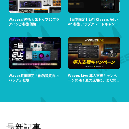
Wavesが誇る人気トップ20プラ
【日本限定】LV1 Classic Add-
グインが特別価格！
on 特別アップグレードキャンペ
ーン
Waves期間限定「配信音質向上
Waves Live 導入支援キャンペ
パック」登場
ーン開催！夏の現場に、まだ間に
合う！
最新記事