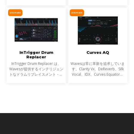
アルタイムで除去し、屋外ロケや
え切れない名盤に使われ、そのサ
リポーター、ライブ配信など、ラ
ウンドは世界を席巻しました。し
イブ音声のトリートメントに最適
Ultimate
Ultimate
かし今、音楽は単なる音圧では
です。
InTrigger Drum
Curves AQ
Replacer
InTrigger Drum Replacer は、
Wavesは常に革新を追求していま
Wavesが提供するインテリジェン
す。Clarity Vx、DeReverb、Silk
トなドラムリプレイスメント・プ
Vocal、IDX、Curves Equator、
ラグインです。単なるトリガー検
Sync Vxなどの開発を通じて、新
出を超え、ゴーストノート・ダイ
たなサウンド技術の限界を押し広
ナミクス・ブリードを高精度に解
げてきました。そして、ついに
析し、プロフェッショナ
EQにも革命が起こります。