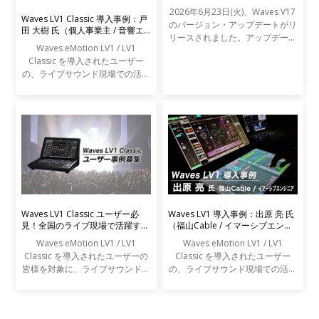
2026年6月23日(火)、Waves V17
Waves LV1 Classic 導入事例：戸
のバージョン・アップデートがリ
田 大樹 氏（個人事業主 / 音響エ
リースされました。アップデート
ンジニア）
Waves eMotion LV1 / LV1
の内容は以下の通りです。
Classic を導入されたユーザー
の、ライブサウンド現場での活用
事例をご紹介します。
Waves LV1 Classic ユーザー必
Waves LV1 導入事例：出原 亮 氏
見！全国のライブ現場で活躍する
（福山Cable / イマーシブエンジ
エンジニアの声を募集します
ニア）
Waves eMotion LV1 / LV1
Waves eMotion LV1 / LV1
Classic を導入されたユーザーの
Classic を導入されたユーザー
皆様を対象に、ライブサウンドの
の、ライブサウンド現場での活用
現場での活用事例アンケートを実
事例をご紹介します。
施します。