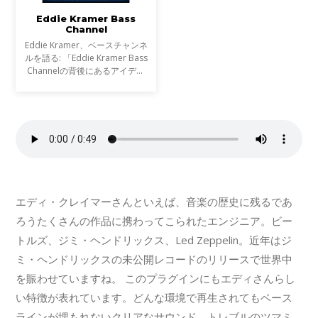
Eddie Kramer Bass
Channel
Eddie Kramer、ベースチャンネ
ルを語る: 「Eddie Kramer Bass
Channelの背後にあるアイデア
は、威圧的にならず切り裂くよう
な、プレゼンスたっぷりのファッ
トベースを作り上げるというこ
と。一般的に中低域に特徴を
エディ・クレイマーさんといえば、音楽の歴史に残るであ
ろうたくさんの作品に携わってこられたエンジニア。ビー
トルズ、ジミ・ヘンドリックス、Led Zeppelin。近年はジ
ミ・ヘンドリックスの未公開レコードのリリースで世界中
を賑わせていますね。 このプラグインにもエディさんらし
い特徴が表れています。どんな環境で再生されてもベース
ラインが埋もれないクリアなサウンド。トレブルのツマミ