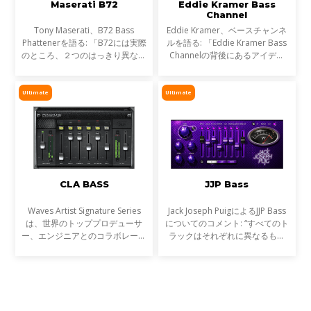
Maserati B72
Eddie Kramer Bass
Channel
Tony Maserati、B72 Bass
Eddie Kramer、ベースチャンネ
Phattenerを語る: 「B72には実際
ルを語る: 「Eddie Kramer Bass
のところ、２つのはっきり異なる
Channelの背後にあるアイデア
開始地点があります。私は関わっ
は、威圧的にならず切り裂くよう
たアーティスト達のためとてもバ
な、プレゼンスたっぷりのファッ
ラエティ豊かな音楽に取り組んで
トベースを作り上げるというこ
Ultimate
Ultimate
きました。そこでは１つのサ
と。一般的に中低域に特徴を
CLA BASS
JJP Bass
Waves Artist Signature Series
Jack Joseph PuigによるJJP Bass
は、世界のトッププロデューサ
についてのコメント: “すべてのト
ー、エンジニアとのコラボレーシ
ラックはそれぞれに異なるもの
ョンにより生まれた目的別プロセ
だ。それはベーストラックについ
ッサーシリーズです。全ての
ても言える。素晴らしいボトム感
Signatureシリーズプラグイン
だったり、ミックスで抜けの良い
は、アーティストの個性的なサウ
ミッドレンジだったり