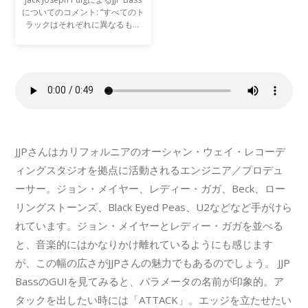
についてのコメント: “すべてのト
ラックはそれぞれに異なるもの
だ。それはベーストラックについ
ても言える。素晴らしいボトム感
だったり、ミックスで抜けの良い
ミッドレンジだったり
JJPさんはカリフォルニアのオーシャン・ウェイ・レコーデ
ィングスタジオを拠点に活動されるエンジニア／プロデュ
ーサー。ジョン・メイヤー、レディー・ガガ、Beck、ロー
リングストーンズ、Black Eyed Peas、U2などなど手がけら
れています。ジョン・メイヤーとレディー・ガガを並べる
と、音楽的にはかなりかけ離れているようにも感じます
が、この幅の広さがJJPさんの魅力でもあるのでしょう。 JJP
BassのGUIを見てみると、パラメータの名前が印象的。ア
タックを出したい時には「ATTACK」。エッジを立たせたい