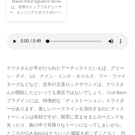
Waves Artist Signature Series
は、世界のトッププロデューサ
ー、エンジニアとのコラボレーシ
ョンにより生まれた目的別プロセ
ッサーシリーズです。全ての
Signatureシリーズプラグイン
は、アーティストの個性的なサウ
クリスさんが手がけられたアーティストといえば、グリー
ン・デイ、U2、ナイン・インチ・ネイルズ、フー・ファイ
ターズなどなど。近年の王道ロックサウンドは、クリスさ
んが開拓したといっても過言ではないでしょう。 CLA Bass
プラグインには、特徴的な「ディストーション」スライダ
ーがあります。激しいベースラインを演出するのにディス
トーションは有効ですが、闇雲に歪ませるとローエンドを
失ったり、曲の中で耳障りなトーンになってしまいがち。
ところがCLA Bassはそういった破綻を起こすことなく、印