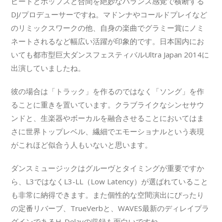
ビートとポップスと合間を絶妙なバランス感覚で横断する
DJ/プロデューサーですね。マドンナやコールドプレイなど
のリミックスワークの他、自身の楽曲でグラミー賞にノミ
ネートされるなど幅広い活躍が印象的です。日本国内にお
いても都市型巨大ダンスフェスティバルUltra Japan 2014に
出演していましたね。
彼の場合は「トラック」を作るのではなく「ソング」を作
ることに重きを置いています。クラブライクなシンセサウ
ンドと、生楽器やボーカルを融合させることにおいてはま
さに世界トップレベル、繊細でエモーショナルという表現
がこれほど似合う人もいないと思います。
ダンスミュージックはグルーヴとタイミングが重要ですか
ら、L3ではなくL3-LL（Low Latency）が選ばれていること
も非常に納得できます。また個性的な空間演出にぴったり
の定番リバーブ、TrueVerbと、WAVES最新のディレイプラ
グインであるH-Delayの収録も面白いですね。