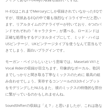
H-EQはこれまでMercuryにしか収録されていなかったEQで
すが、現状あるEQの中で最も強烈なイコライザーだと思い
ます。リアルタイムのアナライザーが付いており、6つのバ
ンドそれぞれの「キャラクター」が選べる。ローエンドは
正確な処理をするデジタルタイプにして、ミッド・ハイは
USビンテージ、UKビンテージタイプを使うなんて芸当もで
きてしまう、面白いプラグインです。
モーガン・ペイジらしいという意味では、Masetati VX1と
Vocal Riderの収録が目立ちます。印象的なボーカル。歌詞
までしっかりと聞き取る丁寧なミックスのために 最高の組
み合わせでしょう。実存するコンソールの32chインプット
をモデリングしたNLSもまた、彼のミックスの特徴的な部分
に繋がっているのかもしれませんね。
SoundShifterの収録は「え？」と思いましたが、これは急な