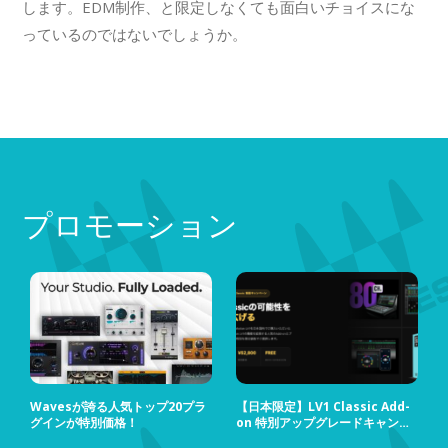
します。EDM制作、と限定しなくても面白いチョイスにな
っているのではないでしょうか。
プロモーション
Wavesが誇る人気トップ20プラ
【日本限定】LV1 Classic Add-
グインが特別価格！
on 特別アップグレードキャンペ
ーン