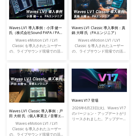
Waves LV1 導入事例：小澤 健一
Waves LV1 Classic 導入事例：真
氏（株式会社Sound PAPA / PAエ
鍋 大暉 氏（PAエンジニア）
ンジニア）
Waves eMotion LV1 / LV1
Waves eMotion LV1 / LV1
Classic を導入されたユーザー
Classic を導入されたユーザー
の、ライブサウンド現場での活用
の、ライブサウンド現場での活用
事例をご紹介します。
事例をご紹介します。
Waves V17 登場
2026年6月23日(火)、Waves V17
Waves LV1 Classic 導入事例：戸
のバージョン・アップデートがリ
田 大樹 氏（個人事業主 / 音響エ
リースされました。アップデート
ンジニア）
Waves eMotion LV1 / LV1
の内容は以下の通りです。
Classic を導入されたユーザー
の、ライブサウンド現場での活用