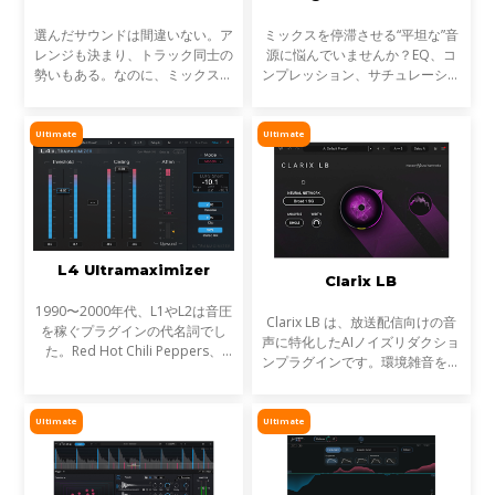
選んだサウンドは間違いない。ア
ミックスを停滞させる“平坦な”音
レンジも決まり、トラック同士の
源に悩んでいませんか？EQ、コ
勢いもある。なのに、ミックスが
ンプレッション、サチュレーショ
濁る... それは、複数のトラックが
ンを試しても、心踊るサウンドが
同じ周波数帯を奪い合っているか
出てこない…そんな時に活躍する
らです。これが音のマスキングと
のが StressBoxです。
Ultimate
Ultimate
言われる現象です。
L4 Ultramaximizer
Clarix LB
1990〜2000年代、L1やL2は音圧
Clarix LB は、放送配信向けの音
を稼ぐプラグインの代名詞でし
声に特化したAIノイズリダクショ
た。Red Hot Chili Peppers、
ンプラグインです。環境雑音をリ
Metallica、Timbalandなど、数
アルタイムで除去し、屋外ロケや
え切れない名盤に使われ、そのサ
リポーター、ライブ配信など、ラ
ウンドは世界を席巻しました。し
イブ音声のトリートメントに最適
Ultimate
Ultimate
かし今、音楽は単なる音圧では
です。