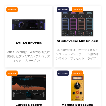
Ultimate
Essential
Ultimate
StudioVerse Mix Unlock
ATLAS REVERB
StudioVerseは、オーディオ＆イ
Atlas Reverbは、Wavesが新たに
ンストゥルメントチェーン用のオ
開発したプレミアム・アルゴリズ
ンライン・プリセット・ライブラ
ミック・リバーブです。
リです。StudioVerse Mix Unlock
はDAW内でリアルタイムに動作
し、完成済みのミックス、サンプ
Ultimate
Essential
Ultimate
ル、ループ素材を瞬時に解
Curves Resolve
Magma StressBox