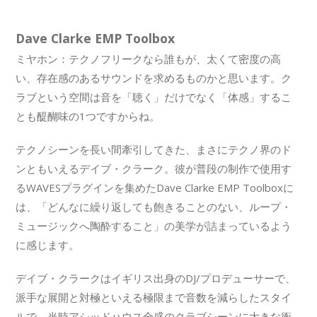
Dave Clarke EMP Toolbox
ミヤホン：テクノフリークなら誰もが、太くて密度の高
い、存在感のあるサウンドを求めるものかと思います。ク
ラブという空間は音を「聴く」だけでなく「体感」するこ
とも醍醐味の1つですからね。
テクノシーンを長い間牽引してきた、まさにテクノ界のド
ンともいえるデイブ・クラーク。彼が普段の制作で使用す
るWAVESプラグインを集めたDave Clarke EMP Toolboxに
は、「どんなに繰り返しても飽きることのない、ループ・
ミュージックへ陶酔すること」の美学が詰まっているよう
に感じます。
デイブ・クラークはイギリス出身のDJ/プロデューサーで、
派手な展開と対極といえる極限まで音数を減らしたスタイ
ルで、当時アシッドハウス全盛のクラブシーンに大きな衝