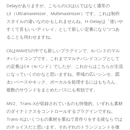
Delayがありますが、こちらのL3はLLではなく通常の
L3（Ultramaximizer、Multimaximizer）です。これは制作
スタイルの違いなのかもしれませんね。H-Delayは「使いや
すくて音もいいディレイ」として新しい定番になりつつあ
ることも伺わせますね。
C6はWAVESの中でも新しいプラグインで、6バンドのマル
チバンドコンプです。これまでマルチバンドコンプとして
の定番はC4（4バンド）でしたが、これからはこちらが主流
になっていくのかなと思いますね。帯域の広いシンセ、図
太いベースやキック、ボーカルを処理するにはもちろん、
複数のサウンドをまとめたバスにも有効です。
MV2、Trans-Xが収録されているのも特徴的。いずれも素材
のダイナミクスをコントロールするプラグインですね。
Trans-Xはいくつもの素材を重ねて音作りをする彼ならでは
のチョイスだと思います。それぞれのトランジェントを微