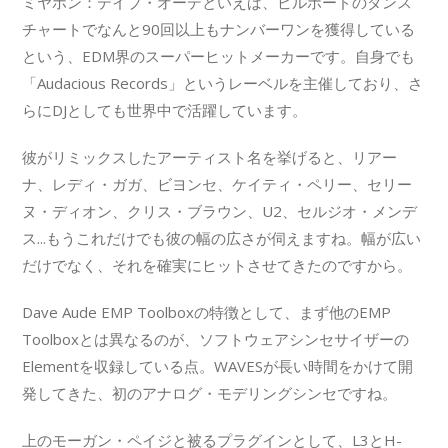
ミヤホン：デイブ・オーデといえば、ビルボードのダンス
チャートでなんと90回以上もナンバーワンを獲得している
という、EDM界のスーパーヒットメーカーです。自身でも
「Audacious Records」というレーベルを主催しており、さ
らにDJとしても世界中で活躍しています。
彼がリミックスしたアーティスト名を挙げると、リアー
ナ、レディ・ガガ、ビヨンセ、ケイティ・ペリー、セリー
ヌ・ディオン、クリス・ブラウン、U2、セルジオ・メンデ
ス...もうこれだけでも彼の幅の広さが伺えますね。幅が広い
だけでなく、それを確実にヒットさせてきたのですから。
Dave Aude EMP Toolboxの特徴として、まず他のEMP
Toolboxとは異なるのが、ソフトウェアシンセサイザーの
Elementを収録している点。WAVESが長い時間をかけて開
発してきた、初のアナログ・モデリングシンセですね。
上のモーガン・ペイジと被るプラグインとして、L3とH-