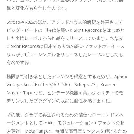
撃と変化をもらたした人です。
StressやR&Sのほか、アシッドハウス的解釈を昇華させて
ビッグ・ビートの一時代を築いたSkint Recordsをはじめと
した名門レーベルから作品をリリースしています。ちなみ
にSkint Recordsは日本でも人気の高いファットボーイ・ス
リムがデビューシングルをリリースしたレーベルとしても
有名ですね。
極限まで削ぎ落としたアレンジを得意とするためか、Aphex
Vintage Aural ExciterやAPI 560、Scheps 73、Kramer
Master Tapeなど、ビンテージ機器を高いクオリティでモ
デリングしたプラグインの収録に個性を感じますね。
その他、クラブで再生されるための濃密なローエンドマネ
ージメントとしてLoAir、モジュレーションエフェクトの超
大定番、MetaFlanger。無闇な高音圧ミックスを避けるため