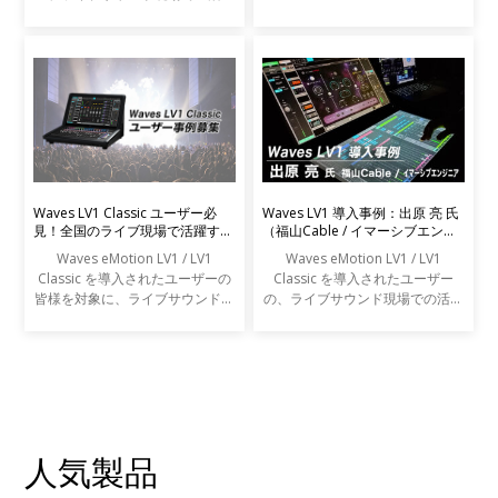
事例をご紹介します。
Waves LV1 Classic ユーザー必
Waves LV1 導入事例：出原 亮 氏
見！全国のライブ現場で活躍する
（福山Cable / イマーシブエンジ
エンジニアの声を募集します
ニア）
Waves eMotion LV1 / LV1
Waves eMotion LV1 / LV1
Classic を導入されたユーザーの
Classic を導入されたユーザー
皆様を対象に、ライブサウンドの
の、ライブサウンド現場での活用
現場での活用事例アンケートを実
事例をご紹介します。
施します。
人気製品