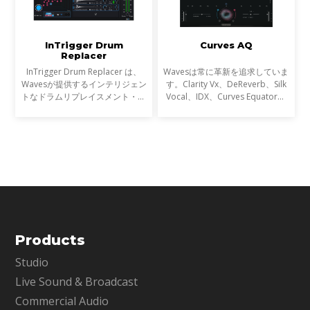
InTrigger Drum
Curves AQ
Replacer
InTrigger Drum Replacer は、
Wavesは常に革新を追求していま
Wavesが提供するインテリジェン
す。Clarity Vx、DeReverb、Silk
トなドラムリプレイスメント・プ
Vocal、IDX、Curves Equator、
ラグインです。単なるトリガー検
Sync Vxなどの開発を通じて、新
出を超え、ゴーストノート・ダイ
たなサウンド技術の限界を押し広
ナミクス・ブリードを高精度に解
げてきました。そして、ついに
析し、プロフェッショナ
EQにも革命が起こります。
Products
Studio
Live Sound & Broadcast
Commercial Audio