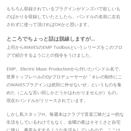
もちろん収録されているプラグインがドンズバで欲しいも
のばかりを収録していたとしたら、バンドルの名前に左右
されずに使って頂ければOKかと思います。
ところでちょっと話は脱線しますが...
上司からWAVESのEMP Toolboxというシリーズをこのブロ
グで紹介するようにとの指令をうけました。
EMP。Electric Music Productionから付いたバンドル名で、
世界トップレベルのDJ/プロデューサーが「オレの制作にこ
のWAVESプラグインは絶対に外せないぜ」というものを集
めた（こんな言い回しかどうかはわかりませんが）もの。
現在3バンドルがリリースされています。
しかし私スタッフH。毎週末はクラブで音楽三昧だよー的な
生活をしているわけでもなく、金曜の夜はそそくさと自宅
に帰り、番茶をすするような生活をしているので、ここは