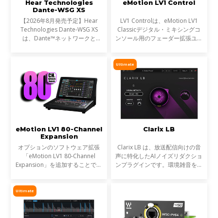
Hear Technologies
eMotion LV1 Control
Dante-WSG XS
【2026年8月発売予定】Hear
LV1 Controlは、eMotion LV1
Technologies Dante-WSG XS
Classicデジタル・ミキシングコ
は、Dante™ネットワークと
ンソール用のフェーダー拡張ユニ
Waves SoundGrid®ネットワー
ットとして設計されたプレミアム
クを接続するコンパクトなオーデ
なコントロールサーフェスです。
ィオブリッジです。Waves
モジュラー式のeMotion LV1シス
Ultimate
eMotion LV1シリーズや
テムのフェーダーバンクと
SuperRackシステムをDante
eMotion LV1 80-Channel
Clarix LB
Expansion
オプションのソフトウェア拡張
Clarix LB は、放送配信向けの音
「eMotion LV1 80-Channel
声に特化したAIノイズリダクショ
Expansion」を追加することで、
ンプラグインです。環境雑音をリ
お使いのLV1コンソール（LV1
アルタイムで除去し、屋外ロケや
ClassicまたはLV1 64-channel
リポーター、ライブ配信など、ラ
software license）を、最大80ス
イブ音声のトリートメントに最適
Ultimate
テレオチャンネル／160インプッ
です。
ト、