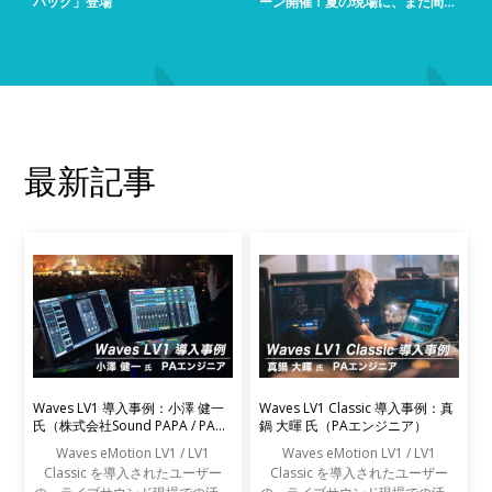
パック」登場
ーン開催！夏の現場に、まだ間に
合う！
最新記事
Waves LV1 導入事例：小澤 健一
Waves LV1 Classic 導入事例：真
氏（株式会社Sound PAPA / PAエ
鍋 大暉 氏（PAエンジニア）
ンジニア）
Waves eMotion LV1 / LV1
Waves eMotion LV1 / LV1
Classic を導入されたユーザー
Classic を導入されたユーザー