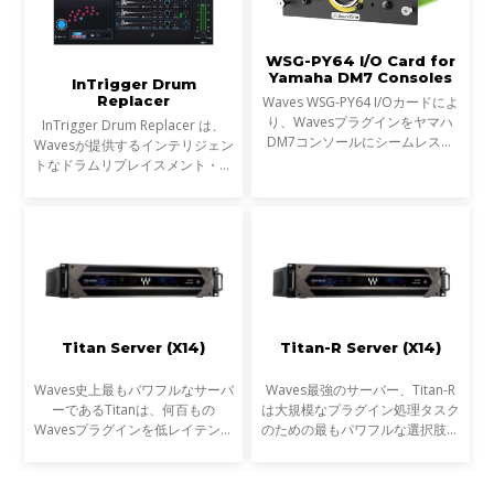
WSG-PY64 I/O Card for
Yamaha DM7 Consoles
InTrigger Drum
Replacer
Waves WSG-PY64 I/Oカードによ
り、Wavesプラグインをヤマハ
InTrigger Drum Replacer は、
DM7コンソールにシームレスに
Wavesが提供するインテリジェン
統合できるようになりました。こ
トなドラムリプレイスメント・プ
れにより、ライブサウンドエンジ
ラグインです。単なるトリガー検
ニアはDM7コンソール上で
出を超え、ゴーストノート・ダイ
Wavesの受賞歴あるプラグインを
ナミクス・ブリードを高精度に解
超低レ
析し、プロフェッショナ
Titan Server (X14)
Titan-R Server (X14)
Waves史上最もパワフルなサーバ
Waves最強のサーバー、Titan-R
ーであるTitanは、何百もの
は大規模なプラグイン処理タスク
Wavesプラグインを低レイテンシ
のための最もパワフルな選択肢で
ーで処理し、あなたのミックスを
す。新しいGen 14 CPUを搭載し
スーパーチャージします。
たTitanの最新モデルは、以前の
Gen 10 CPUバージョン（x10）