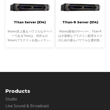
Titan Server (X14)
Titan-R Server (X14)
Waves史上最もパワフルなサーバ
Waves最強のサーバー、Titan-R
ーであるTitanは、何百もの
は大規模なプラグイン処理タスク
Wavesプラグインを低レイテンシ
のための最もパワフルな選択肢で
ーで処理し、あなたのミックスを
す。新しいGen 14 CPUを搭載し
スーパーチャージします。
たTitanの最新モデルは、以前の
Gen 10 CPUバージョン（x10）
と比べると、リアルタイムのプ
Products
Studio
Live Sound & Broadcast