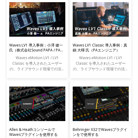
Waves LV1 導入事例：小澤 健一
Waves LV1 Classic 導入事例：真
氏（株式会社Sound PAPA / PAエ
鍋 大暉 氏（PAエンジニア）
ンジニア）
Waves eMotion LV1 / LV1
Waves eMotion LV1 / LV1
Classic を導入されたユーザー
Classic を導入されたユーザー
の、ライブサウンド現場での活用
の、ライブサウンド現場での活用
事例をご紹介します。
事例をご紹介します。
Allen & Heathコンソールで
Behringer X32でWavesプラグイ
Wavesプラグインを使用する
ンをで使用する