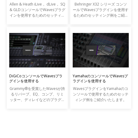
Allen & Heath iLive， dLive， SQ
Behringer X32 シリーズ コンソ
& GLDコンソールでWavesプラグ
ールでWavesプラグインを使用す
インを使用するためのセッティン
るためのセッティング例をご紹介
グ例をご紹介いたします。
いたします。
DiGiCoコンソールでWavesプラ
YamahaのコンソールでWavesプ
グインを使用する
ラグインを使用する
Grammy®を受賞したWavesが誇
WavesプラグインをYamahaのコ
るリバーブ、EQ、コンプ、リミ
ンソールで使用するためのセッテ
ッター、ディレイなどのプラグイ
ィング例をご紹介いたします。
ンを、DiGiCo SDシリーズやS21
コンソールから直接コントロール
することが可能です。Wavesプラ
グインは最高峰のレコーディン