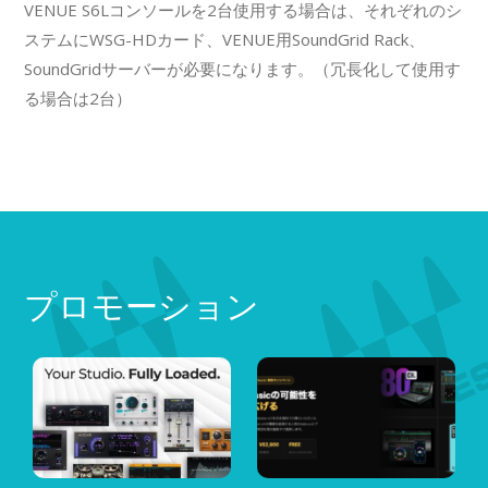
VENUE S6Lコンソールを2台使用する場合は、それぞれのシ
ステムにWSG-HDカード、VENUE用SoundGrid Rack、
SoundGridサーバーが必要になります。（冗長化して使用す
る場合は2台）
プロモーション