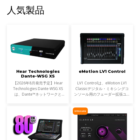
人気製品
Hear Technologies
eMotion LV1 Control
Dante-WSG XS
【2026年8月発売予定】Hear
LV1 Controlは、eMotion LV1
Technologies Dante-WSG XS
Classicデジタル・ミキシングコ
は、Dante™ネットワークと
ンソール用のフェーダー拡張ユニ
Waves SoundGrid®ネットワー
ットとして設計されたプレミアム
クを接続するコンパクトなオーデ
なコントロールサーフェスです。
ィオブリッジです。Waves
モジュラー式のeMotion LV1シス
Ultimate
eMotion LV1シリーズや
テムのフェーダーバンクと
SuperRackシステムをDante