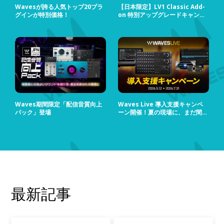
Wavesが誇る人気トップ20プラ
【日本限定】LV1 Classic Add-
グインが特別価格！
on 特別アップグレードキャンペ
ーン
Waves期間限定「配信音質向上
Waves Live 導入支援キャンペ
パック」登場
ーン開催！夏の現場に、まだ間に
合う！
最新記事