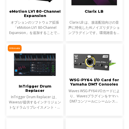
eMotion LV1 80-Channel
Clarix LB
Expansion
オプションのソフトウェア拡張
Clarix LB は、放送配信向けの音
「eMotion LV1 80-Channel
声に特化したAIノイズリダクショ
Expansion」を追加することで、
ンプラグインです。環境雑音をリ
お使いのLV1コンソール（LV1
アルタイムで除去し、屋外ロケや
ClassicまたはLV1 64-channel
リポーター、ライブ配信など、ラ
software license）を、最大80ス
イブ音声のトリートメントに最適
Ultimate
テレオチャンネル／160インプッ
です。
ト、
WSG-PY64 I/O Card for
Yamaha DM7 Consoles
InTrigger Drum
Replacer
Waves WSG-PY64 I/Oカードによ
り、Wavesプラグインをヤマハ
InTrigger Drum Replacer は、
DM7コンソールにシームレスに
Wavesが提供するインテリジェン
統合できるようになりました。こ
トなドラムリプレイスメント・プ
れにより、ライブサウンドエンジ
ラグインです。単なるトリガー検
ニアはDM7コンソール上で
出を超え、ゴーストノート・ダイ
Wavesの受賞歴あるプラグインを
ナミクス・ブリードを高精度に解
超低レ
析し、プロフェッショナ