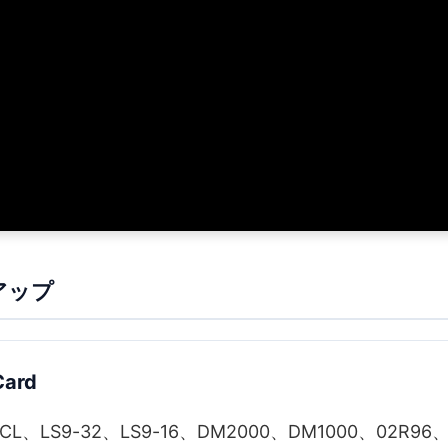
アップ
Card
7CL、LS9-32、LS9-16、DM2000、DM1000、02R9