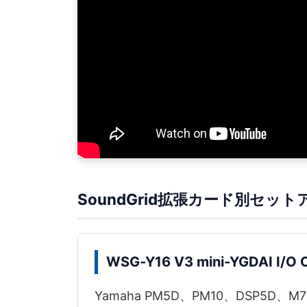
SoundGrid拡張カード別セット
WSG-Y16 V3 mini-YGDAI I/O 
Yamaha PM5D、PM10、DSP5D、M