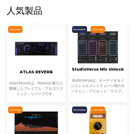
人気製品
Ultimate
Essential
Ultimate
StudioVerse Mix Unlock
ATLAS REVERB
StudioVerseは、オーディオ＆イ
Atlas Reverbは、Wavesが新たに
ンストゥルメントチェーン用のオ
開発したプレミアム・アルゴリズ
ンライン・プリセット・ライブラ
ミック・リバーブです。
リです。StudioVerse Mix Unlock
はDAW内でリアルタイムに動作
し、完成済みのミックス、サンプ
Ultimate
Essential
Ultimate
ル、ループ素材を瞬時に解