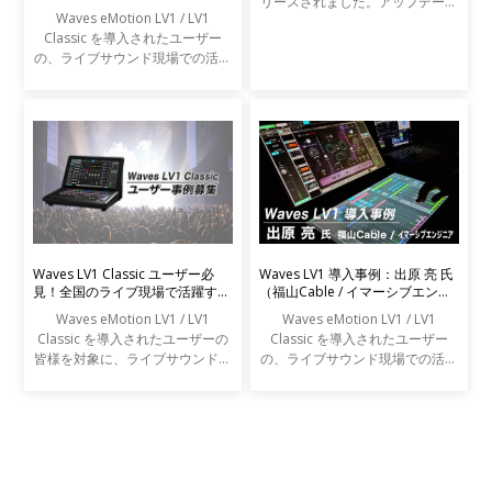
リースされました。アップデート
ンジニア）
Waves eMotion LV1 / LV1
の内容は以下の通りです。
Classic を導入されたユーザー
の、ライブサウンド現場での活用
事例をご紹介します。
Waves LV1 Classic ユーザー必
Waves LV1 導入事例：出原 亮 氏
見！全国のライブ現場で活躍する
（福山Cable / イマーシブエンジ
エンジニアの声を募集します
ニア）
Waves eMotion LV1 / LV1
Waves eMotion LV1 / LV1
Classic を導入されたユーザーの
Classic を導入されたユーザー
皆様を対象に、ライブサウンドの
の、ライブサウンド現場での活用
現場での活用事例アンケートを実
事例をご紹介します。
施します。