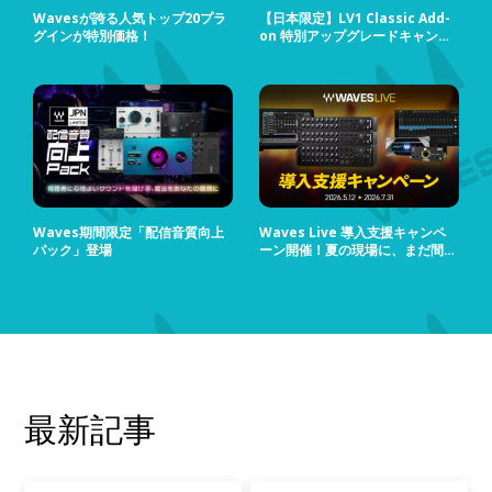
Wavesが誇る人気トップ20プラ
【日本限定】LV1 Classic Add-
グインが特別価格！
on 特別アップグレードキャンペ
ーン
Waves期間限定「配信音質向上
Waves Live 導入支援キャンペ
パック」登場
ーン開催！夏の現場に、まだ間に
合う！
最新記事