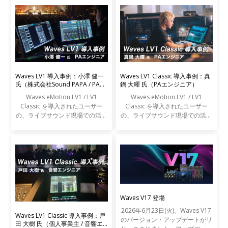
Waves LV1 導入事例：小澤 健一
Waves LV1 Classic 導入事例：真
氏（株式会社Sound PAPA / PAエ
鍋 大暉 氏（PAエンジニア）
ンジニア）
Waves eMotion LV1 / LV1
Waves eMotion LV1 / LV1
Classic を導入されたユーザー
Classic を導入されたユーザー
の、ライブサウンド現場での活用
の、ライブサウンド現場での活用
事例をご紹介します。
事例をご紹介します。
Waves V17 登場
2026年6月23日(火)、Waves V17
Waves LV1 Classic 導入事例：戸
のバージョン・アップデートがリ
田 大樹 氏（個人事業主 / 音響エ