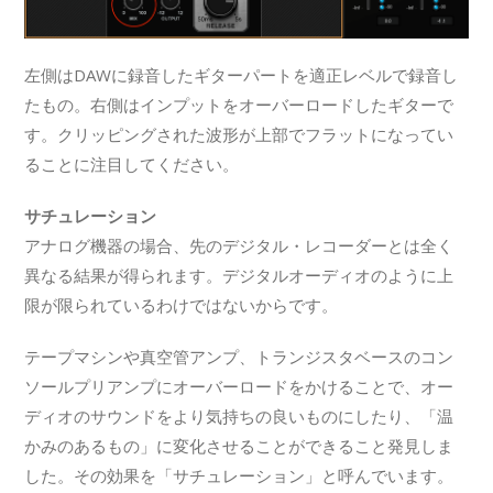
左側はDAWに録音したギターパートを適正レベルで録音し
たもの。右側はインプットをオーバーロードしたギターで
す。クリッピングされた波形が上部でフラットになってい
ることに注目してください。
サチュレーション
アナログ機器の場合、先のデジタル・レコーダーとは全く
異なる結果が得られます。デジタルオーディオのように上
限が限られているわけではないからです。
テープマシンや真空管アンプ、トランジスタベースのコン
ソールプリアンプにオーバーロードをかけることで、オー
ディオのサウンドをより気持ちの良いものにしたり、「温
かみのあるもの」に変化させることができること発見しま
した。その効果を「サチュレーション」と呼んでいます。