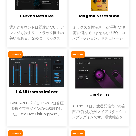
Curves Resolve
Magma StressBox
選んだサウンドは間違いない。ア
ミックスを停滞させる“平坦な”音
レンジも決まり、トラック同士の
源に悩んでいませんか？EQ、コ
勢いもある。なのに、ミックスが
ンプレッション、サチュレーショ
濁る... それは、複数のトラックが
ンを試しても、心踊るサウンドが
同じ周波数帯を奪い合っているか
出てこない…そんな時に活躍する
らです。これが音のマスキングと
のが StressBoxです。
Ultimate
Ultimate
言われる現象です。
L4 Ultramaximizer
Clarix LB
1990〜2000年代、L1やL2は音圧
Clarix LB は、放送配信向けの音
を稼ぐプラグインの代名詞でし
声に特化したAIノイズリダクショ
た。Red Hot Chili Peppers、
ンプラグインです。環境雑音をリ
Metallica、Timbalandなど、数
アルタイムで除去し、屋外ロケや
え切れない名盤に使われ、そのサ
リポーター、ライブ配信など、ラ
ウンドは世界を席巻しました。し
イブ音声のトリートメントに最適
Ultimate
Ultimate
かし今、音楽は単なる音圧では