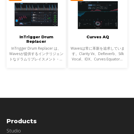
です。
InTrigger Drum
Curves AQ
Replacer
InTrigger Drum Replacer は、
Wavesは常に革新を追求していま
Wavesが提供するインテリジェン
す。Clarity Vx、DeReverb、Silk
トなドラムリプレイスメント・プ
Vocal、IDX、Curves Equator、
ラグインです。単なるトリガー検
Sync Vxなどの開発を通じて、新
出を超え、ゴーストノート・ダイ
たなサウンド技術の限界を押し広
ナミクス・ブリードを高精度に解
げてきました。そして、ついに
析し、プロフェッショナ
EQにも革命が起こります。
Products
Studio