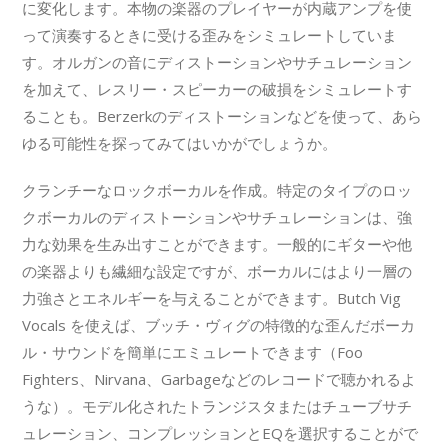
に変化します。本物の楽器のプレイヤーが内蔵アンプを使
って演奏するときに受ける歪みをシミュレートしていま
す。オルガンの音にディストーションやサチュレーション
を加えて、レスリー・スピーカーの破損をシミュレートす
ることも。Berzerkのディストーションなどを使って、あら
ゆる可能性を探ってみてはいかがでしょうか。
クランチーなロックボーカルを作成。特定のタイプのロッ
クボーカルのディストーションやサチュレーションは、強
力な効果を生み出すことができます。一般的にギターや他
の楽器よりも繊細な設定ですが、ボーカルにはより一層の
力強さとエネルギーを与えることができます。Butch Vig
Vocals を使えば、ブッチ・ヴィグの特徴的な歪んだボーカ
ル・サウンドを簡単にエミュレートできます（Foo
Fighters、Nirvana、Garbageなどのレコードで聴かれるよ
うな）。モデル化されたトランジスタまたはチューブサチ
ュレーション、コンプレッションとEQを選択することがで