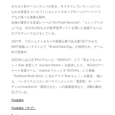
ボカロと音ゲーコンテンツが好き。キラキラしていてハッピーに
なれる音楽をコンセプトにエレクトロポップやハッピーハードコ
アなど様々な楽曲を制作。
自身が運営する音楽レーベル"On Prism Records"、"コトノプリズ
ム"では、VOCALOIDなどの歌声音声ソフトを用いた楽曲アルバム
のプロデュースなどをしている。
2021年、プロジェクトセカイの楽曲公募である第1回プロセカ
NEXT楽曲コンテストにて『Brand New Day』が採用され、ゲーム
内で実装中。
2022年には八王子Pのアルバム「HIDEOUT」にて『気まぐれメル
シィ feat. 初音ミク -irucaice Remix-』を提供したり、 SEGAのアー
ケード音楽ゲーム「maimai でらっくす FESTiVAL」にて新曲
『Rainbow Rush Story - いるかアイス feat.ちょこ』を提供。 他に
も、バンダイナムコエンターテインメントの「電音部」や、バー
チャルYoutuberの「猫宮ひなた」への楽曲提供など、活動の幅を
広げている。
Youtube
Youtube（サブ）