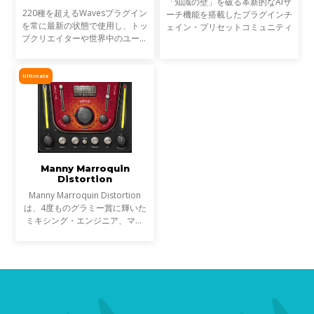
「知識の壁」を破る革新的なAIサ
220種を超えるWavesプラグイン
ーチ機能を搭載したプラグインチ
を常に最新の状態で使用し、トッ
ェイン・プリセットコミュニティ
プクリエイターや世界中のユーザ
ーとAIプリセットを共有できる
StudioVerseを使用できるWaves
の新しいプラグインのサブスクリ
Ultimate
プション・プランです。Wavesの
全プラグインを使用できるWaves
Ultimate、110種のプラグインを
使用できるWaves Essentialの2つ
のラインナップで、1ヶ月から1
年まで使用したい期間に併せたプ
ランからご利用いただけます。
Manny Marroquin
Distortion
Manny Marroquin Distortion
は、4度ものグラミー賞に輝いた
ミキシング・エンジニア、マニ
ー・マロクィンが手がける、パラ
レル・ディストーション・プラグ
インです。