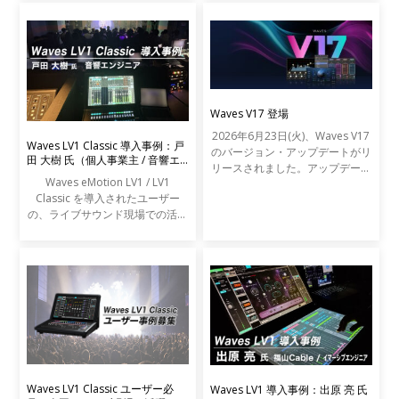
Waves V17 登場
2026年6月23日(火)、Waves V17
Waves LV1 Classic 導入事例：戸
のバージョン・アップデートがリ
田 大樹 氏（個人事業主 / 音響エ
リースされました。アップデート
ンジニア）
Waves eMotion LV1 / LV1
の内容は以下の通りです。
Classic を導入されたユーザー
の、ライブサウンド現場での活用
事例をご紹介します。
Waves LV1 Classic ユーザー必
Waves LV1 導入事例：出原 亮 氏