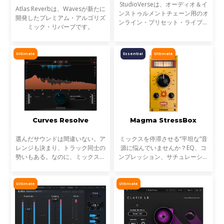
StudioVerseは、オーディオ＆イ
Atlas Reverbは、Wavesが新たに
ンストゥルメントチェーン用のオ
開発したプレミアム・アルゴリズ
ンライン・プリセット・ライブラ
ミック・リバーブです。
リです。StudioVerse Mix Unlock
はDAW内でリアルタイムに動作
し、完成済みのミックス、サンプ
Ultimate
Essential
Ultimate
ル、ループ素材を瞬時に解
Curves Resolve
Magma StressBox
選んだサウンドは間違いない。ア
ミックスを停滞させる“平坦な”音
レンジも決まり、トラック同士の
源に悩んでいませんか？EQ、コ
勢いもある。なのに、ミックスが
ンプレッション、サチュレーショ
濁る... それは、複数のトラックが
ンを試しても、心踊るサウンドが
同じ周波数帯を奪い合っているか
出てこない…そんな時に活躍する
らです。これが音のマスキングと
のが StressBoxです。
Ultimate
Ultimate
言われる現象です。