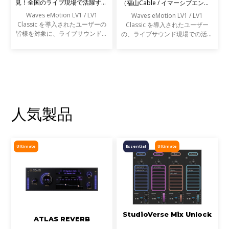
見！全国のライブ現場で活躍する
（福山Cable / イマーシブエンジ
エンジニアの声を募集します
ニア）
Waves eMotion LV1 / LV1
Waves eMotion LV1 / LV1
Classic を導入されたユーザーの
Classic を導入されたユーザー
皆様を対象に、ライブサウンドの
の、ライブサウンド現場での活用
現場での活用事例アンケートを実
事例をご紹介します。
施します。
人気製品
Ultimate
Essential
Ultimate
StudioVerse Mix Unlock
ATLAS REVERB