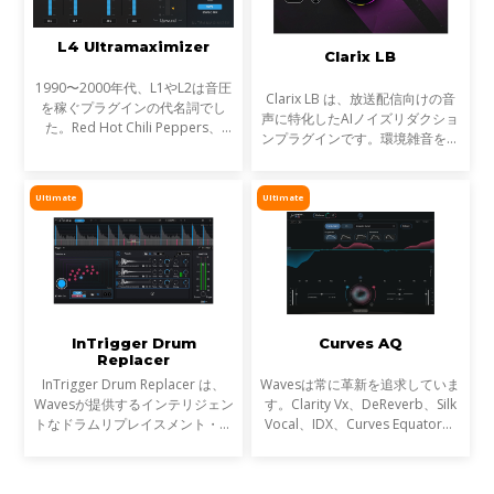
L4 Ultramaximizer
Clarix LB
1990〜2000年代、L1やL2は音圧
Clarix LB は、放送配信向けの音
を稼ぐプラグインの代名詞でし
声に特化したAIノイズリダクショ
た。Red Hot Chili Peppers、
ンプラグインです。環境雑音をリ
Metallica、Timbalandなど、数
アルタイムで除去し、屋外ロケや
え切れない名盤に使われ、そのサ
リポーター、ライブ配信など、ラ
ウンドは世界を席巻しました。し
イブ音声のトリートメントに最適
Ultimate
Ultimate
かし今、音楽は単なる音圧では
です。
InTrigger Drum
Curves AQ
Replacer
InTrigger Drum Replacer は、
Wavesは常に革新を追求していま
Wavesが提供するインテリジェン
す。Clarity Vx、DeReverb、Silk
トなドラムリプレイスメント・プ
Vocal、IDX、Curves Equator、
ラグインです。単なるトリガー検
Sync Vxなどの開発を通じて、新
出を超え、ゴーストノート・ダイ
たなサウンド技術の限界を押し広
ナミクス・ブリードを高精度に解
げてきました。そして、ついに