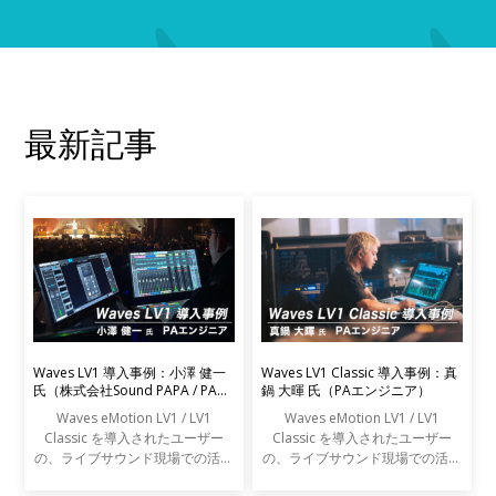
最新記事
Waves LV1 導入事例：小澤 健一
Waves LV1 Classic 導入事例：真
氏（株式会社Sound PAPA / PAエ
鍋 大暉 氏（PAエンジニア）
ンジニア）
Waves eMotion LV1 / LV1
Waves eMotion LV1 / LV1
Classic を導入されたユーザー
Classic を導入されたユーザー
の、ライブサウンド現場での活用
の、ライブサウンド現場での活用
事例をご紹介します。
事例をご紹介します。