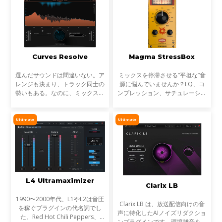
Curves Resolve
Magma StressBox
選んだサウンドは間違いない。ア
ミックスを停滞させる“平坦な”音
レンジも決まり、トラック同士の
源に悩んでいませんか？EQ、コ
勢いもある。なのに、ミックスが
ンプレッション、サチュレーショ
濁る... それは、複数のトラックが
ンを試しても、心踊るサウンドが
同じ周波数帯を奪い合っているか
出てこない…そんな時に活躍する
らです。これが音のマスキングと
のが StressBoxです。
Ultimate
Ultimate
言われる現象です。
L4 Ultramaximizer
Clarix LB
1990〜2000年代、L1やL2は音圧
Clarix LB は、放送配信向けの音
を稼ぐプラグインの代名詞でし
声に特化したAIノイズリダクショ
た。Red Hot Chili Peppers、
ンプラグインです。環境雑音をリ