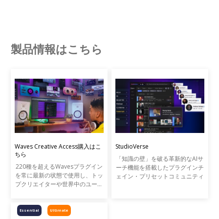
製品情報はこちら
Waves Creative Access購入はこ
StudioVerse
ちら
「知識の壁」を破る革新的なAIサ
220種を超えるWavesプラグイン
ーチ機能を搭載したプラグインチ
を常に最新の状態で使用し、トッ
ェイン・プリセットコミュニティ
プクリエイターや世界中のユーザ
ーとAIプリセットを共有できる
StudioVerseを使用できるWaves
の新しいプラグインのサブスクリ
Essential
Ultimate