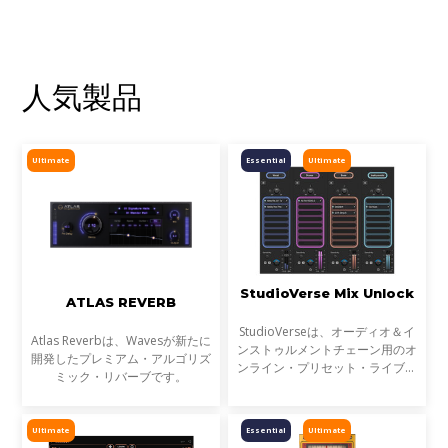
人気製品
Ultimate
Essential
Ultimate
StudioVerse Mix Unlock
ATLAS REVERB
StudioVerseは、オーディオ＆イ
Atlas Reverbは、Wavesが新たに
ンストゥルメントチェーン用のオ
開発したプレミアム・アルゴリズ
ンライン・プリセット・ライブラ
ミック・リバーブです。
リです。StudioVerse Mix Unlock
はDAW内でリアルタイムに動作
し、完成済みのミックス、サンプ
Ultimate
Essential
Ultimate
ル、ループ素材を瞬時に解