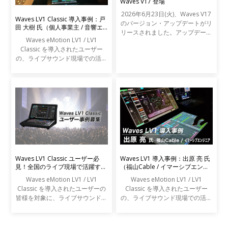
Waves V17 登場
2026年6月23日(火)、Waves V17
Waves LV1 Classic 導入事例：戸
のバージョン・アップデートがリ
田 大樹 氏（個人事業主 / 音響エ
リースされました。アップデート
ンジニア）
Waves eMotion LV1 / LV1
の内容は以下の通りです。
Classic を導入されたユーザー
の、ライブサウンド現場での活用
事例をご紹介します。
Waves LV1 Classic ユーザー必
Waves LV1 導入事例：出原 亮 氏
見！全国のライブ現場で活躍する
（福山Cable / イマーシブエンジ
エンジニアの声を募集します
ニア）
Waves eMotion LV1 / LV1
Waves eMotion LV1 / LV1
Classic を導入されたユーザーの
Classic を導入されたユーザー
皆様を対象に、ライブサウンドの
の、ライブサウンド現場での活用
現場での活用事例アンケートを実
事例をご紹介します。
施します。