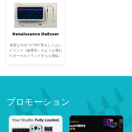
プション・プランです。Wavesの
全プラグインを使用できるWaves
Ultimate、110種のプラグインを
使用できるWaves Essentialの2つ
のラインナップで、1ヶ月から1
年まで使用したい期間に併せたプ
ランからご利用いただけます。
Renaissance DeEsser
過度な“ess” や“shh”音もしくはシ
ビランス（歯摩音）のような優れ
たボーカルトラックすらも無駄に
しません。最先端のシビランス処
理プロセッサRenaissance
DeEsserは、不要な高い周波数を
減少させ、ソースのインテグ
プロモーション