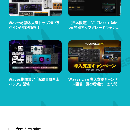
Wavesが誇る人気トップ20プラ
【日本限定】LV1 Classic Add-
グインが特別価格！
on 特別アップグレードキャンペ
ーン
Waves期間限定「配信音質向上
Waves Live 導入支援キャンペ
パック」登場
ーン開催！夏の現場に、まだ間に
合う！