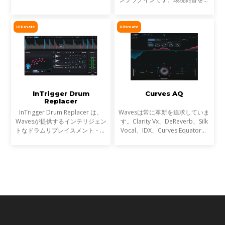
Metallica、Timbalandなど、数
アルタイムで除去し、屋外ロケや
え切れない名盤に使われ、そのサ
リポーター、ライブ配信など、ラ
ウンドは世界を席巻しました。し
イブ音声のトリートメントに最適
Ultimate
Ultimate
かし今、音楽は単なる音圧では
です。
InTrigger Drum
Curves AQ
Replacer
InTrigger Drum Replacer は、
Wavesは常に革新を追求していま
Wavesが提供するインテリジェン
す。Clarity Vx、DeReverb、Silk
トなドラムリプレイスメント・プ
Vocal、IDX、Curves Equator、
ラグインです。単なるトリガー検
Sync Vxなどの開発を通じて、新
出を超え、ゴーストノート・ダイ
たなサウンド技術の限界を押し広
ナミクス・ブリードを高精度に解
げてきました。そして、ついに
析し、プロフェッショナ
EQにも革命が起こります。