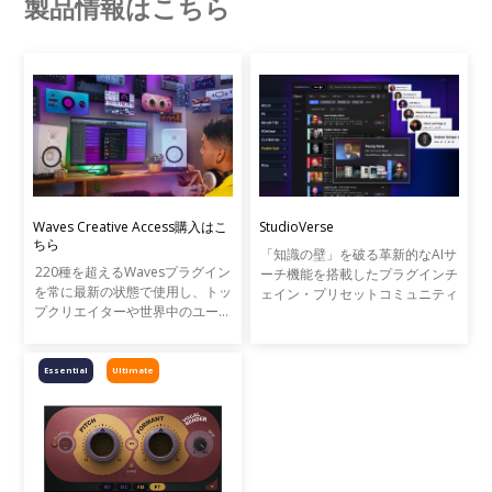
製品情報はこちら
Waves Creative Access購入はこ
StudioVerse
ちら
「知識の壁」を破る革新的なAIサ
220種を超えるWavesプラグイン
ーチ機能を搭載したプラグインチ
を常に最新の状態で使用し、トッ
ェイン・プリセットコミュニティ
プクリエイターや世界中のユーザ
ーとAIプリセットを共有できる
StudioVerseを使用できるWaves
の新しいプラグインのサブスクリ
Essential
Ultimate
プション・プランです。Wavesの
全プラグインを使用できるWaves
Ultimate、110種のプラグインを
使用できるWaves Essentialの2つ
のラインナップで、1ヶ月から1
年まで使用したい期間に併せたプ