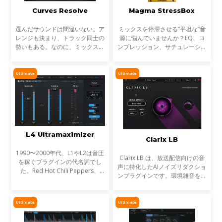
Curves Resolve
Magma StressBox
選んだサウンドは間違いない。ア
ミックスを停滞させる“平坦な”音
レンジも決まり、トラック同士の
源に悩んでいませんか？EQ、コ
勢いもある。なのに、ミックスが
ンプレッション、サチュレーショ
濁る... それは、複数のトラックが
ンを試しても、心踊るサウンドが
同じ周波数帯を奪い合っているか
出てこない…そんな時に活躍する
らです。これが音のマスキングと
のが StressBoxです。
Ultimate
Ultimate
言われる現象です。
L4 Ultramaximizer
Clarix LB
1990〜2000年代、L1やL2は音圧
Clarix LB は、放送配信向けの音
を稼ぐプラグインの代名詞でし
声に特化したAIノイズリダクショ
た。Red Hot Chili Peppers、
ンプラグインです。環境雑音をリ
Metallica、Timbalandなど、数
アルタイムで除去し、屋外ロケや
え切れない名盤に使われ、そのサ
リポーター、ライブ配信など、ラ
ウンドは世界を席巻しました。し
イブ音声のトリートメントに最適
Ultimate
Ultimate
かし今、音楽は単なる音圧では
です。