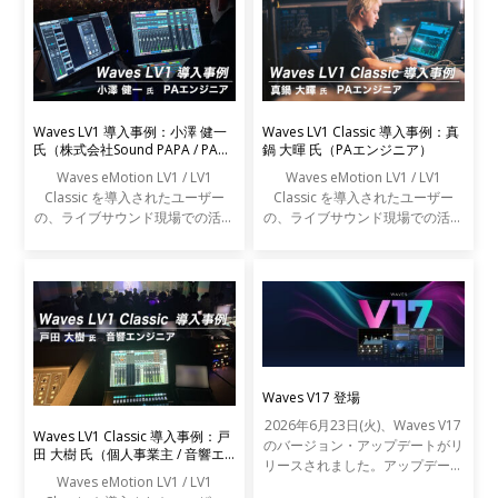
Waves LV1 導入事例：小澤 健一
Waves LV1 Classic 導入事例：真
氏（株式会社Sound PAPA / PAエ
鍋 大暉 氏（PAエンジニア）
ンジニア）
Waves eMotion LV1 / LV1
Waves eMotion LV1 / LV1
Classic を導入されたユーザー
Classic を導入されたユーザー
の、ライブサウンド現場での活用
の、ライブサウンド現場での活用
事例をご紹介します。
事例をご紹介します。
Waves V17 登場
2026年6月23日(火)、Waves V17
Waves LV1 Classic 導入事例：戸
のバージョン・アップデートがリ
田 大樹 氏（個人事業主 / 音響エ
リースされました。アップデート
ンジニア）
Waves eMotion LV1 / LV1
の内容は以下の通りです。