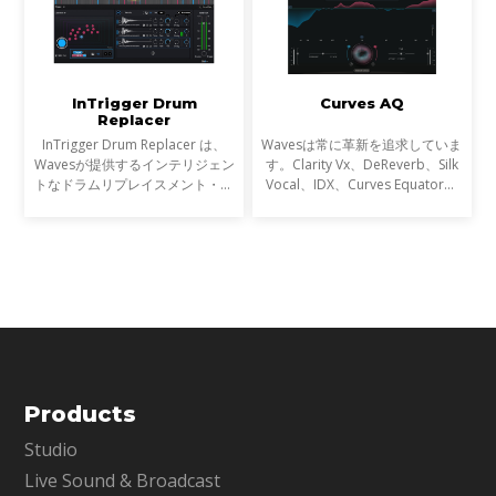
InTrigger Drum
Curves AQ
Replacer
InTrigger Drum Replacer は、
Wavesは常に革新を追求していま
Wavesが提供するインテリジェン
す。Clarity Vx、DeReverb、Silk
トなドラムリプレイスメント・プ
Vocal、IDX、Curves Equator、
ラグインです。単なるトリガー検
Sync Vxなどの開発を通じて、新
出を超え、ゴーストノート・ダイ
たなサウンド技術の限界を押し広
ナミクス・ブリードを高精度に解
げてきました。そして、ついに
析し、プロフェッショナ
EQにも革命が起こります。
Products
Studio
Live Sound & Broadcast