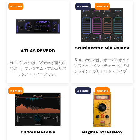
Ultimate
Essential
Ultimate
StudioVerse Mix Unlock
ATLAS REVERB
StudioVerseは、オーディオ＆イ
Atlas Reverbは、Wavesが新たに
ンストゥルメントチェーン用のオ
開発したプレミアム・アルゴリズ
ンライン・プリセット・ライブラ
ミック・リバーブです。
リです。StudioVerse Mix Unlock
はDAW内でリアルタイムに動作
し、完成済みのミックス、サンプ
Ultimate
Essential
Ultimate
ル、ループ素材を瞬時に解
Curves Resolve
Magma StressBox