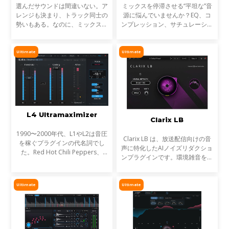
選んだサウンドは間違いない。ア
ミックスを停滞させる“平坦な”音
レンジも決まり、トラック同士の
源に悩んでいませんか？EQ、コ
勢いもある。なのに、ミックスが
ンプレッション、サチュレーショ
濁る... それは、複数のトラックが
ンを試しても、心踊るサウンドが
同じ周波数帯を奪い合っているか
出てこない…そんな時に活躍する
らです。これが音のマスキングと
のが StressBoxです。
Ultimate
Ultimate
言われる現象です。
L4 Ultramaximizer
Clarix LB
1990〜2000年代、L1やL2は音圧
Clarix LB は、放送配信向けの音
を稼ぐプラグインの代名詞でし
声に特化したAIノイズリダクショ
た。Red Hot Chili Peppers、
ンプラグインです。環境雑音をリ
Metallica、Timbalandなど、数
アルタイムで除去し、屋外ロケや
え切れない名盤に使われ、そのサ
リポーター、ライブ配信など、ラ
ウンドは世界を席巻しました。し
イブ音声のトリートメントに最適
Ultimate
Ultimate
かし今、音楽は単なる音圧では
です。