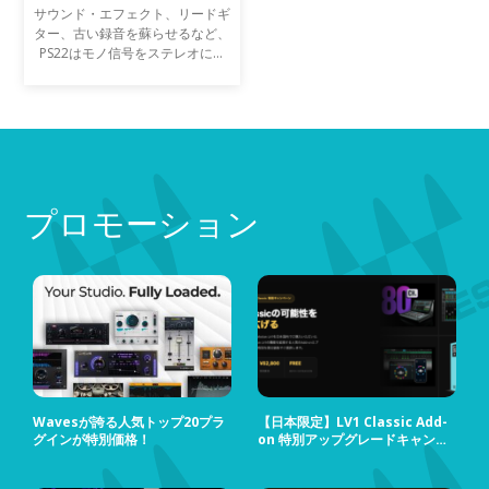
サウンド・エフェクト、リードギ
ター、古い録音を蘇らせるなど、
PS22はモノ信号をステレオにエ
ミュレーションするツールです。
トラックを強調したり、ステレオ
ミックスの空間イメージングの再
調整にも使用可能です。
プロモーション
Wavesが誇る人気トップ20プラ
【日本限定】LV1 Classic Add-
グインが特別価格！
on 特別アップグレードキャンペ
ーン