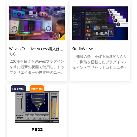
Waves Creative Access購入はこ
StudioVerse
ちら
「知識の壁」を破る革新的なAIサ
220種を超えるWavesプラグイン
ーチ機能を搭載したプラグインチ
を常に最新の状態で使用し、トッ
ェイン・プリセットコミュニティ
プクリエイターや世界中のユーザ
ーとAIプリセットを共有できる
StudioVerseを使用できるWaves
の新しいプラグインのサブスクリ
Essential
Ultimate
プション・プランです。Wavesの
全プラグインを使用できるWaves
Ultimate、110種のプラグインを
使用できるWaves Essentialの2つ
のラインナップで、1ヶ月から1
年まで使用したい期間に併せたプ
ランからご利用いただけます。
PS22