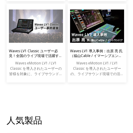
Waves LV1 Classic ユーザー必
Waves LV1 導入事例：出原 亮 氏
見！全国のライブ現場で活躍する
（福山Cable / イマーシブエンジ
エンジニアの声を募集します
ニア）
Waves eMotion LV1 / LV1
Waves eMotion LV1 / LV1
Classic を導入されたユーザーの
Classic を導入されたユーザー
皆様を対象に、ライブサウンドの
の、ライブサウンド現場での活用
現場での活用事例アンケートを実
事例をご紹介します。
施します。
人気製品