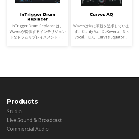
InTrigger Drum
Curves AQ
Replacer
InTrigger Drum Replacer は、
Wavesは常に革新を追求していま
Wavesが提供するインテリジェン
す。Clarity Vx、DeReverb、Silk
トなドラムリプレイスメント・プ
Vocal、IDX、Curves Equator、
ラグインです。単なるトリガー検
Sync Vxなどの開発を通じて、新
出を超え、ゴーストノート・ダイ
たなサウンド技術の限界を押し広
ナミクス・ブリードを高精度に解
げてきました。そして、ついに
析し、プロフェッショナ
EQにも革命が起こります。
Products
Studio
Live Sound & Broadcast
Commercial Audio