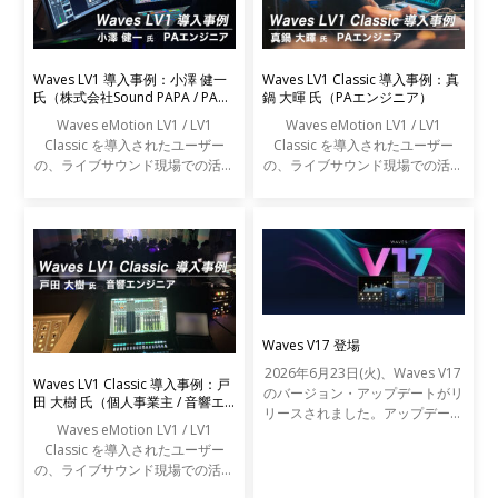
Waves LV1 導入事例：小澤 健一
Waves LV1 Classic 導入事例：真
氏（株式会社Sound PAPA / PAエ
鍋 大暉 氏（PAエンジニア）
ンジニア）
Waves eMotion LV1 / LV1
Waves eMotion LV1 / LV1
Classic を導入されたユーザー
Classic を導入されたユーザー
の、ライブサウンド現場での活用
の、ライブサウンド現場での活用
事例をご紹介します。
事例をご紹介します。
Waves V17 登場
2026年6月23日(火)、Waves V17
Waves LV1 Classic 導入事例：戸
のバージョン・アップデートがリ
田 大樹 氏（個人事業主 / 音響エ
リースされました。アップデート
ンジニア）
Waves eMotion LV1 / LV1
の内容は以下の通りです。
Classic を導入されたユーザー
の、ライブサウンド現場での活用
事例をご紹介します。