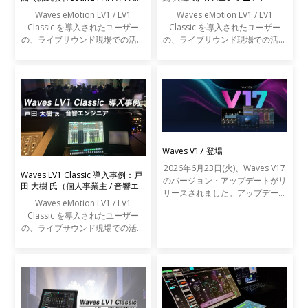
ンジニア）
Waves eMotion LV1 / LV1
Waves eMotion LV1 / LV1
Classic を導入されたユーザー
Classic を導入されたユーザー
の、ライブサウンド現場での活用
の、ライブサウンド現場での活用
事例をご紹介します。
事例をご紹介します。
Waves V17 登場
2026年6月23日(火)、Waves V17
Waves LV1 Classic 導入事例：戸
のバージョン・アップデートがリ
田 大樹 氏（個人事業主 / 音響エ
リースされました。アップデート
ンジニア）
Waves eMotion LV1 / LV1
の内容は以下の通りです。
Classic を導入されたユーザー
の、ライブサウンド現場での活用
事例をご紹介します。