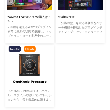
Waves Creative Access購入はこ
StudioVerse
ちら
「知識の壁」を破る革新的なAIサ
220種を超えるWavesプラグイン
ーチ機能を搭載したプラグインチ
を常に最新の状態で使用し、トッ
ェイン・プリセットコミュニティ
プクリエイターや世界中のユーザ
ーとAIプリセットを共有できる
StudioVerseを使用できるWaves
の新しいプラグインのサブスクリ
Essential
Ultimate
プション・プランです。Wavesの
全プラグインを使用できるWaves
Ultimate、110種のプラグインを
使用できるWaves Essentialの2つ
のラインナップで、1ヶ月から1
年まで使用したい期間に併せたプ
ランからご利用いただけます。
OneKnob Pressure
OneKnob Pressureは、パラレ
ル・スタイルの軽いコンプレッシ
ョンから、音を徹底的に潰すよう
なポンピングまで対応する、ダイ
ナミック・プロセッサーです。極