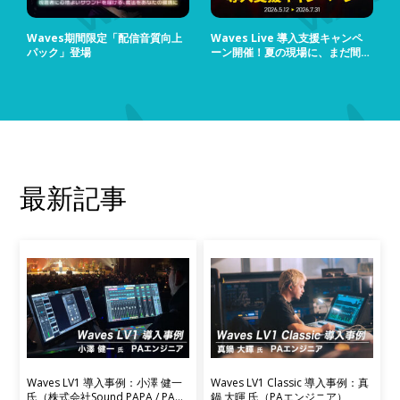
Waves期間限定「配信音質向上
Waves Live 導入支援キャンペ
パック」登場
ーン開催！夏の現場に、まだ間に
合う！
最新記事
Waves LV1 導入事例：小澤 健一
Waves LV1 Classic 導入事例：真
氏（株式会社Sound PAPA / PAエ
鍋 大暉 氏（PAエンジニア）