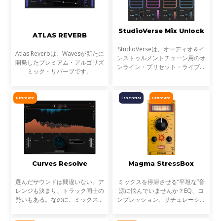
StudioVerse Mix Unlock
ATLAS REVERB
StudioVerseは、オーディオ＆イ
Atlas Reverbは、Wavesが新たに
ンストゥルメントチェーン用のオ
開発したプレミアム・アルゴリズ
ンライン・プリセット・ライブラ
ミック・リバーブです。
リです。StudioVerse Mix Unlock
はDAW内でリアルタイムに動作
し、完成済みのミックス、サンプ
Ultimate
Essential
Ultimate
ル、ループ素材を瞬時に解
Curves Resolve
Magma StressBox
選んだサウンドは間違いない。ア
ミックスを停滞させる“平坦な”音
レンジも決まり、トラック同士の
源に悩んでいませんか？EQ、コ
勢いもある。なのに、ミックスが
ンプレッション、サチュレーショ
濁る... それは、複数のトラックが
ンを試しても、心踊るサウンドが
同じ周波数帯を奪い合っているか
出てこない…そんな時に活躍する