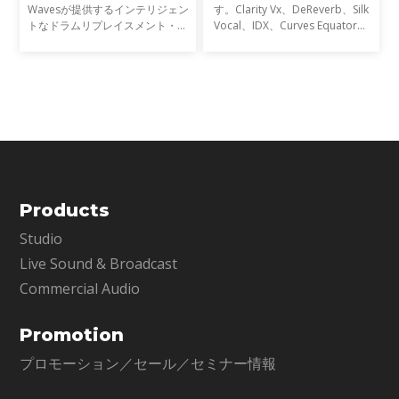
Wavesが提供するインテリジェン
す。Clarity Vx、DeReverb、Silk
トなドラムリプレイスメント・プ
Vocal、IDX、Curves Equator、
ラグインです。単なるトリガー検
Sync Vxなどの開発を通じて、新
出を超え、ゴーストノート・ダイ
たなサウンド技術の限界を押し広
ナミクス・ブリードを高精度に解
げてきました。そして、ついに
析し、プロフェッショナ
EQにも革命が起こります。
Products
Studio
Live Sound & Broadcast
Commercial Audio
Promotion
プロモーション／セール／セミナー情報