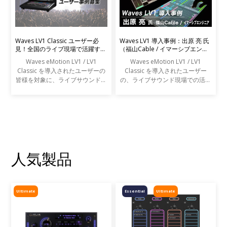
Waves LV1 Classic ユーザー必
Waves LV1 導入事例：出原 亮 氏
見！全国のライブ現場で活躍する
（福山Cable / イマーシブエンジ
エンジニアの声を募集します
ニア）
Waves eMotion LV1 / LV1
Waves eMotion LV1 / LV1
Classic を導入されたユーザーの
Classic を導入されたユーザー
皆様を対象に、ライブサウンドの
の、ライブサウンド現場での活用
現場での活用事例アンケートを実
事例をご紹介します。
施します。
人気製品
Ultimate
Essential
Ultimate