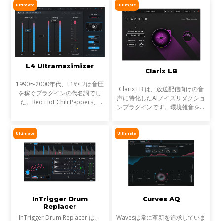
らです。これが音のマスキングと
のが StressBoxです。
Ultimate
Ultimate
言われる現象です。
L4 Ultramaximizer
Clarix LB
1990〜2000年代、L1やL2は音圧
Clarix LB は、放送配信向けの音
を稼ぐプラグインの代名詞でし
声に特化したAIノイズリダクショ
た。Red Hot Chili Peppers、
ンプラグインです。環境雑音をリ
Metallica、Timbalandなど、数
アルタイムで除去し、屋外ロケや
え切れない名盤に使われ、そのサ
リポーター、ライブ配信など、ラ
ウンドは世界を席巻しました。し
イブ音声のトリートメントに最適
Ultimate
Ultimate
かし今、音楽は単なる音圧では
です。
InTrigger Drum
Curves AQ
Replacer
InTrigger Drum Replacer は、
Wavesは常に革新を追求していま