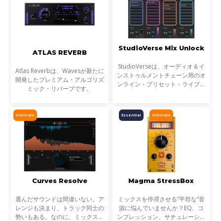
StudioVerse Mix Unlock
ATLAS REVERB
StudioVerseは、オーディオ＆イ
Atlas Reverbは、Wavesが新たに
ンストゥルメントチェーン用のオ
開発したプレミアム・アルゴリズ
ンライン・プリセット・ライブラ
ミック・リバーブです。
リです。StudioVerse Mix Unlock
はDAW内でリアルタイムに動作
し、完成済みのミックス、サンプ
Ultimate
Essential
Ultimate
ル、ループ素材を瞬時に解
Curves Resolve
Magma StressBox
選んだサウンドは間違いない。ア
ミックスを停滞させる“平坦な”音
レンジも決まり、トラック同士の
源に悩んでいませんか？EQ、コ
勢いもある。なのに、ミックスが
ンプレッション、サチュレーショ