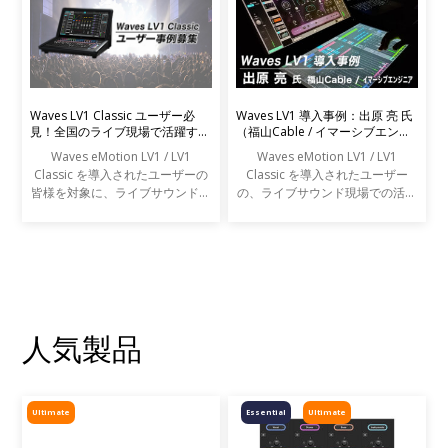
Waves LV1 Classic ユーザー必
Waves LV1 導入事例：出原 亮 氏
見！全国のライブ現場で活躍する
（福山Cable / イマーシブエンジ
エンジニアの声を募集します
ニア）
Waves eMotion LV1 / LV1
Waves eMotion LV1 / LV1
Classic を導入されたユーザーの
Classic を導入されたユーザー
皆様を対象に、ライブサウンドの
の、ライブサウンド現場での活用
現場での活用事例アンケートを実
事例をご紹介します。
施します。
人気製品
Ultimate
Essential
Ultimate