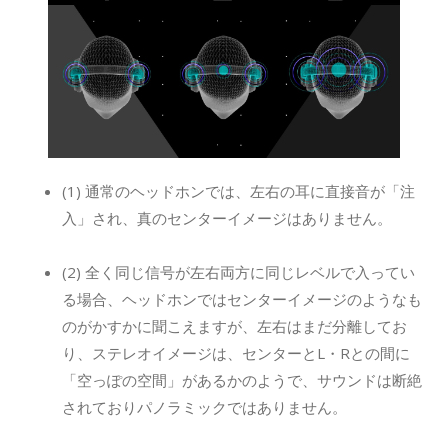
(1) 通常のヘッドホンでは、左右の耳に直接音が「注
入」され、真のセンターイメージはありません。
(2) 全く同じ信号が左右両方に同じレベルで入ってい
る場合、ヘッドホンではセンターイメージのようなも
のがかすかに聞こえますが、左右はまだ分離してお
り、ステレオイメージは、センターとL・Rとの間に
「空っぽの空間」があるかのようで、サウンドは断絶
されておりパノラミックではありません。