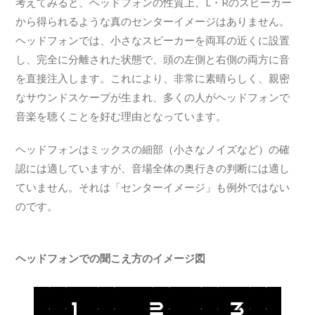
考えてみると、ヘッドフォンの性質上、L・Rのスピーカー
から得られるような真のセンターイメージはありません。
ヘッドフォンでは、小さなスピーカーを両耳の近くに設置
し、完全に分離された状態で、頭の左側と右側の両方に音
を直接注入します。これにより、非常に素晴らしく、親密
なサウンドスケープが生まれ、多くの人がヘッドフォンで
音楽を聴くことを好む理由となっています。
ヘッドフォンはミックスの細部（小さなノイズなど）の確
認には適していますが、音場全体の奥行きの判断には適し
ていません。それは「センターイメージ」も例外ではない
のです。
ヘッドフォンでの聞こえ方のイメージ図