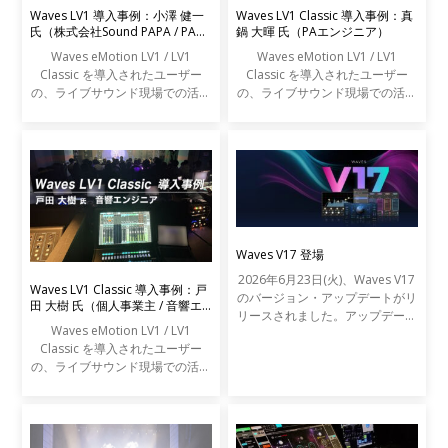
Waves LV1 導入事例：小澤 健一
Waves LV1 Classic 導入事例：真
氏（株式会社Sound PAPA / PAエ
鍋 大暉 氏（PAエンジニア）
ンジニア）
Waves eMotion LV1 / LV1
Waves eMotion LV1 / LV1
Classic を導入されたユーザー
Classic を導入されたユーザー
の、ライブサウンド現場での活用
の、ライブサウンド現場での活用
事例をご紹介します。
事例をご紹介します。
Waves V17 登場
2026年6月23日(火)、Waves V17
Waves LV1 Classic 導入事例：戸
のバージョン・アップデートがリ
田 大樹 氏（個人事業主 / 音響エ
リースされました。アップデート
ンジニア）
Waves eMotion LV1 / LV1
の内容は以下の通りです。
Classic を導入されたユーザー
の、ライブサウンド現場での活用
事例をご紹介します。