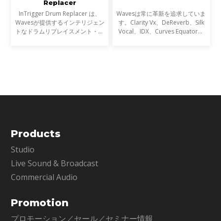
Replacer
InTrigger Drum Replacer は、
Wavesは常に革新を追求していま
Wavesが提供するインテリジェン
す。Clarity Vx、DeReverb、Silk
トなドラムリプレイスメント・プ
Vocal、IDX、Curves Equator、
ラグインです。単なるトリガー検
Sync Vxなどの開発を通じて、新
出を超え、ゴーストノート・ダイ
たなサウンド技術の限界を押し広
ナミクス・ブリードを高精度に解
げてきました。そして、ついに
析し、プロフェッショナ
EQにも革命が起こります。
Products
Studio
Live Sound & Broadcast
Commercial Audio
Promotion
プロモーション／セール／セミナー情報