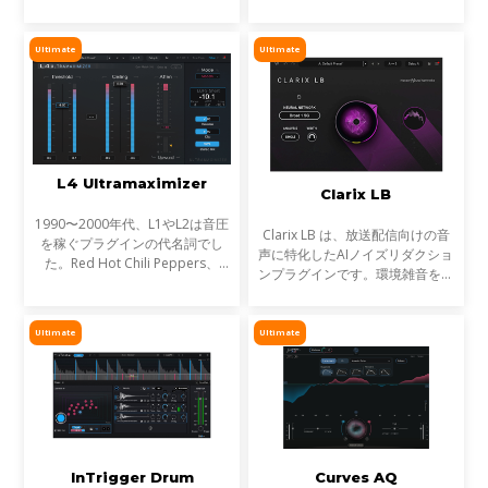
濁る... それは、複数のトラックが
ンを試しても、心踊るサウンドが
同じ周波数帯を奪い合っているか
出てこない…そんな時に活躍する
らです。これが音のマスキングと
のが StressBoxです。
Ultimate
Ultimate
言われる現象です。
L4 Ultramaximizer
Clarix LB
1990〜2000年代、L1やL2は音圧
Clarix LB は、放送配信向けの音
を稼ぐプラグインの代名詞でし
声に特化したAIノイズリダクショ
た。Red Hot Chili Peppers、
ンプラグインです。環境雑音をリ
Metallica、Timbalandなど、数
アルタイムで除去し、屋外ロケや
え切れない名盤に使われ、そのサ
リポーター、ライブ配信など、ラ
ウンドは世界を席巻しました。し
イブ音声のトリートメントに最適
Ultimate
Ultimate
かし今、音楽は単なる音圧では
です。
InTrigger Drum
Curves AQ