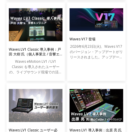
Waves V17 登場
2026年6月23日(火)、Waves V17
Waves LV1 Classic 導入事例：戸
のバージョン・アップデートがリ
田 大樹 氏（個人事業主 / 音響エ
リースされました。アップデート
ンジニア）
Waves eMotion LV1 / LV1
の内容は以下の通りです。
Classic を導入されたユーザー
の、ライブサウンド現場での活用
事例をご紹介します。
Waves LV1 Classic ユーザー必
Waves LV1 導入事例：出原 亮 氏