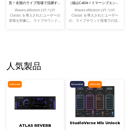
見！全国のライブ現場で活躍する
（福山Cable / イマーシブエンジ
エンジニアの声を募集します
ニア）
Waves eMotion LV1 / LV1
Waves eMotion LV1 / LV1
Classic を導入されたユーザーの
Classic を導入されたユーザー
皆様を対象に、ライブサウンドの
の、ライブサウンド現場での活用
現場での活用事例アンケートを実
事例をご紹介します。
施します。
人気製品
Ultimate
Essential
Ultimate
StudioVerse Mix Unlock
ATLAS REVERB