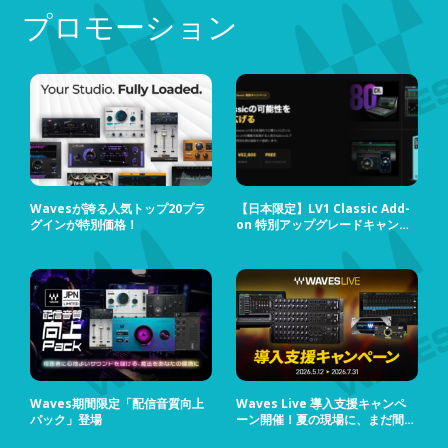
プロモーション
Wavesが誇る人気トップ20プラ
【日本限定】LV1 Classic Add-
グインが特別価格！
on 特別アップグレードキャンペ
ーン
Waves期間限定「配信音質向上
Waves Live 導入支援キャンペ
パック」登場
ーン開催！夏の現場に、まだ間に
合う！