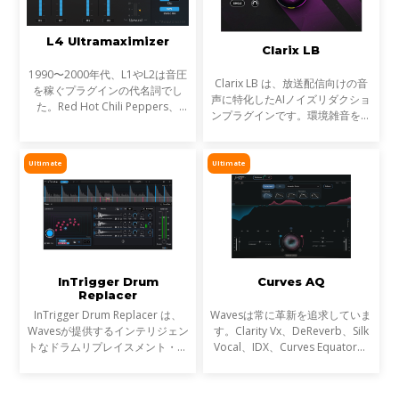
L4 Ultramaximizer
Clarix LB
1990〜2000年代、L1やL2は音圧
Clarix LB は、放送配信向けの音
を稼ぐプラグインの代名詞でし
声に特化したAIノイズリダクショ
た。Red Hot Chili Peppers、
ンプラグインです。環境雑音をリ
Metallica、Timbalandなど、数
アルタイムで除去し、屋外ロケや
え切れない名盤に使われ、そのサ
リポーター、ライブ配信など、ラ
ウンドは世界を席巻しました。し
イブ音声のトリートメントに最適
Ultimate
Ultimate
かし今、音楽は単なる音圧では
です。
InTrigger Drum
Curves AQ
Replacer
InTrigger Drum Replacer は、
Wavesは常に革新を追求していま
Wavesが提供するインテリジェン
す。Clarity Vx、DeReverb、Silk
トなドラムリプレイスメント・プ
Vocal、IDX、Curves Equator、
ラグインです。単なるトリガー検
Sync Vxなどの開発を通じて、新
出を超え、ゴーストノート・ダイ
たなサウンド技術の限界を押し広
ナミクス・ブリードを高精度に解
げてきました。そして、ついに