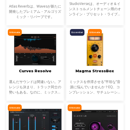
StudioVerseは、オーディオ＆イ
Atlas Reverbは、Wavesが新たに
ンストゥルメントチェーン用のオ
開発したプレミアム・アルゴリズ
ンライン・プリセット・ライブラ
ミック・リバーブです。
リです。StudioVerse Mix Unlock
はDAW内でリアルタイムに動作
し、完成済みのミックス、サンプ
Ultimate
Essential
Ultimate
ル、ループ素材を瞬時に解
Curves Resolve
Magma StressBox
選んだサウンドは間違いない。ア
ミックスを停滞させる“平坦な”音
レンジも決まり、トラック同士の
源に悩んでいませんか？EQ、コ
勢いもある。なのに、ミックスが
ンプレッション、サチュレーショ
濁る... それは、複数のトラックが
ンを試しても、心踊るサウンドが
同じ周波数帯を奪い合っているか
出てこない…そんな時に活躍する
らです。これが音のマスキングと
のが StressBoxです。
Ultimate
Ultimate
言われる現象です。