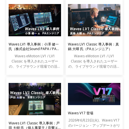
Waves LV1 導入事例：小澤 健一
Waves LV1 Classic 導入事例：真
氏（株式会社Sound PAPA / PAエ
鍋 大暉 氏（PAエンジニア）
ンジニア）
Waves eMotion LV1 / LV1
Waves eMotion LV1 / LV1
Classic を導入されたユーザー
Classic を導入されたユーザー
の、ライブサウンド現場での活用
の、ライブサウンド現場での活用
事例をご紹介します。
事例をご紹介します。
Waves V17 登場
2026年6月23日(火)、Waves V17
Waves LV1 Classic 導入事例：戸
のバージョン・アップデートがリ
田 大樹 氏（個人事業主 / 音響エ