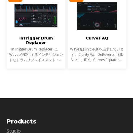
かし今、音楽は単なる音圧では
です。
InTrigger Drum
Curves AQ
Replacer
InTrigger Drum Replacer は、
Wavesは常に革新を追求していま
Wavesが提供するインテリジェン
す。Clarity Vx、DeReverb、Silk
トなドラムリプレイスメント・プ
Vocal、IDX、Curves Equator、
ラグインです。単なるトリガー検
Sync Vxなどの開発を通じて、新
出を超え、ゴーストノート・ダイ
たなサウンド技術の限界を押し広
ナミクス・ブリードを高精度に解
げてきました。そして、ついに
析し、プロフェッショナ
EQにも革命が起こります。
Products
Studio