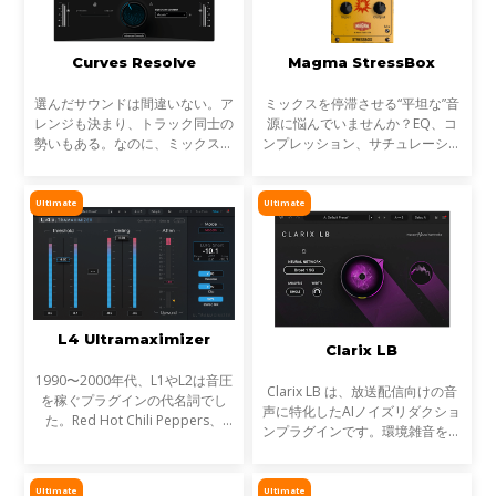
Curves Resolve
Magma StressBox
選んだサウンドは間違いない。ア
ミックスを停滞させる“平坦な”音
レンジも決まり、トラック同士の
源に悩んでいませんか？EQ、コ
勢いもある。なのに、ミックスが
ンプレッション、サチュレーショ
濁る... それは、複数のトラックが
ンを試しても、心踊るサウンドが
同じ周波数帯を奪い合っているか
出てこない…そんな時に活躍する
らです。これが音のマスキングと
のが StressBoxです。
Ultimate
Ultimate
言われる現象です。
L4 Ultramaximizer
Clarix LB
1990〜2000年代、L1やL2は音圧
Clarix LB は、放送配信向けの音
を稼ぐプラグインの代名詞でし
声に特化したAIノイズリダクショ
た。Red Hot Chili Peppers、
ンプラグインです。環境雑音をリ
Metallica、Timbalandなど、数
アルタイムで除去し、屋外ロケや
え切れない名盤に使われ、そのサ
リポーター、ライブ配信など、ラ
ウンドは世界を席巻しました。し
イブ音声のトリートメントに最適
Ultimate
Ultimate