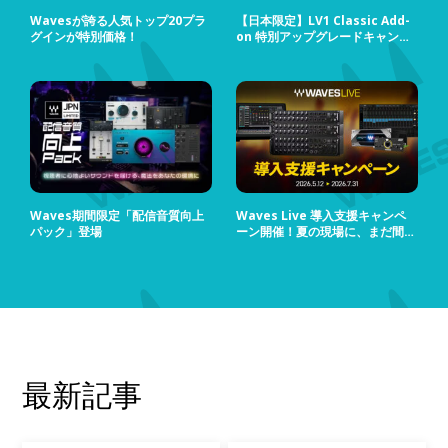
Wavesが誇る人気トップ20プラ
【日本限定】LV1 Classic Add-
グインが特別価格！
on 特別アップグレードキャンペ
ーン
Waves期間限定「配信音質向上
Waves Live 導入支援キャンペ
パック」登場
ーン開催！夏の現場に、まだ間に
合う！
最新記事