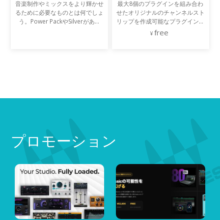
音楽制作やミックスをより輝かせ
最大8個のプラグインを組み合わ
るために必要なものとは何でしょ
せたオリジナルのチャンネルスト
う。Power PackやSilverがあれ
リップを作成可能なプラグイン。
ば、作業の基礎は十分にカバーで
その他にも周波数帯ごとにプラグ
free
きます。しかし、それぞれのトラ
インをインサート可能なマルチバ
ックの個性を引き出し、より有機
ンドスプリット、モノ・ステレ
的にバランスよく文字通
オ・M/Sでパラレル・プロ
プロモーション