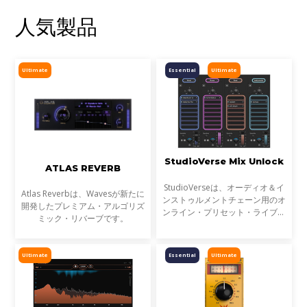
人気製品
Ultimate
Essential
Ultimate
StudioVerse Mix Unlock
ATLAS REVERB
StudioVerseは、オーディオ＆イ
Atlas Reverbは、Wavesが新たに
ンストゥルメントチェーン用のオ
開発したプレミアム・アルゴリズ
ンライン・プリセット・ライブラ
ミック・リバーブです。
リです。StudioVerse Mix Unlock
はDAW内でリアルタイムに動作
し、完成済みのミックス、サンプ
Ultimate
Essential
Ultimate
ル、ループ素材を瞬時に解