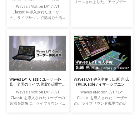
リースされました。アップデート
ンジニア）
Waves eMotion LV1 / LV1
の内容は以下の通りです。
Classic を導入されたユーザー
の、ライブサウンド現場での活用
事例をご紹介します。
Waves LV1 Classic ユーザー必
Waves LV1 導入事例：出原 亮 氏
見！全国のライブ現場で活躍する
（福山Cable / イマーシブエンジ
エンジニアの声を募集します
ニア）
Waves eMotion LV1 / LV1
Waves eMotion LV1 / LV1
Classic を導入されたユーザーの
Classic を導入されたユーザー
皆様を対象に、ライブサウンドの
の、ライブサウンド現場での活用
現場での活用事例アンケートを実
事例をご紹介します。
施します。