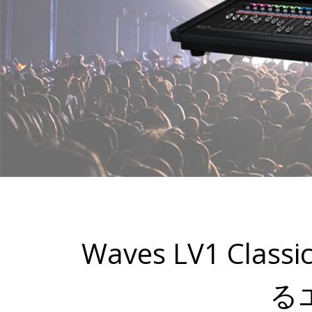
Waves LV1 C
る