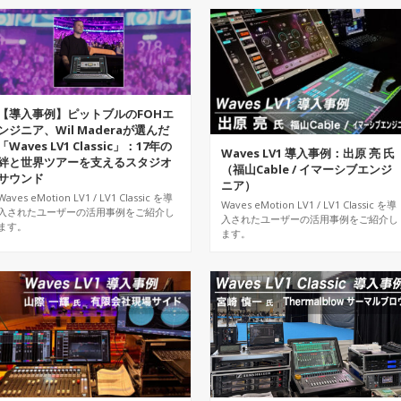
【導入事例】ピットブルのFOHエ
ンジニア、Wil Maderaが選んだ
「Waves LV1 Classic」：17年の
Waves LV1 導入事例：出原 亮 氏
絆と世界ツアーを支えるスタジオ
（福山Cable / イマーシブエンジ
サウンド
ニア）
Waves eMotion LV1 / LV1 Classic を導
Waves eMotion LV1 / LV1 Classic を導
入されたユーザーの活用事例をご紹介し
入されたユーザーの活用事例をご紹介し
ます。
ます。