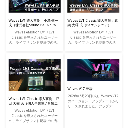
Waves LV1 導入事例：小澤 健一
Waves LV1 Classic 導入事例：真
氏（株式会社Sound PAPA / PAエ
鍋 大暉 氏（PAエンジニア）
ンジニア）
Waves eMotion LV1 / LV1
Waves eMotion LV1 / LV1
Classic を導入されたユーザー
Classic を導入されたユーザー
の、ライブサウンド現場での活用
の、ライブサウンド現場での活用
事例をご紹介します。
事例をご紹介します。
Waves V17 登場
2026年6月23日(火)、Waves V17
Waves LV1 Classic 導入事例：戸
のバージョン・アップデートがリ
田 大樹 氏（個人事業主 / 音響エ
リースされました。アップデート
ンジニア）
Waves eMotion LV1 / LV1
の内容は以下の通りです。
Classic を導入されたユーザー
の、ライブサウンド現場での活用
事例をご紹介します。