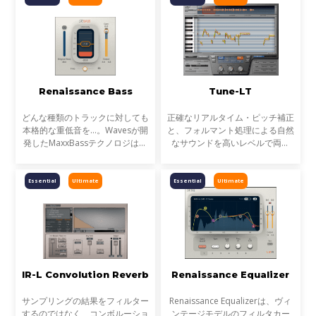
ションの簡単で効率的なコ
のインターフェイスに融合したチ
ャンネルストリッ
Renaissance Bass
Tune-LT
どんな種類のトラックに対しても
正確なリアルタイム・ピッチ補正
本格的な重低音を…。Wavesが開
と、フォルマント処理による自然
発したMaxxBassテクノロジは、
なサウンドを高いレベルで両立
特定のハーモニクス（倍音）を付
フレージング、エモーション、デ
加することによってサウンドに含
リバリーをすべて搭載し、素晴ら
まれるベース成分を際立たせ、さ
しいボーカル・テイクを完成でき
Essential
Ultimate
Essential
Ultimate
らにはスピーカーの周波数
ます。ボーカル・ノー
IR-L Convolution Reverb
Renaissance Equalizer
サンプリングの結果をフィルター
Renaissance Equalizerは、ヴィ
するのではなく、コンボルーショ
ンテージモデルのフィルタカー