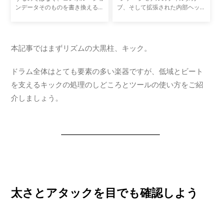
ンデータそのものを書き換えるこ
ブ、そして拡張された内部ヘッド
とでリバーブタイム、サイズなど
ルームを持つ、Waves全製品でも
をエディット可能にしたインター
屈指の人気を誇るプラグインで
フェースを備えるコンボリューシ
す。最新のGUIとリアルタイム・
ョン・リバーブIRシリ
アナライザー（RTA）機能を備
本記事ではまずリズムの大黒柱、キック。
ドラム全体はとても要素の多い楽器ですが、低域とビート
を支えるキックの処理のしどころとツールの使い方をご紹
介しましょう。
太さとアタックを目でも確認しよう