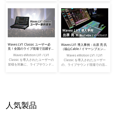
Waves LV1 Classic ユーザー必
Waves LV1 導入事例：出原 亮 氏
見！全国のライブ現場で活躍する
（福山Cable / イマーシブエンジ
エンジニアの声を募集します
ニア）
Waves eMotion LV1 / LV1
Waves eMotion LV1 / LV1
Classic を導入されたユーザーの
Classic を導入されたユーザー
皆様を対象に、ライブサウンドの
の、ライブサウンド現場での活用
現場での活用事例アンケートを実
事例をご紹介します。
施します。
人気製品