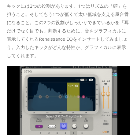
キックには2つの役割があります。1つはリズムの「頭」を
担うこと。そしてもう1つが低くて太い低域を支える屋台骨
になること。この2つの役割がしっかりできているかを「耳
だけでなく目でも」判断するために、音をグラフィカルに
表示してくれるRenaissance EQをインサートしてみましょ
う。入力したキックがどんな特性か、グラフィカルに表示
してくれます。