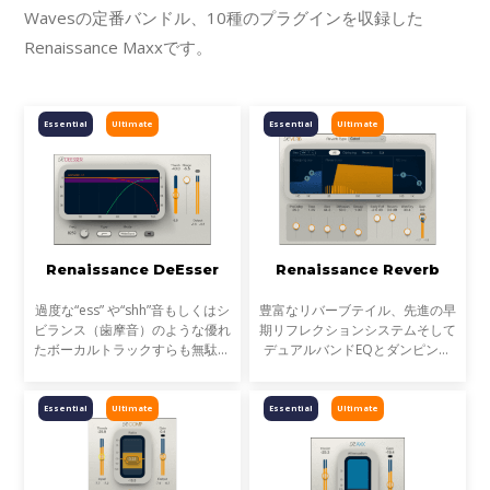
Wavesの定番バンドル、10種のプラグインを収録した
Renaissance Maxxです。
Essential
Ultimate
Essential
Ultimate
Renaissance DeEsser
Renaissance Reverb
過度な“ess” や“shh”音もしくはシ
豊富なリバーブテイル、先進の早
ビランス（歯摩音）のような優れ
期リフレクションシステムそして
たボーカルトラックすらも無駄に
デュアルバンドEQとダンピング
しません。最先端のシビランス処
コントロール。Renaissance
理プロセッサRenaissance
Reverbは、並外れた質感と濃度
DeEsserは、不要な高い周波数を
を持った卓越したサウンドとパフ
Essential
Ultimate
Essential
Ultimate
減少させ、ソースのインテグ
ォーマンスをお届けします。