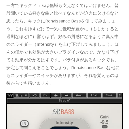
一方でキックドラムは低域も支えなくてはいけません。普
段聞いている好きな曲と比べてなんだか迫力に欠けるなと
思ったら、キックにRenaissance Bassを使ってみましょ
う。これを挿すだけで一気に低域が豊かに（もしかすると
過剰なほどに）響くはず。好みの質感になるように真ん中
のスライダー（Intensity）を上げ下げしてみましょう。ほ
んの僅かでも効果が大きいプラグインなので、かなり下げ
ても効果が分かるはずです。バラ付きがあるキックでも、
安定して聞こえることでしょう。Renaissance Bassは他に
もスライダーやスイッチがありますが、それを覚えるのは
後からでも構いません。