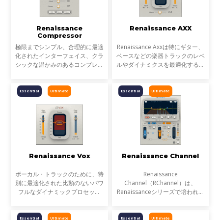
Renaissance
Renaissance AXX
Compressor
極限までシンプル、合理的に最適
Renaissance Axxは特にギター、
化されたインターフェイス、クラ
ベースなどの楽器トラックのレベ
シックな温かみのあるコンプレッ
ルやダイナミクスを最適化するの
ションがRenaissance
に理想的なコンプレッサーです。
Compressor（RCompressor）
Renaissance Axxは出力時のリミ
最大の特長です。Wavesの名作プ
ッター機能が内蔵されていますの
Essential
Ultimate
Essential
Ultimate
ラグインC1 Parametric
で、デジタルクリップが
Companderと、L
Renaissance Vox
Renaissance Channel
ボーカル・トラックのために、特
Renaissance
別に最適化された比類のないパワ
Channel（RChannel）は、
フルなダイナミックプロセッサ
Renaissanceシリーズで培われた
Renaissance Voxは、圧縮、ゲー
イコライゼーション、コンプレッ
ト/エクスパンション、リミティ
ション、リミッティング、そして
ングそしてレベルマキシマイゼー
ゲートのプロセッシングを、1つ
Essential
Ultimate
Essential
Ultimate