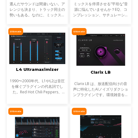
選んだサウンドは間違いない。ア
ミックスを停滞させる“平坦な”音
レンジも決まり、トラック同士の
源に悩んでいませんか？EQ、コ
勢いもある。なのに、ミックスが
ンプレッション、サチュレーショ
濁る... それは、複数のトラックが
ンを試しても、心踊るサウンドが
同じ周波数帯を奪い合っているか
出てこない…そんな時に活躍する
らです。これが音のマスキングと
のが StressBoxです。
Ultimate
Ultimate
言われる現象です。
L4 Ultramaximizer
Clarix LB
1990〜2000年代、L1やL2は音圧
Clarix LB は、放送配信向けの音
を稼ぐプラグインの代名詞でし
声に特化したAIノイズリダクショ
た。Red Hot Chili Peppers、
ンプラグインです。環境雑音をリ
Metallica、Timbalandなど、数
アルタイムで除去し、屋外ロケや
え切れない名盤に使われ、そのサ
リポーター、ライブ配信など、ラ
ウンドは世界を席巻しました。し
イブ音声のトリートメントに最適
Ultimate
Ultimate
かし今、音楽は単なる音圧では
です。