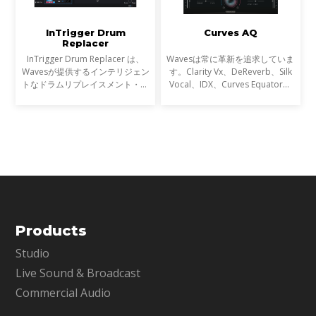
InTrigger Drum
Curves AQ
Replacer
InTrigger Drum Replacer は、
Wavesは常に革新を追求していま
Wavesが提供するインテリジェン
す。Clarity Vx、DeReverb、Silk
トなドラムリプレイスメント・プ
Vocal、IDX、Curves Equator、
ラグインです。単なるトリガー検
Sync Vxなどの開発を通じて、新
出を超え、ゴーストノート・ダイ
たなサウンド技術の限界を押し広
ナミクス・ブリードを高精度に解
げてきました。そして、ついに
析し、プロフェッショナ
EQにも革命が起こります。
Products
Studio
Live Sound & Broadcast
Commercial Audio