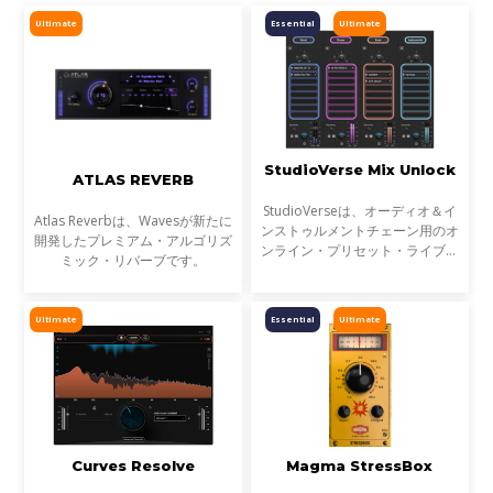
Ultimate
Essential
Ultimate
StudioVerse Mix Unlock
ATLAS REVERB
StudioVerseは、オーディオ＆イ
Atlas Reverbは、Wavesが新たに
ンストゥルメントチェーン用のオ
開発したプレミアム・アルゴリズ
ンライン・プリセット・ライブラ
ミック・リバーブです。
リです。StudioVerse Mix Unlock
はDAW内でリアルタイムに動作
し、完成済みのミックス、サンプ
Ultimate
Essential
Ultimate
ル、ループ素材を瞬時に解
Curves Resolve
Magma StressBox