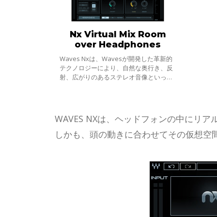
Nx Virtual Mix Room
over Headphones
Waves Nxは、Wavesが開発した革新的
テクノロジーにより、自然な奥行き、反
射、広がりのあるステレオ音像といっ
た、実際のスタジオでスピーカーを通し
たような音響空間をヘッドフォン上に再
現し、ヘッドフォンを確か
WAVES NXは、ヘッドフォンの中に
しかも、頭の動きに合わせてその仮想空