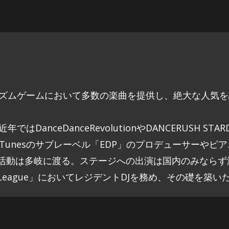
各種リズムゲームにおいて多数の楽曲を提供し、絶大な人気を
anceDanceRevolutionやDANCERUSH STA
t Tunesのサブレーベル「EDP」のプロデューサーや
など活動は多岐に渡る。ステージへの出演は国内のみなら
o League」においてレジデントDJを務め、その礎を築い