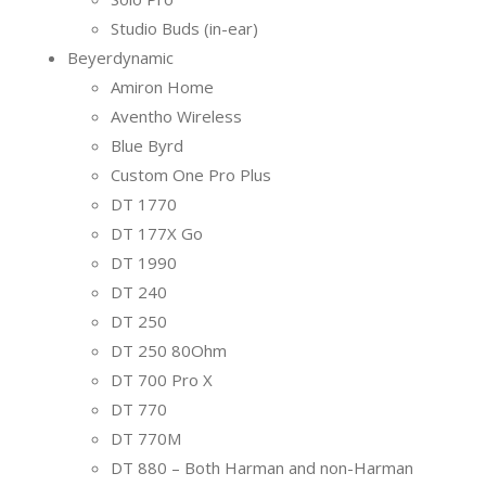
Studio Buds (in-ear)
Beyerdynamic
Amiron Home
Aventho Wireless
Blue Byrd
Custom One Pro Plus
DT 1770
DT 177X Go
DT 1990
DT 240
DT 250
DT 250 80Ohm
DT 700 Pro X
DT 770
DT 770M
DT 880 – Both Harman and non-Harman