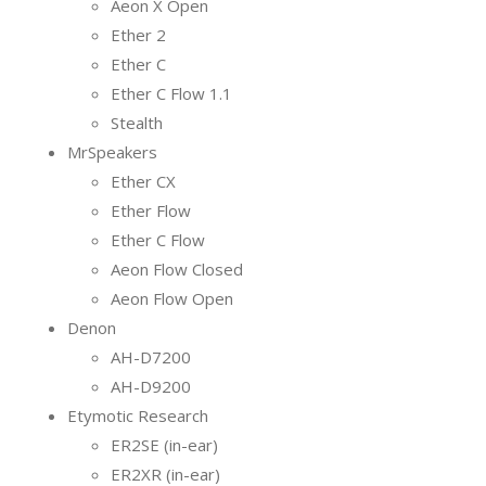
Aeon X Open
Ether 2
Ether C
Ether C Flow 1.1
Stealth
MrSpeakers
Ether CX
Ether Flow
Ether C Flow
Aeon Flow Closed
Aeon Flow Open
Denon
AH-D7200
AH-D9200
Etymotic Research
ER2SE (in-ear)
ER2XR (in-ear)