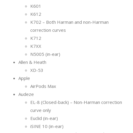
K601
K612
K702 – Both Harman and non-Harman
correction curves
K712
K7XX
N5005 (in-ear)
Allen & Heath
XD-53
Apple
AirPods Max
Audeze
EL-8 (Closed-back) – Non-Harman correction
curve only
Euclid (in-ear)
iSINE 10 (in-ear)