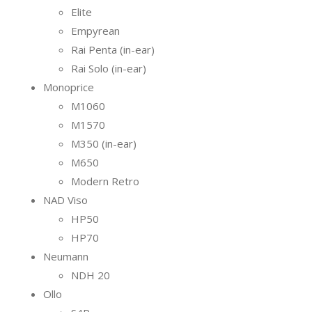
Elite
Empyrean
Rai Penta (in-ear)
Rai Solo (in-ear)
Monoprice
M1060
M1570
M350 (in-ear)
M650
Modern Retro
NAD Viso
HP50
HP70
Neumann
NDH 20
Ollo