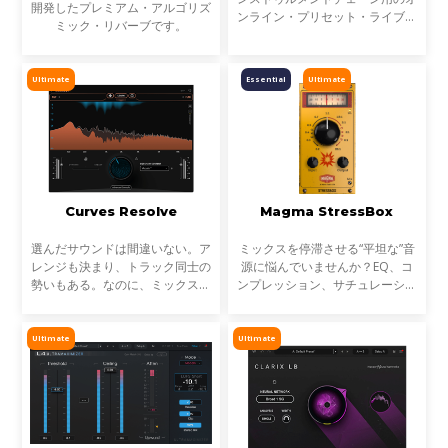
開発したプレミアム・アルゴリズ
ンライン・プリセット・ライブラ
ミック・リバーブです。
リです。StudioVerse Mix Unlock
はDAW内でリアルタイムに動作
し、完成済みのミックス、サンプ
Ultimate
Essential
Ultimate
ル、ループ素材を瞬時に解
Curves Resolve
Magma StressBox
選んだサウンドは間違いない。ア
ミックスを停滞させる“平坦な”音
レンジも決まり、トラック同士の
源に悩んでいませんか？EQ、コ
勢いもある。なのに、ミックスが
ンプレッション、サチュレーショ
濁る... それは、複数のトラックが
ンを試しても、心踊るサウンドが
同じ周波数帯を奪い合っているか
出てこない…そんな時に活躍する
らです。これが音のマスキングと
のが StressBoxです。
Ultimate
Ultimate
言われる現象です。