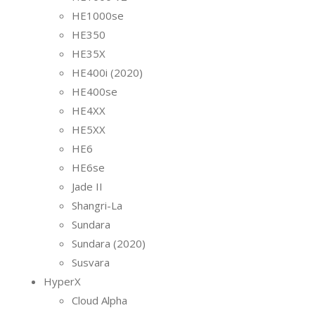
HE1000se
HE350
HE35X
HE400i (2020)
HE400se
HE4XX
HE5XX
HE6
HE6se
Jade II
Shangri-La
Sundara
Sundara (2020)
Susvara
HyperX
Cloud Alpha