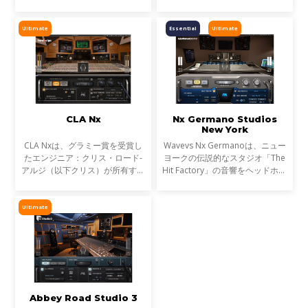
テレオ音像といった、実際のスタ
ォン上に再現し、ヘッドフォンを
ジオでスピーカーを通したような
確かなミキシング／モニタリング
音響空間をヘッドフォン上に再現
を可能にするツールへと変貌させ
Ultimate
Essential
Ultimate
し、ヘッドフォンを確か
ます。さらに、コンピュ
CLA Nx
Nx Germano Studios
New York
CLA Nxは、グラミー賞を受賞し
Wavevs Nx Germanoは、ニュー
たエンジニア：クリス・ロード-
ヨークの伝説的なスタジオ「The
アルジ（以下クリス）が所有する
Hit Factory」の音響をヘッドホン
Mix LAスタジオのコントロールル
上に構築します。スタジオを象徴
ームをヘッドフォン上に再現。
する特注のコントロール・ルーム
これまで、クリスのコンソールと
を精密にモデリングし、ステレオ
Ultimate
クラシックなハードウ
とサラウンド・モニタリ
Abbey Road Studio 3