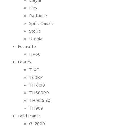
Elegia
Elex
Radiance
Spirit Classic
Stellia
Utopia
Focusrite
HP60
Fostex
T-XO
T60RP
TH-X00
TH500RP
TH900mk2
TH909
Gold Planar
GL2000