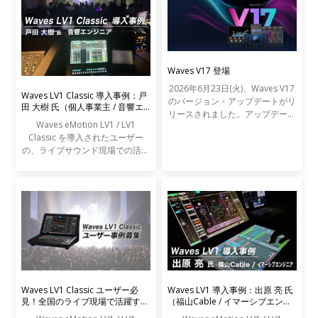
Waves V17 登場
2026年6月23日(火)、Waves V17
Waves LV1 Classic 導入事例：戸
のバージョン・アップデートがリ
田 大樹 氏（個人事業主 / 音響エ
リースされました。アップデート
ンジニア）
Waves eMotion LV1 / LV1
の内容は以下の通りです。
Classic を導入されたユーザー
の、ライブサウンド現場での活用
事例をご紹介します。
Waves LV1 Classic ユーザー必
Waves LV1 導入事例：出原 亮 氏
見！全国のライブ現場で活躍する
（福山Cable / イマーシブエンジ
エンジニアの声を募集します
ニア）