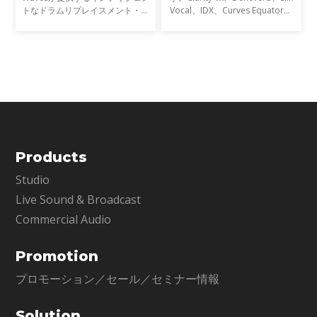
トなドラムリプレイスメント・プ
Vocal、IDX、Curves Equator、
ラグインです。単なるトリガー検
Sync Vxなどの開発を通じて、新
出を超え、ゴーストノート・ダイ
たなサウンド技術の限界を押し広
ナミクス・ブリードを高精度に解
げてきました。そして、ついに
析し、プロフェッショナ
EQにも革命が起こります。
Products
Studio
Live Sound & Broadcast
Commercial Audio
Promotion
プロモーション／セール／セミナー情報
Solution