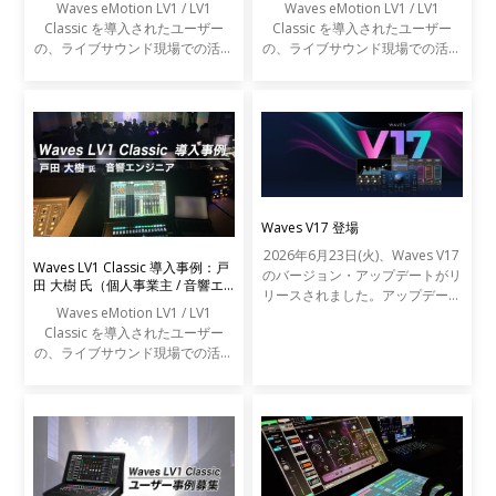
Waves eMotion LV1 / LV1
Waves eMotion LV1 / LV1
Classic を導入されたユーザー
Classic を導入されたユーザー
の、ライブサウンド現場での活用
の、ライブサウンド現場での活用
事例をご紹介します。
事例をご紹介します。
Waves V17 登場
2026年6月23日(火)、Waves V17
Waves LV1 Classic 導入事例：戸
のバージョン・アップデートがリ
田 大樹 氏（個人事業主 / 音響エ
リースされました。アップデート
ンジニア）
Waves eMotion LV1 / LV1
の内容は以下の通りです。
Classic を導入されたユーザー
の、ライブサウンド現場での活用
事例をご紹介します。