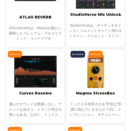
StudioVerse Mix Unlock
ATLAS REVERB
StudioVerseは、オーディオ＆イ
Atlas Reverbは、Wavesが新たに
ンストゥルメントチェーン用のオ
開発したプレミアム・アルゴリズ
ンライン・プリセット・ライブラ
ミック・リバーブです。
リです。StudioVerse Mix Unlock
はDAW内でリアルタイムに動作
し、完成済みのミックス、サンプ
Ultimate
Essential
Ultimate
ル、ループ素材を瞬時に解
Curves Resolve
Magma StressBox
選んだサウンドは間違いない。ア
ミックスを停滞させる“平坦な”音
レンジも決まり、トラック同士の
源に悩んでいませんか？EQ、コ
勢いもある。なのに、ミックスが
ンプレッション、サチュレーショ
濁る... それは、複数のトラックが
ンを試しても、心踊るサウンドが
同じ周波数帯を奪い合っているか
出てこない…そんな時に活躍する
らです。これが音のマスキングと
のが StressBoxです。
Ultimate
Ultimate