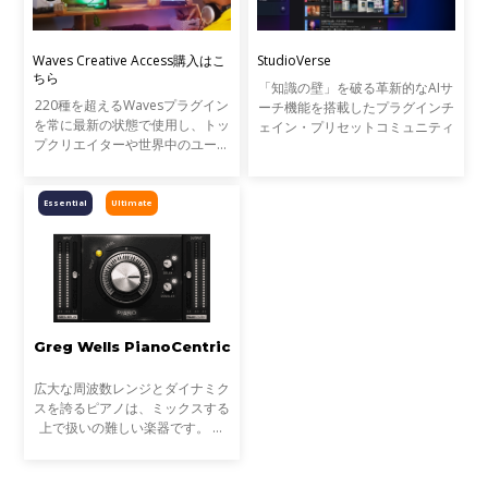
Waves Creative Access購入はこ
StudioVerse
ちら
「知識の壁」を破る革新的なAIサ
220種を超えるWavesプラグイン
ーチ機能を搭載したプラグインチ
を常に最新の状態で使用し、トッ
ェイン・プリセットコミュニティ
プクリエイターや世界中のユーザ
ーとAIプリセットを共有できる
StudioVerseを使用できるWaves
の新しいプラグインのサブスクリ
Essential
Ultimate
プション・プランです。Wavesの
全プラグインを使用できるWaves
Ultimate、110種のプラグインを
使用できるWaves Essentialの2つ
のラインナップで、1ヶ月から1
年まで使用したい期間に併せたプ
ランからご利用いただけます。
Greg Wells PianoCentric
広大な周波数レンジとダイナミク
スを誇るピアノは、ミックスする
上で扱いの難しい楽器です。 グ
ラミー賞に何度もノミネートされ
た経歴を持つグレッグ・ウェルズ
は、ピアノ・サウンドを知り抜い