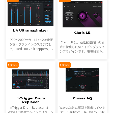
言われる現象です。
L4 Ultramaximizer
Clarix LB
1990〜2000年代、L1やL2は音圧
Clarix LB は、放送配信向けの音
を稼ぐプラグインの代名詞でし
声に特化したAIノイズリダクショ
た。Red Hot Chili Peppers、
ンプラグインです。環境雑音をリ
Metallica、Timbalandなど、数
アルタイムで除去し、屋外ロケや
え切れない名盤に使われ、そのサ
リポーター、ライブ配信など、ラ
ウンドは世界を席巻しました。し
イブ音声のトリートメントに最適
Ultimate
Ultimate
かし今、音楽は単なる音圧では
です。
InTrigger Drum
Curves AQ
Replacer
InTrigger Drum Replacer は、
Wavesは常に革新を追求していま
Wavesが提供するインテリジェン
す。Clarity Vx、DeReverb、Silk