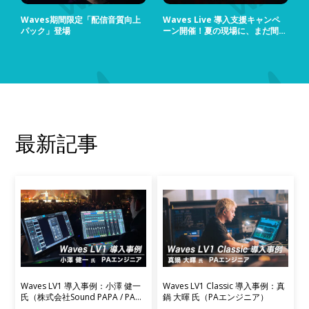
Waves期間限定「配信音質向上
Waves Live 導入支援キャンペ
パック」登場
ーン開催！夏の現場に、まだ間に
合う！
最新記事
Waves LV1 導入事例：小澤 健一
Waves LV1 Classic 導入事例：真
氏（株式会社Sound PAPA / PAエ
鍋 大暉 氏（PAエンジニア）
ンジニア）