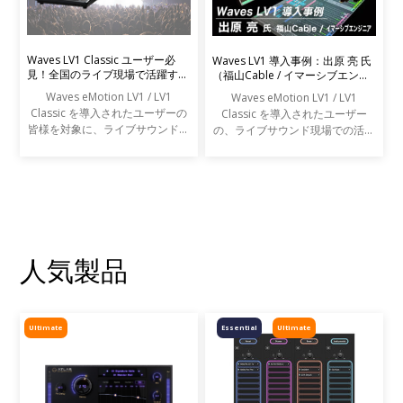
Waves LV1 Classic ユーザー必
Waves LV1 導入事例：出原 亮 氏
見！全国のライブ現場で活躍する
（福山Cable / イマーシブエンジ
エンジニアの声を募集します
ニア）
Waves eMotion LV1 / LV1
Waves eMotion LV1 / LV1
Classic を導入されたユーザーの
Classic を導入されたユーザー
皆様を対象に、ライブサウンドの
の、ライブサウンド現場での活用
現場での活用事例アンケートを実
事例をご紹介します。
施します。
人気製品
Ultimate
Essential
Ultimate