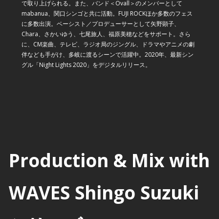
で取り上げられる。また、バンド＜Ovall＞のメンバーとして
mabanua、関口シンゴと共に活動。FUJI ROCKほか多数のフェス
に多数出演。ベーシスト／プロデューサーとして矢野顕子、
Chara、さかいゆう、七尾旅人、福原美穂などをサポート。さら
に、CM楽曲、テレビ、ラジオ局のジングル、ドラマやアニメの劇
伴なども手がけ、多岐に渡るシーンで活躍中。2020年、最新シン
グル「Night Lights 2020」をデジタルリリース。
Production & Mix with
WAVES Shingo Suzuki