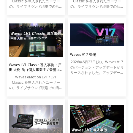
Classic を導入されたユーザー
Classic を導入されたユーザー
の、ライブサウンド現場での活用
の、ライブサウンド現場での活用
事例をご紹介します。
事例をご紹介します。
Waves V17 登場
2026年6月23日(火)、Waves V17
Waves LV1 Classic 導入事例：戸
のバージョン・アップデートがリ
田 大樹 氏（個人事業主 / 音響エ
リースされました。アップデート
ンジニア）
Waves eMotion LV1 / LV1
の内容は以下の通りです。
Classic を導入されたユーザー
の、ライブサウンド現場での活用
事例をご紹介します。