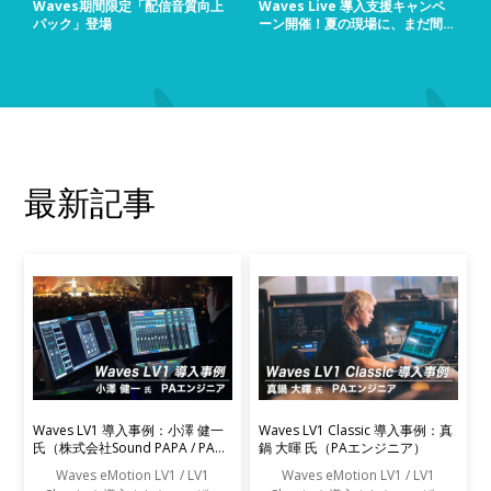
Waves期間限定「配信音質向上
Waves Live 導入支援キャンペ
パック」登場
ーン開催！夏の現場に、まだ間に
合う！
最新記事
Waves LV1 導入事例：小澤 健一
Waves LV1 Classic 導入事例：真
氏（株式会社Sound PAPA / PAエ
鍋 大暉 氏（PAエンジニア）
ンジニア）
Waves eMotion LV1 / LV1
Waves eMotion LV1 / LV1