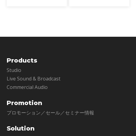
ラグインです。単なるトリガー検
Sync Vxなどの開発を通じて、新
出を超え、ゴーストノート・ダイ
たなサウンド技術の限界を押し広
ナミクス・ブリードを高精度に解
げてきました。そして、ついに
析し、プロフェッショナ
EQにも革命が起こります。
Products
Studio
Live Sound & Broadcast
Commercial Audio
Promotion
プロモーション／セール／セミナー情報
Solution