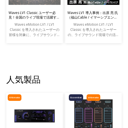
Waves LV1 Classic ユーザー必
Waves LV1 導入事例：出原 亮 氏
見！全国のライブ現場で活躍する
（福山Cable / イマーシブエンジ
エンジニアの声を募集します
ニア）
Waves eMotion LV1 / LV1
Waves eMotion LV1 / LV1
Classic を導入されたユーザーの
Classic を導入されたユーザー
皆様を対象に、ライブサウンドの
の、ライブサウンド現場での活用
現場での活用事例アンケートを実
事例をご紹介します。
施します。
人気製品
Ultimate
Essential
Ultimate