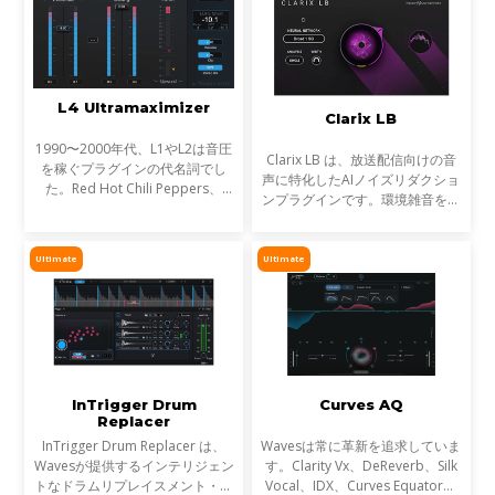
L4 Ultramaximizer
Clarix LB
1990〜2000年代、L1やL2は音圧
Clarix LB は、放送配信向けの音
を稼ぐプラグインの代名詞でし
声に特化したAIノイズリダクショ
た。Red Hot Chili Peppers、
ンプラグインです。環境雑音をリ
Metallica、Timbalandなど、数
アルタイムで除去し、屋外ロケや
え切れない名盤に使われ、そのサ
リポーター、ライブ配信など、ラ
ウンドは世界を席巻しました。し
イブ音声のトリートメントに最適
Ultimate
Ultimate
かし今、音楽は単なる音圧では
です。
InTrigger Drum
Curves AQ
Replacer
InTrigger Drum Replacer は、
Wavesは常に革新を追求していま
Wavesが提供するインテリジェン
す。Clarity Vx、DeReverb、Silk
トなドラムリプレイスメント・プ
Vocal、IDX、Curves Equator、