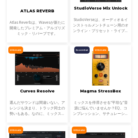
StudioVerse Mix Unlock
ATLAS REVERB
StudioVerseは、オーディオ＆イ
Atlas Reverbは、Wavesが新たに
ンストゥルメントチェーン用のオ
開発したプレミアム・アルゴリズ
ンライン・プリセット・ライブラ
ミック・リバーブです。
リです。StudioVerse Mix Unlock
はDAW内でリアルタイムに動作
し、完成済みのミックス、サンプ
Ultimate
Essential
Ultimate
ル、ループ素材を瞬時に解
Curves Resolve
Magma StressBox
選んだサウンドは間違いない。ア
ミックスを停滞させる“平坦な”音
レンジも決まり、トラック同士の
源に悩んでいませんか？EQ、コ
勢いもある。なのに、ミックスが
ンプレッション、サチュレーショ
濁る... それは、複数のトラックが
ンを試しても、心踊るサウンドが
同じ周波数帯を奪い合っているか
出てこない…そんな時に活躍する
らです。これが音のマスキングと
のが StressBoxです。
Ultimate
Ultimate
言われる現象です。