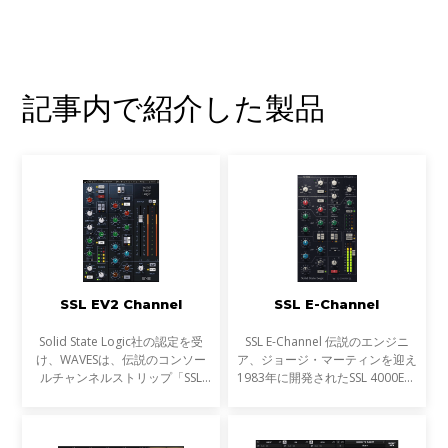
記事内で紹介した製品
SSL EV2 Channel
SSL E-Channel
Solid State Logic社の認定を受
SSL E-Channel 伝説のエンジニ
け、WAVESは、伝説のコンソー
ア、ジョージ・マーティンを迎え
ルチャンネルストリップ「SSL
1983年に開発されたSSL 4000Eコ
4000E」を新たにSSL EV2として
ンソールに搭載されたチャンネル
再現。オリジナルのSSL 'O2'
ストリップを再現。
Brown EQとコンソールの豊かな