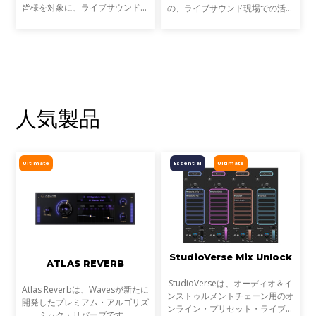
皆様を対象に、ライブサウンドの
の、ライブサウンド現場での活用
現場での活用事例アンケートを実
事例をご紹介します。
施します。
人気製品
Ultimate
Essential
Ultimate
StudioVerse Mix Unlock
ATLAS REVERB
StudioVerseは、オーディオ＆イ
Atlas Reverbは、Wavesが新たに
ンストゥルメントチェーン用のオ
開発したプレミアム・アルゴリズ
ンライン・プリセット・ライブラ
ミック・リバーブです。