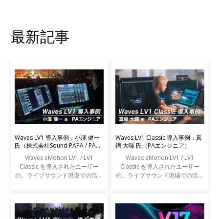
最新記事
Waves LV1 導入事例：小澤 健一
Waves LV1 Classic 導入事例：真
氏（株式会社Sound PAPA / PAエ
鍋 大暉 氏（PAエンジニア）
ンジニア）
Waves eMotion LV1 / LV1
Waves eMotion LV1 / LV1
Classic を導入されたユーザー
Classic を導入されたユーザー
の、ライブサウンド現場での活用
の、ライブサウンド現場での活用
事例をご紹介します。
事例をご紹介します。