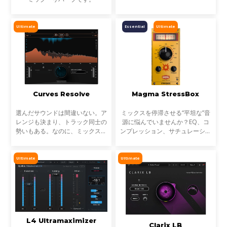
リです。StudioVerse Mix Unlock
はDAW内でリアルタイムに動作
し、完成済みのミックス、サンプ
Ultimate
Essential
Ultimate
ル、ループ素材を瞬時に解
Curves Resolve
Magma StressBox
選んだサウンドは間違いない。ア
ミックスを停滞させる“平坦な”音
レンジも決まり、トラック同士の
源に悩んでいませんか？EQ、コ
勢いもある。なのに、ミックスが
ンプレッション、サチュレーショ
濁る... それは、複数のトラックが
ンを試しても、心踊るサウンドが
同じ周波数帯を奪い合っているか
出てこない…そんな時に活躍する
らです。これが音のマスキングと
のが StressBoxです。
Ultimate
Ultimate
言われる現象です。
L4 Ultramaximizer
Clarix LB