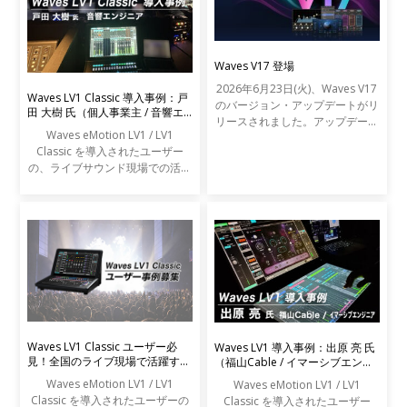
Waves V17 登場
2026年6月23日(火)、Waves V17
Waves LV1 Classic 導入事例：戸
のバージョン・アップデートがリ
田 大樹 氏（個人事業主 / 音響エ
リースされました。アップデート
ンジニア）
Waves eMotion LV1 / LV1
の内容は以下の通りです。
Classic を導入されたユーザー
の、ライブサウンド現場での活用
事例をご紹介します。
Waves LV1 Classic ユーザー必
Waves LV1 導入事例：出原 亮 氏
見！全国のライブ現場で活躍する
（福山Cable / イマーシブエンジ
エンジニアの声を募集します
ニア）
Waves eMotion LV1 / LV1
Waves eMotion LV1 / LV1
Classic を導入されたユーザーの
Classic を導入されたユーザー