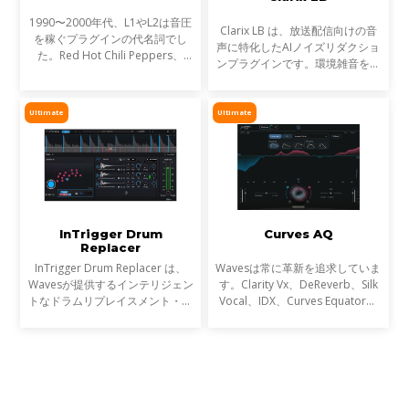
1990〜2000年代、L1やL2は音圧
Clarix LB は、放送配信向けの音
を稼ぐプラグインの代名詞でし
声に特化したAIノイズリダクショ
た。Red Hot Chili Peppers、
ンプラグインです。環境雑音をリ
Metallica、Timbalandなど、数
アルタイムで除去し、屋外ロケや
え切れない名盤に使われ、そのサ
リポーター、ライブ配信など、ラ
ウンドは世界を席巻しました。し
イブ音声のトリートメントに最適
Ultimate
Ultimate
かし今、音楽は単なる音圧では
です。
InTrigger Drum
Curves AQ
Replacer
InTrigger Drum Replacer は、
Wavesは常に革新を追求していま
Wavesが提供するインテリジェン
す。Clarity Vx、DeReverb、Silk
トなドラムリプレイスメント・プ
Vocal、IDX、Curves Equator、
ラグインです。単なるトリガー検
Sync Vxなどの開発を通じて、新
出を超え、ゴーストノート・ダイ
たなサウンド技術の限界を押し広
ナミクス・ブリードを高精度に解
げてきました。そして、ついに
析し、プロフェッショナ
EQにも革命が起こります。