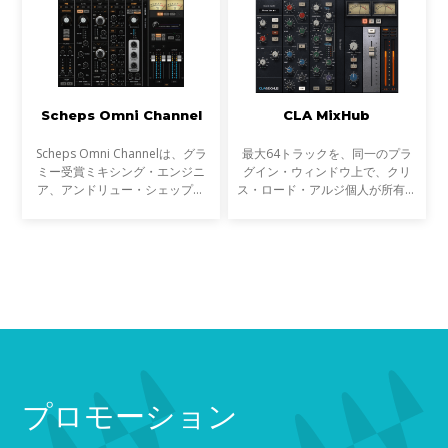
マイクプリとライン入力を再現す
る新しい機能により、SSL EV2は
新しいレベルのアナログの深みと
ディテールを提供。時代を超越し
たSSLサウンドをさらに高めま
す。
Scheps Omni Channel
CLA MixHub
Scheps Omni Channelは、グラ
最大64トラックを、同一のプラ
ミー受賞ミキシング・エンジニ
グイン・ウィンドウ上で、クリ
ア、アンドリュー・シェップス
ス・ロード・アルジ個人が所有す
(アデル、ジェイZ、メタリカ)と
るコンソールからモデリングされ
の共同開発による、フレキシブル
たチャンネル・ストリップを利用
なチャンネル・ストリップ・プラ
することができる。
グインです。
プロモーション