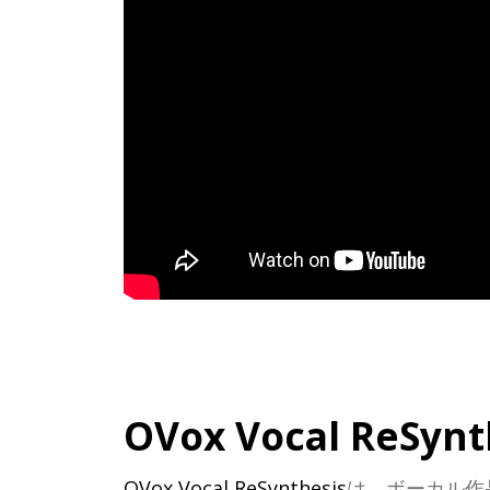
OVox Vocal ReSynt
OVox Vocal ReSynthesis
は、ボーカル作