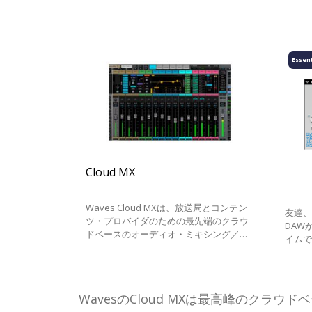
Essent
Cloud MX
Waves Cloud MXは、放送局とコンテン
友達
ツ・プロバイダのための最先端のクラウ
DAW
ドベースのオーディオ・ミキシング／プ
イムで
ロセッシング・ソリューションです。
する
Wavesが誇るeMotion LV1の32ビット浮
動小数点ミックスエンジンとWavesの定
評あるオーディオ・プラグインをクラウ
WavesのCloud MXは最高峰のク
ド上で、ロケーションに縛られることな