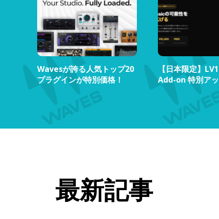
Wavesが誇る人気トップ20
【日本限定】LV1 C
プラグインが特別価格！
Add-on 特別
ドキャンペーン
最新記事