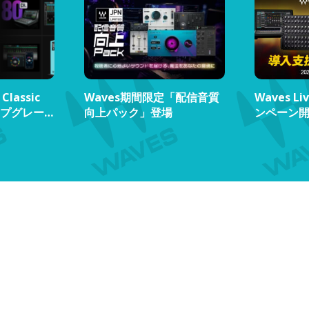
lassic
Waves期間限定「配信音質
Waves L
アップグレー
向上パック」登場
ンペーン
に、まだ