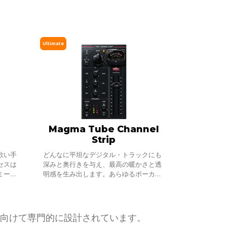
Ultimate
Magma Tube Channel
Strip
歌い手
どんなに平坦なデジタル・トラックにも
セスは
深みと奥行きを与え、最高の暖かさと透
ミーな
明感を生み出します。あらゆるボーカル
ックス
や楽器でも、Magma Tube Channel
を取り
Stripに通すだけ。すぐにシルキーなトッ
プエンドと極太のボトムエ
題に向けて専門的に設計されています。