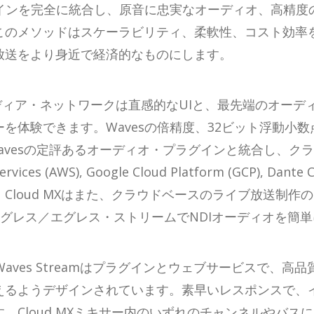
グインを完全に統合し、原音に忠実なオーディオ、高精
このメソッドはスケーラビリティ、柔軟性、コスト効率
放送をより身近で経済的なものにします。
送局やメディア・ネットワークは直感的なUIと、最先端のオ
体験できます。Wavesの倍精度、32ビット浮動小数点eM
、Wavesの定評あるオーディオ・プラグインと統合し、
vices (AWS), Google Cloud Platform (GCP)
ud MXはまた、クラウドベースのライブ放送制作のためにGr
ングレス／エグレス・ストリームでNDIオーディオを簡
であるWaves Streamはプラグインとウェブサービス
えるようデザインされています。素早いレスポンスで、
。Cloud MXミキサー内のいずれのチャンネルやバス