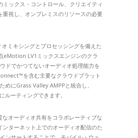
度のミックス・コントロール、クリエイティ
を重視し、オンプレミスのリソースの必要
ーディオミキシングとプロセッシングを備えた
otion LV1ミックスエンジンのクラ
クラウドでかつてないオーディオ処理能力を
, Dante Connect™を含む主要なクラウドプラット
ass Valley AMPPと統合し、
単にルーティングできます。
で、高品質なオーディオ共有をコラボレーティブな
インターネット上でのオーディオ配信のた
にインサートすることで、モバイル・ウェ