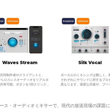
ial
Ultimate
Essential
Ultimate
Waves Stream
Silk Vocal
、共同制作者やクライアントと、
ボーカルのミキシングは難しく、
からロスレスオーディオをリアルタ
それぞれにサウンドに対するプロ
共有可能。ボタンを1回クリック
異なります。過度な共振や、ブー
だけでかんたんに実現します。
特性、歯擦音など、ボーカルがミ
になじまない要素も多く、それら
除くには、時間と知識
ラウドベース・オーディオミキサーで、現代の放送現場の課