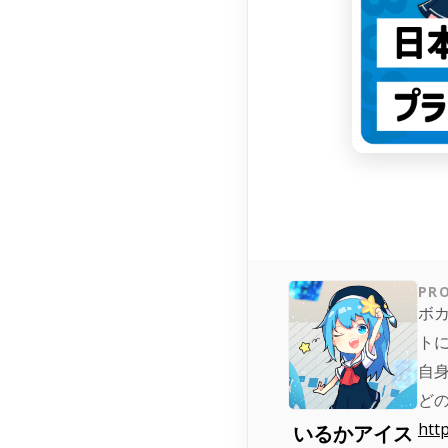
PRO
ボ
ト
自身
ど
http
いるかアイス