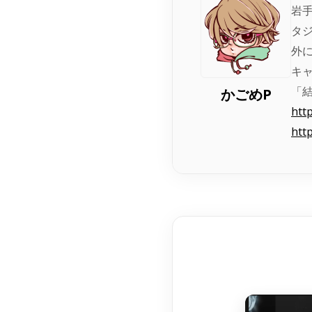
岩
タ
外
キャ
「
かごめP
htt
htt