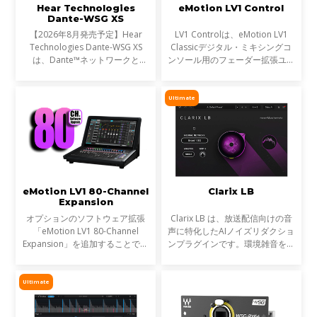
Hear Technologies
eMotion LV1 Control
Dante-WSG XS
【2026年8月発売予定】Hear
LV1 Controlは、eMotion LV1
Technologies Dante-WSG XS
Classicデジタル・ミキシングコ
は、Dante™ネットワークと
ンソール用のフェーダー拡張ユニ
Waves SoundGrid®ネットワー
ットとして設計されたプレミアム
クを接続するコンパクトなオーデ
なコントロールサーフェスです。
ィオブリッジです。Waves
モジュラー式のeMotion LV1シス
Ultimate
eMotion LV1シリーズや
テムのフェーダーバンクと
SuperRackシステムをDante
eMotion LV1 80-Channel
Clarix LB
Expansion
オプションのソフトウェア拡張
Clarix LB は、放送配信向けの音
「eMotion LV1 80-Channel
声に特化したAIノイズリダクショ
Expansion」を追加することで、
ンプラグインです。環境雑音をリ
お使いのLV1コンソール（LV1
アルタイムで除去し、屋外ロケや
ClassicまたはLV1 64-channel
リポーター、ライブ配信など、ラ
software license）を、最大80ス
イブ音声のトリートメントに最適
Ultimate
テレオチャンネル／160インプッ
です。
ト、