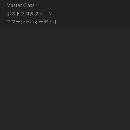
Master Class
ポストプロダクション
コマーシャルオーディオ
Contents
アーティクル
My Favorite Waves
Support
サポート情報
お問い合わせ
WavesLive製品に関するお問い合わせ
Company
メディア・インテグレーション公式サイト
運営会社