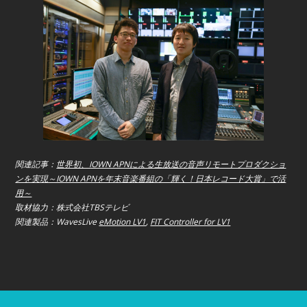
関連記事：
世界初、IOWN APNによる生放送の音声リモートプロダクショ
ンを実現～IOWN APNを年末音楽番組の「輝く！日本レコード大賞」で活
用～
取材協力：株式会社TBSテレビ
関連製品：WavesLive
eMotion LV1
,
FIT Controller for LV1