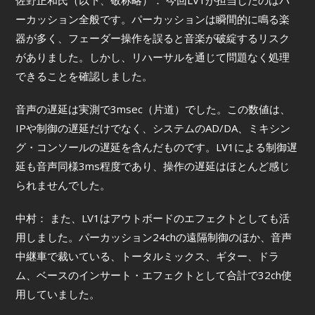
佐野正和氏（以下、敬称略）： 今回LV1が担当したのはパ
ーカッション全般です。パーカッションは瞬間的に鳴る楽
器が多く、フェーダー操作を誤ると音楽が破綻するリスク
がありました。しかし、リハーサルを通じて問題なく処理
できることを確認しました。
音声の遅延は実測で3msec（片道）でした。この数値は、
IPや制御の遅延だけでなく、システムのAD/DA、ミキシン
グ・コンソールの遅延を含んだものです。LV1による制御遅
延も音声同様3ms程度であり、操作の遅延はほとんど感じ
られませんでした。
中村： また、LV1はアウトボードのエフェクトとしても活
用しました。パーカッション24chの遠隔制御のほか、音声
中継車で裁いている、トータルミックス、ギター、ドラ
ム、ベースのインサート・エフェクトとして合計で32ch使
用していました。