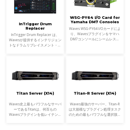
WSG-PY64 I/O Card for
Yamaha DM7 Consoles
InTrigger Drum
Replacer
Waves WSG-PY64 I/Oカードによ
り、Wavesプラグインをヤマハ
InTrigger Drum Replacer は、
DM7コンソールにシームレスに
Wavesが提供するインテリジェン
統合できるようになりました。こ
トなドラムリプレイスメント・プ
れにより、ライブサウンドエンジ
ラグインです。単なるトリガー検
ニアはDM7コンソール上で
出を超え、ゴーストノート・ダイ
Wavesの受賞歴あるプラグインを
ナミクス・ブリードを高精度に解
超低レ
析し、プロフェッショナ
Titan Server (X14)
Titan-R Server (X14)
Waves史上最もパワフルなサーバ
Waves最強のサーバー、Titan-R
ーであるTitanは、何百もの
は大規模なプラグイン処理タスク
Wavesプラグインを低レイテンシ
のための最もパワフルな選択肢で
ーで処理し、あなたのミックスを
す。新しいGen 14 CPUを搭載し
スーパーチャージします。
たTitanの最新モデルは、以前の