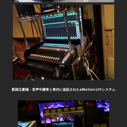
新国立劇場：音声中継車と車内に仮設されたeMotion LV1システム