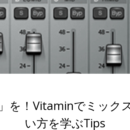
を！Vitaminでミッ
い方を学ぶTips