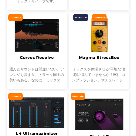
ミック・リバーブです。
リです。StudioVerse Mix Unlock
はDAW内でリアルタイムに動作
し、完成済みのミックス、サンプ
Ultimate
Essential
Ultimate
ル、ループ素材を瞬時に解
Curves Resolve
Magma StressBox
選んだサウンドは間違いない。ア
ミックスを停滞させる“平坦な”音
レンジも決まり、トラック同士の
源に悩んでいませんか？EQ、コ
勢いもある。なのに、ミックスが
ンプレッション、サチュレーショ
濁る... それは、複数のトラックが
ンを試しても、心踊るサウンドが
同じ周波数帯を奪い合っているか
出てこない…そんな時に活躍する
らです。これが音のマスキングと
のが StressBoxです。
Ultimate
Ultimate
言われる現象です。
L4 Ultramaximizer