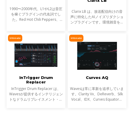
Clarix LB
1990〜2000年代、L1やL2は音圧
Clarix LB は、放送配信向けの音
を稼ぐプラグインの代名詞でし
声に特化したAIノイズリダクショ
た。Red Hot Chili Peppers、
ンプラグインです。環境雑音をリ
Metallica、Timbalandなど、数
アルタイムで除去し、屋外ロケや
え切れない名盤に使われ、そのサ
リポーター、ライブ配信など、ラ
ウンドは世界を席巻しました。し
イブ音声のトリートメントに最適
Ultimate
Ultimate
かし今、音楽は単なる音圧では
です。
InTrigger Drum
Curves AQ
Replacer
InTrigger Drum Replacer は、
Wavesは常に革新を追求していま
Wavesが提供するインテリジェン
す。Clarity Vx、DeReverb、Silk
トなドラムリプレイスメント・プ
Vocal、IDX、Curves Equator、
ラグインです。単なるトリガー検
Sync Vxなどの開発を通じて、新
出を超え、ゴーストノート・ダイ
たなサウンド技術の限界を押し広
ナミクス・ブリードを高精度に解
げてきました。そして、ついに
析し、プロフェッショナ
EQにも革命が起こります。