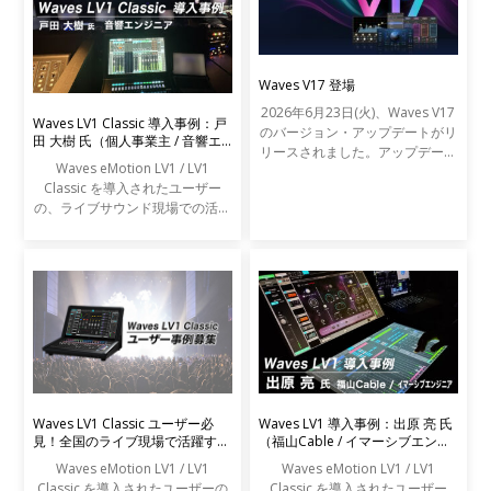
Waves V17 登場
2026年6月23日(火)、Waves V17
Waves LV1 Classic 導入事例：戸
のバージョン・アップデートがリ
田 大樹 氏（個人事業主 / 音響エ
リースされました。アップデート
ンジニア）
Waves eMotion LV1 / LV1
の内容は以下の通りです。
Classic を導入されたユーザー
の、ライブサウンド現場での活用
事例をご紹介します。
Waves LV1 Classic ユーザー必
Waves LV1 導入事例：出原 亮 氏
見！全国のライブ現場で活躍する
（福山Cable / イマーシブエンジ
エンジニアの声を募集します
ニア）
Waves eMotion LV1 / LV1
Waves eMotion LV1 / LV1
Classic を導入されたユーザーの
Classic を導入されたユーザー