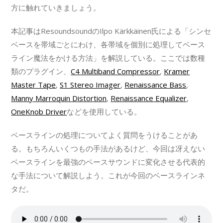
方に触れていきましょう。
本記事はResoundsoundのIlpo Kärkkäinen氏による「シンセ
ベースを帯域ごとにわけ、各帯域を個別に処理してベース
ライン魔法をかける方法」を解説している。ここでは数種
類のプラグイン、
C4 Multiband Compressor
,
Kramer
Master Tape
,
S1 Stereo Imager
,
Renaissance Bass
,
Manny Marroquin Distortion
,
Renaissance Equalizer
,
OneKnob Driver
などを使用している。
ベースラインの処理についてよく質問をうけることがあ
る。もちろんいくつもの手法があるけど、今回は冴えない
ベースラインを最強のベースサウンドに変化させる代表的
な手法について解説しよう。これが今回のベースラインネ
タだ。