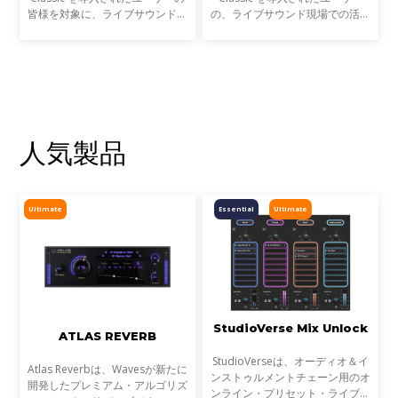
皆様を対象に、ライブサウンドの
の、ライブサウンド現場での活用
現場での活用事例アンケートを実
事例をご紹介します。
施します。
人気製品
Ultimate
Essential
Ultimate
StudioVerse Mix Unlock
ATLAS REVERB
StudioVerseは、オーディオ＆イ
Atlas Reverbは、Wavesが新たに
ンストゥルメントチェーン用のオ
開発したプレミアム・アルゴリズ
ンライン・プリセット・ライブラ