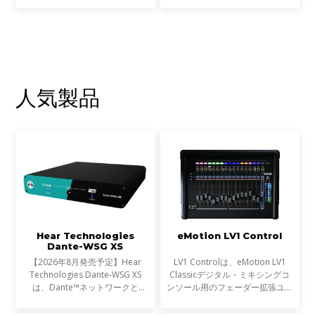
ンを、DiGiCo SDシリーズやS21
コンソールから直接コントロール
することが可能です。Wavesプラ
グインは最高峰のレコーディン
人気製品
Hear Technologies
eMotion LV1 Control
Dante-WSG XS
【2026年8月発売予定】Hear
LV1 Controlは、eMotion LV1
Technologies Dante-WSG XS
Classicデジタル・ミキシングコ
は、Dante™ネットワークと
ンソール用のフェーダー拡張ユニ
Waves SoundGrid®ネットワー
ットとして設計されたプレミアム
クを接続するコンパクトなオーデ
なコントロールサーフェスです。