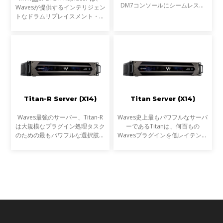
DM7コンソールにシームレスに
Wavesが提供するインテリジェン
統合できるようになりました。こ
トなドラムリプレイスメント・プ
れにより、ライブサウンドエンジ
ラグインです。単なるトリガー検
ニアはDM7コンソール上で
出を超え、ゴーストノート・ダイ
Wavesの受賞歴あるプラグインを
ナミクス・ブリードを高精度に解
超低レ
析し、プロフェッショナ
Titan-R Server (X14)
Titan Server (X14)
Waves最強のサーバー、Titan-R
Waves史上最もパワフルなサーバ
は大規模なプラグイン処理タスク
ーであるTitanは、何百もの
のための最もパワフルな選択肢で
Wavesプラグインを低レイテンシ
す。新しいGen 14 CPUを搭載し
ーで処理し、あなたのミックスを
たTitanの最新モデルは、以前の
スーパーチャージします。
Gen 10 CPUバージョン（x10）
と比べると、リアルタイムのプ