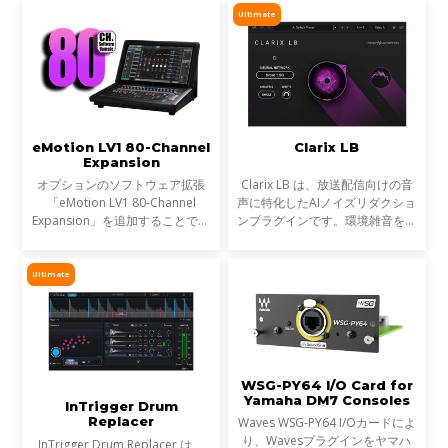
ィオブリッジです。Waves
モジュラー式のeMotion LV1シス
Ultimate
eMotion LV1シリーズや
テムのフェーダーバンクと
SuperRackシステムをDante
eMotion LV1 80-Channel
Clarix LB
Expansion
オプションのソフトウェア拡張
Clarix LB は、放送配信向けの音
「eMotion LV1 80-Channel
声に特化したAIノイズリダクショ
Expansion」を追加することで、
ンプラグインです。環境雑音をリ
お使いのLV1コンソール（LV1
アルタイムで除去し、屋外ロケや
ClassicまたはLV1 64-channel
リポーター、ライブ配信など、ラ
software license）を、最大80ス
イブ音声のトリートメントに最適
Ultimate
テレオチャンネル／160インプッ
です。
ト、
WSG-PY64 I/O Card for
Yamaha DM7 Consoles
InTrigger Drum
Replacer
Waves WSG-PY64 I/Oカードによ
り、Wavesプラグインをヤマハ
InTrigger Drum Replacer は、