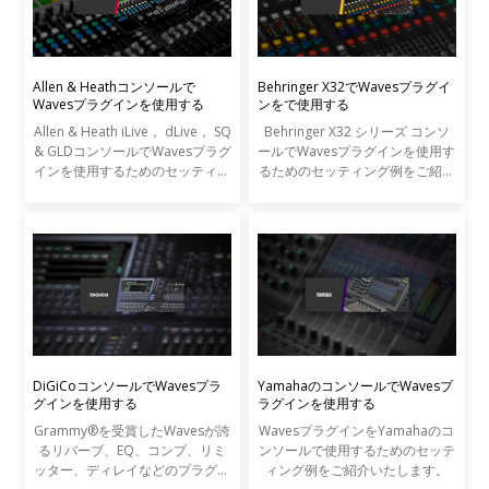
Allen & Heathコンソールで
Behringer X32でWavesプラグイ
Wavesプラグインを使用する
ンをで使用する
Allen & Heath iLive， dLive， SQ
Behringer X32 シリーズ コンソ
& GLDコンソールでWavesプラグ
ールでWavesプラグインを使用す
インを使用するためのセッティン
るためのセッティング例をご紹介
グ例をご紹介いたします。
いたします。
DiGiCoコンソールでWavesプラ
YamahaのコンソールでWavesプ
グインを使用する
ラグインを使用する
Grammy®を受賞したWavesが誇
WavesプラグインをYamahaのコ
るリバーブ、EQ、コンプ、リミ
ンソールで使用するためのセッテ
ッター、ディレイなどのプラグイ
ィング例をご紹介いたします。