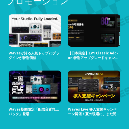
プロモーション
Wavesが誇る人気トップ20プラ
【日本限定】LV1 Classic Add-
グインが特別価格！
on 特別アップグレードキャンペ
ーン
Waves期間限定「配信音質向上
Waves Live 導入支援キャンペ
パック」登場
ーン開催！夏の現場に、まだ間に
合う！