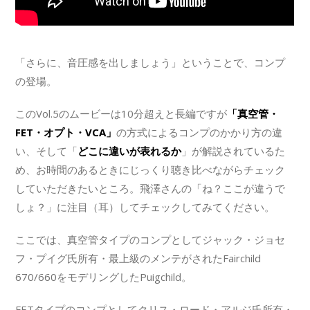
「さらに、音圧感を出しましょう」ということで、コンプ
の登場。
このVol.5のムービーは10分超えと長編ですが
「真空管・
FET・オプト・VCA」
の方式によるコンプのかかり方の違
い、そして「
どこに違いが表れるか
」が解説されているた
め、お時間のあるときにじっくり聴き比べながらチェック
していただきたいところ。飛澤さんの「ね？ここが違うで
しょ？」に注目（耳）してチェックしてみてください。
ここでは、真空管タイプのコンプとしてジャック・ジョセ
フ・プイグ氏所有・最上級のメンテがされたFairchild
670/660をモデリングしたPuigchild。
FETタイプのコンプとしてクリス・ロード・アルジ氏所有・