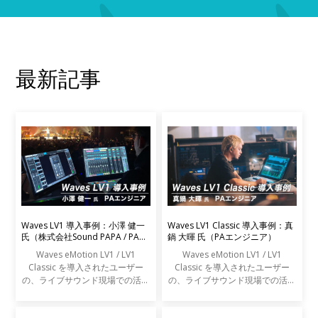
最新記事
Waves LV1 導入事例：小澤 健一
Waves LV1 Classic 導入事例：真
氏（株式会社Sound PAPA / PAエ
鍋 大暉 氏（PAエンジニア）
ンジニア）
Waves eMotion LV1 / LV1
Waves eMotion LV1 / LV1
Classic を導入されたユーザー
Classic を導入されたユーザー
の、ライブサウンド現場での活用
の、ライブサウンド現場での活用
事例をご紹介します。
事例をご紹介します。