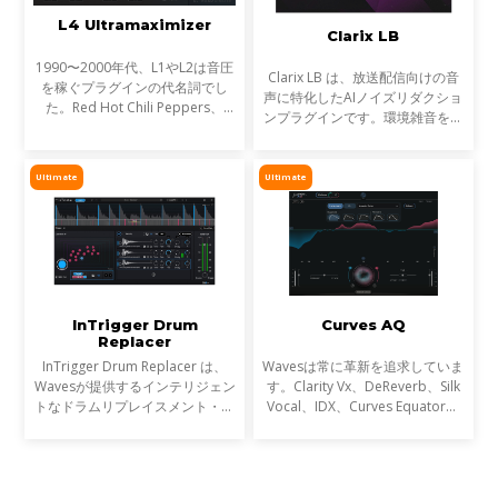
L4 Ultramaximizer
Clarix LB
1990〜2000年代、L1やL2は音圧
Clarix LB は、放送配信向けの音
を稼ぐプラグインの代名詞でし
声に特化したAIノイズリダクショ
た。Red Hot Chili Peppers、
ンプラグインです。環境雑音をリ
Metallica、Timbalandなど、数
アルタイムで除去し、屋外ロケや
え切れない名盤に使われ、そのサ
リポーター、ライブ配信など、ラ
ウンドは世界を席巻しました。し
イブ音声のトリートメントに最適
Ultimate
Ultimate
かし今、音楽は単なる音圧では
です。
InTrigger Drum
Curves AQ
Replacer
InTrigger Drum Replacer は、
Wavesは常に革新を追求していま
Wavesが提供するインテリジェン
す。Clarity Vx、DeReverb、Silk
トなドラムリプレイスメント・プ
Vocal、IDX、Curves Equator、
ラグインです。単なるトリガー検
Sync Vxなどの開発を通じて、新
出を超え、ゴーストノート・ダイ
たなサウンド技術の限界を押し広
ナミクス・ブリードを高精度に解
げてきました。そして、ついに
析し、プロフェッショナ
EQにも革命が起こります。