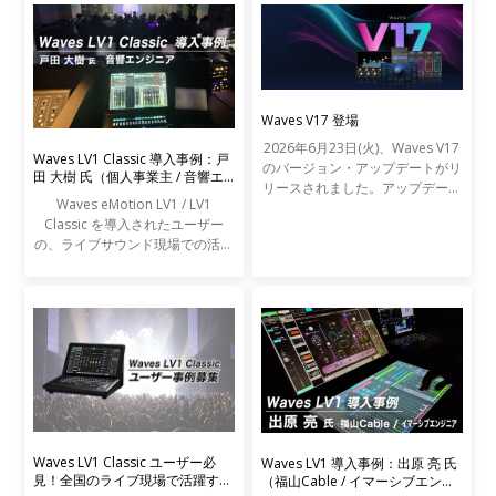
Waves V17 登場
2026年6月23日(火)、Waves V17
Waves LV1 Classic 導入事例：戸
のバージョン・アップデートがリ
田 大樹 氏（個人事業主 / 音響エ
リースされました。アップデート
ンジニア）
Waves eMotion LV1 / LV1
の内容は以下の通りです。
Classic を導入されたユーザー
の、ライブサウンド現場での活用
事例をご紹介します。
Waves LV1 Classic ユーザー必
Waves LV1 導入事例：出原 亮 氏
見！全国のライブ現場で活躍する
（福山Cable / イマーシブエンジ