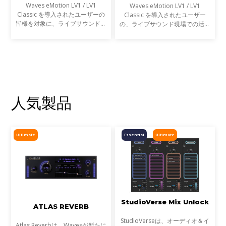
エンジニアの声を募集します
ニア）
Waves eMotion LV1 / LV1
Waves eMotion LV1 / LV1
Classic を導入されたユーザーの
Classic を導入されたユーザー
皆様を対象に、ライブサウンドの
の、ライブサウンド現場での活用
現場での活用事例アンケートを実
事例をご紹介します。
施します。
人気製品
Ultimate
Essential
Ultimate
StudioVerse Mix Unlock
ATLAS REVERB
StudioVerseは、オーディオ＆イ
Atlas Reverbは、Wavesが新たに