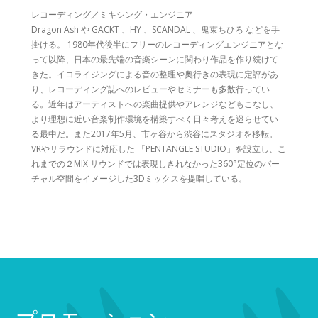
レコーディング／ミキシング・エンジニア
Dragon Ash や GACKT 、HY 、SCANDAL 、鬼束ちひろ などを手
掛ける。 1980年代後半にフリーのレコーディングエンジニアとな
って以降、日本の最先端の音楽シーンに関わり作品を作り続けて
きた。イコライジングによる音の整理や奥行きの表現に定評があ
り、レコーディング誌へのレビューやセミナーも多数行ってい
る。近年はアーティストへの楽曲提供やアレンジなどもこなし、
より理想に近い音楽制作環境を構築すべく日々考えを巡らせてい
る最中だ。また2017年5月、市ヶ谷から渋谷にスタジオを移転。
VRやサラウンドに対応した 「PENTANGLE STUDIO」を設立し、こ
れまでの２MIX サウンドでは表現しきれなかった360°定位のバー
チャル空間をイメージした3Dミックスを提唱している。