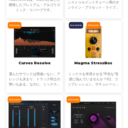
ンストゥルメントチェーン用のオ
開発したプレミアム・アルゴリズ
ンライン・プリセット・ライブラ
ミック・リバーブです。
リです。StudioVerse Mix Unlock
はDAW内でリアルタイムに動作
し、完成済みのミックス、サンプ
Ultimate
Essential
Ultimate
ル、ループ素材を瞬時に解
Curves Resolve
Magma StressBox
選んだサウンドは間違いない。ア
ミックスを停滞させる“平坦な”音
レンジも決まり、トラック同士の
源に悩んでいませんか？EQ、コ
勢いもある。なのに、ミックスが
ンプレッション、サチュレーショ
濁る... それは、複数のトラックが
ンを試しても、心踊るサウンドが
同じ周波数帯を奪い合っているか
出てこない…そんな時に活躍する
らです。これが音のマスキングと
のが StressBoxです。
Ultimate
Ultimate
言われる現象です。