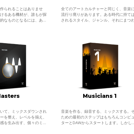
で作られることはありませ
全てのアートカルチャーと同じく、音楽
おけるある機材が、誰もが探
流行り廃りがあります。ある時代に持て
徴的なものとなるには、あら
されるスタイル、ジャンル、それにまつ
合わされます。機材の年代、
楽器・機材も常に移ろっていきます。し
用したアーティストやエンジ
し、マスターピースと呼ばれる作品を作
げ
asters
Musicians 1
おいて、ミックスダウンされ
音楽を作る、録音する、ミックスする。
ラーを整え、レベルを揃え、
ための最初のステップはもちろんコンピ
体感を生み出す、個々のミッ
ターとDAWからスタートします。しかし
いプロセッシングは重要な作
めてレコーディングしてみて気づくのは
柔らかく広域を整える、帯域
分の録った音とお気に入りのアーティス