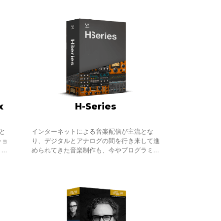
ち
x
H-Series
と
インターネットによる音楽配信が主流とな
ショ
り、デジタルとアナログの間を行き来して進
、イ
められてきた音楽制作も、今やプログラミン
ため
グ、ミキシング、そしてマスタリングまで、
、デ
インザボックスで完結することが珍しくなく
な