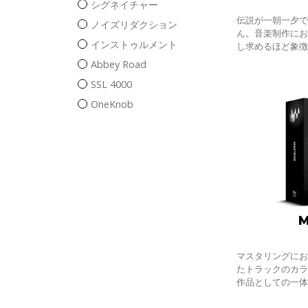
シグネイチャー
伝説が一朝一夕
ノイズリダクション
ん。音楽制作に
インストゥルメント
し求めるほど象
ゆる要素が組み
Abbey Road
そしてそれを使
SSL 4000
ニ
OneKnob
M
マスタリングに
たトラックのカ
作品としての一
クスではできな
業となります。