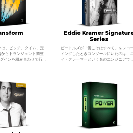
ansform
Eddie Kramer Signatur
Series
sformは、ピッチ、タイム、定
ビートルズが「愛こそはすべて」をレコ
Qからトランジェント調整
ィングしたときコンソールにいたのは、
ラグインを組み合わせて行っ
ィ・クレーマーという名のエンジニアで
avesらしい合理的な画面
た。 ジミ・ヘンドリックスが「パープル
類／7機のプロセッサーを
ヘイズ」をレコーディングしたときコン
ル