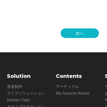
ます。しかし、API 500
クトリックキーボードも、多くのリスナ
500のように荒々しいブース
ミュージシャン、プロデューサーを魅了
き
次へ
Solution
Contents
ル
音楽制作
アーティクル
ライブソリューション
My Favorite Waves
Master Class
ポストプロダクション