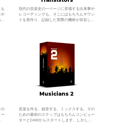
にも
現代の音楽史の一ページに登場する出来事や
はや
レコーディングも、そこにはもちろんサウン
わる
ドを形作り、記録した実際の機材が存在しま
か
す。1954年、一介のトラック運転手だった
り上
青年が最初のシングル＂That’s All Right＂を
Musicians 2
その
音楽を作る、録音する、ミックスする。その
ュー
ための最初のステップはもちろんコンピュー
初
ターとDAWからスタートします。しかし初
、自
めてレコーディングしてみて気づくのは、自
トた
分の録った音とお気に入りのアーティストた