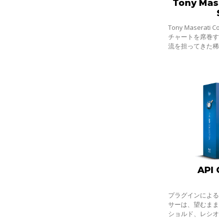
Tony Mase
Tony Maserati
チャートを席巻す
流を担ってきた
マセラティのワ
イン・バンドル
API 
プラグインによる
サーは、望むま
ショルド、レシ