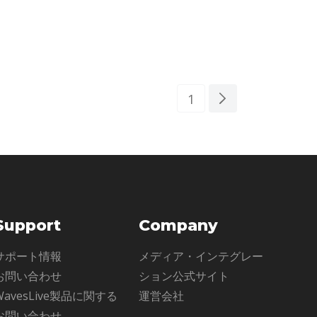
ー、
具。それはミュージシャンやプロデューサー
して
だけでなく、エンジニアにとっても夢のよう
な
1
Support
Company
サポート情報
メディア・インテグレー
お問い合わせ
ション公式サイト
WavesLive製品に関する
運営会社
お問い合わせ