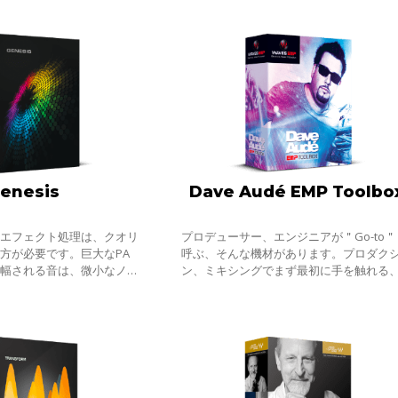
ち
enesis
Dave Audé EMP Toolbo
のエフェクト処理は、クオリ
プロデューサー、エンジニアが＂Go-to＂
方が必要です。巨大なPA
呼ぶ、そんな機材があります。プロダク
増幅される音は、微小なノイ
ン、ミキシングでまず最初に手を触れる
大きな不快なサウンドとなっ
ンサートする、アイデアを形にしていく
これを回避するため、より高
のツールです。ハウスミュージックこそ