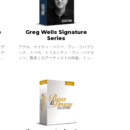
e
Greg Wells Signature
Series
ーデ
アデル、ケイティ・ペリー、ワン・リパブリ
エデ
ック、ミーカ、トゥエンティ・ワン・パイロ
し
ッツ。数多くのアーティストの作曲、ミック
・
ス、プロデュースに携わり、関わった楽曲の
ソー
累計売上数が8500万ユニットにのぼる、グ
ラ