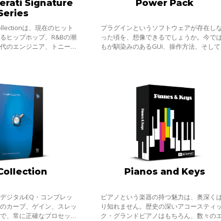
rati Signature
Power Pack
Series
 Collectionは、現在のヒット
プラグインというソフトウェアが存在し
るヒップホップ、R&Bの潮
った頃を、想像できるでしょうか。今で
稀代のエンジニア、トニー・
もが馴染みのあるGUI、操作方法、そして
ークフローを再現するプラグ
ードウェアでは困難だった正確なデジタ
です。ギター、ベース、ドラ
ロセッシング。誰もが手にできるものと
Collection
Pianos and Keys
デジタルEQ・コンプレッ
ピアノという楽器の持つ魅力は、奥深く
まのカーブ、ゲイン、スレッ
り知れません。歴史の深いアコースティ
オで、常に正確なプロセッシ
ク・グランドピアノはもちろん、数々の