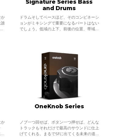
Signature Series Bass
and Drums
なか
ドラムそしてベースほど、そのコンビネーシ
は誰
ョンがミキシングで重要になるパートはない
ハ
でしょう。低域の上下、前後の位置、帯域の
ルプ
占有、一体感など、両者のサウンドのトリー
して
トメントとミックスは、熟練のエンジニアに
OneKnob Series
はか
ノブ一つ回せば、ボタン一つ押せば、どんな
ッ
トラックもそれだけで最高のサウンドに仕上
エレ
げてくれる。まるでSFに出てくる未来の道