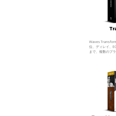
Tr
Waves Tran
位、ディレイ、E
まで、複数のプ
ていた作業を、W
に統合した、4種
まとめたバ