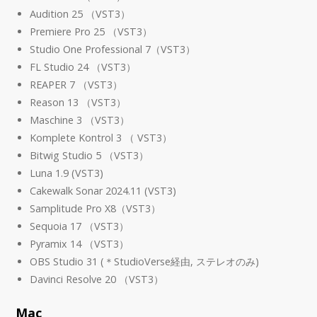
Audition 25 （VST3）
Premiere Pro 25 （VST3）
Studio One Professional 7（VST3）
FL Studio 24 （VST3）
REAPER 7 （VST3）
Reason 13 （VST3）
Maschine 3 （VST3）
Komplete Kontrol 3 （ VST3）
Bitwig Studio 5 （VST3）
Luna 1.9 (VST3)
Cakewalk Sonar 2024.11 (VST3)
Samplitude Pro X8（VST3）
Sequoia 17 （VST3）
Pyramix 14 （VST3）
OBS Studio 31 (＊StudioVerse経由, ステレオのみ)
Davinci Resolve 20 （VST3）
Mac