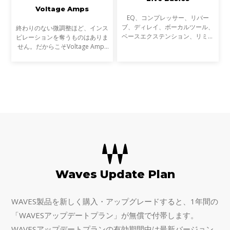
Voltage Amps
EQ、コンプレッサー、リバー
ブ、ディレイ、ボーカルツール、
終わりのない微調整ほど、インス
ベースエクステンション、リミッ
ピレーションを奪うものはありま
ター、マキシマイザーなど、ライ
せん。だからこそVoltage Amps
ブサウンドのための30以上の
は、最短の時間で心を揺さぶるギ
SoundGrid対応プラグインが含ま
ター／ベースのトーンを作り出せ
れています。
るようにデザインしました。さら
に、ギターやピックアッ
Waves Update Plan
WAVES製品を新しく購入・アップグレードすると、1年間の
「WAVESアップデートプラン」が無償で付帯します。
WAVESアップデートプランの有効期間中は最新バージョン