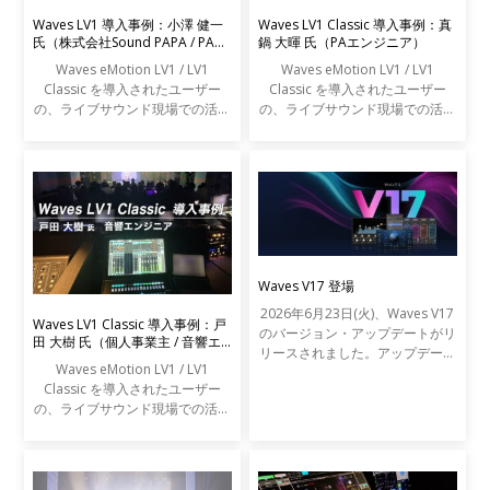
Waves LV1 導入事例：小澤 健一
Waves LV1 Classic 導入事例：真
氏（株式会社Sound PAPA / PAエ
鍋 大暉 氏（PAエンジニア）
ンジニア）
Waves eMotion LV1 / LV1
Waves eMotion LV1 / LV1
Classic を導入されたユーザー
Classic を導入されたユーザー
の、ライブサウンド現場での活用
の、ライブサウンド現場での活用
事例をご紹介します。
事例をご紹介します。
Waves V17 登場
2026年6月23日(火)、Waves V17
Waves LV1 Classic 導入事例：戸
のバージョン・アップデートがリ
田 大樹 氏（個人事業主 / 音響エ
リースされました。アップデート
ンジニア）
Waves eMotion LV1 / LV1
の内容は以下の通りです。
Classic を導入されたユーザー
の、ライブサウンド現場での活用
事例をご紹介します。