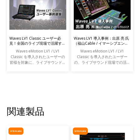
Waves LV1 Classic ユーザー必
Waves LV1 導入事例：出原 亮 氏
見！全国のライブ現場で活躍する
（福山Cable / イマーシブエンジ
エンジニアの声を募集します
ニア）
Waves eMotion LV1 / LV1
Waves eMotion LV1 / LV1
Classic を導入されたユーザーの
Classic を導入されたユーザー
皆様を対象に、ライブサウンドの
の、ライブサウンド現場での活用
現場での活用事例アンケートを実
事例をご紹介します。
施します。
関連製品
Ultimate
Ultimate