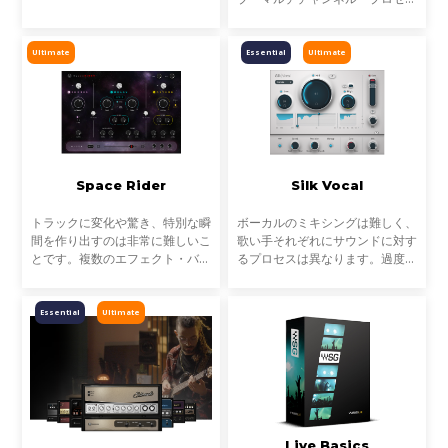
Metallica、Timbalandなど、数
サーに変換する革新的なツールで
え切れない名盤に使われ、そのサ
す。これにより、Atmosやその他
ウンドは世界を席巻しました。し
のイマーシブフォーマットで音楽
Ultimate
Essential
Ultimate
かし今、音楽は単なる音圧では
をミックスする際のバス処理
Space Rider
Silk Vocal
トラックに変化や驚き、特別な瞬
ボーカルのミキシングは難しく、
間を作り出すのは非常に難しいこ
歌い手それぞれにサウンドに対す
とです。複数のエフェクト・バス
るプロセスは異なります。過度な
を組んだり、多くのオートメーシ
共振や、ブーミーな特性、歯擦音
ョンを設定するなど本来時間のか
など、ボーカルがミックスになじ
かる作業を、Space Riderは大幅
まない要素も多く、それらを取り
Essential
Ultimate
に効率化します。
除くには、時間と知識
Live Basics