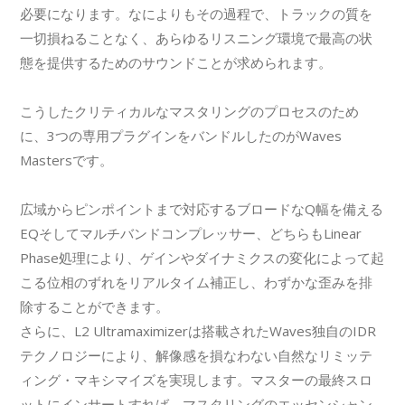
必要になります。なによりもその過程で、トラックの質を
一切損ねることなく、あらゆるリスニング環境で最高の状
態を提供するためのサウンドことが求められます。
こうしたクリティカルなマスタリングのプロセスのため
に、3つの専用プラグインをバンドルしたのがWaves
Mastersです。
広域からピンポイントまで対応するブロードなQ幅を備える
EQそしてマルチバンドコンプレッサー、どちらもLinear
Phase処理により、ゲインやダイナミクスの変化によって起
こる位相のずれをリアルタイム補正し、わずかな歪みを排
除することができます。
さらに、L2 Ultramaximizerは搭載されたWaves独自のIDR
テクノロジーにより、解像感を損なわない自然なリミッテ
ィング・マキシマイズを実現します。マスターの最終スロ
ットにインサートすれば、マスタリングのエッセンシャン