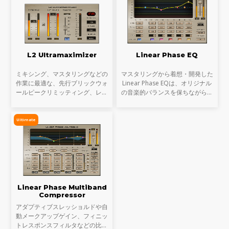
L2 Ultramaximizer
Linear Phase EQ
ミキシング、マスタリングなどの
マスタリングから着想・開発した
作業に最適な、先行ブリックウォ
Linear Phase EQは、オリジナル
ールピークリミッティング、レベ
の音楽的バランスを保ちながら位
ルマキシマイゼーション及び超高
相ずれによる歪みを排除し、倍音
解像度すべてをL2に融合。この伝
スペクトルを精確に制御します。
説的なコンビネーションにより、
革新的なフェイズリニアFIRフィ
Ultimate
クリアな音質作りに欠
ルターの採用により、位
Linear Phase Multiband
Compressor
アダプティブスレッショルドや自
動メークアップゲイン、フィニッ
トレスポンスフィルタなどの比類