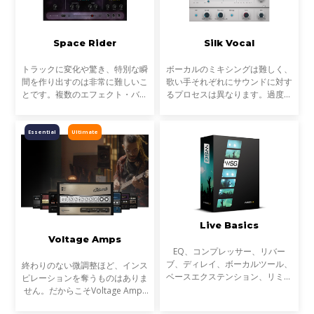
Space Rider
Silk Vocal
トラックに変化や驚き、特別な瞬
ボーカルのミキシングは難しく、
間を作り出すのは非常に難しいこ
歌い手それぞれにサウンドに対す
とです。複数のエフェクト・バス
るプロセスは異なります。過度な
を組んだり、多くのオートメーシ
共振や、ブーミーな特性、歯擦音
ョンを設定するなど本来時間のか
など、ボーカルがミックスになじ
かる作業を、Space Riderは大幅
まない要素も多く、それらを取り
Essential
Ultimate
に効率化します。
除くには、時間と知識
Live Basics
Voltage Amps
EQ、コンプレッサー、リバー
ブ、ディレイ、ボーカルツール、
終わりのない微調整ほど、インス
ベースエクステンション、リミッ
ピレーションを奪うものはありま
ター、マキシマイザーなど、ライ
せん。だからこそVoltage Amps
ブサウンドのための30以上の
は、最短の時間で心を揺さぶるギ