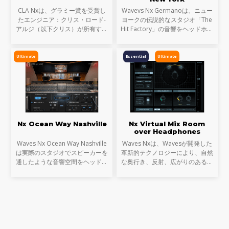
CLA Nxは、グラミー賞を受賞し
Wavevs Nx Germanoは、ニュー
たエンジニア：クリス・ロード-
ヨークの伝説的なスタジオ「The
アルジ（以下クリス）が所有する
Hit Factory」の音響をヘッドホン
Mix LAスタジオのコントロールル
上に構築します。スタジオを象徴
ームをヘッドフォン上に再現。
する特注のコントロール・ルーム
これまで、クリスのコンソールと
を精密にモデリングし、ステレオ
Ultimate
Essential
Ultimate
クラシックなハード
とサラウンド・モニタリ
Nx Ocean Way Nashville
Nx Virtual Mix Room
over Headphones
Waves Nx Ocean Way Nashville
Waves Nxは、Wavesが開発した
は実際のスタジオでスピーカーを
革新的テクノロジーにより、自然
通したような音響空間をヘッドフ
な奥行き、反射、広がりのあるス
ォン上に再現し、ヘッドフォンを
テレオ音像といった、実際のスタ
確かなミキシング／モニタリング
ジオでスピーカーを通したような
を可能にするツールへと変貌させ
音響空間をヘッドフォン上に再現
ます。さらに、コンピュ
し、ヘッドフォンを確か