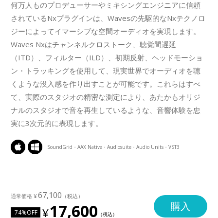
何万人ものプロデューサーやミキシングエンジニアに信頼
されているNxプラグインは、Wavesの先駆的なNxテクノロ
ジーによってイマーシブな空間オーディオを実現します。
Waves Nxはチャンネルクロストーク、聴覚間遅延
（ITD）、フィルター（ILD）、初期反射、ヘッドモーショ
ン・トラッキングを使用して、現実世界でオーディオを聴
くような没入感を作り出すことが可能です。これらはすべ
て、実際のスタジオの精密な測定により、あたかもオリジ
ナルのスタジオで音を再生しているような、音響体験を忠
実に3次元的に表現します。
SoundGrid・AAX Native・Audiosuite・Audio Units・VST3
67,100
購入
17,600
74%OFF