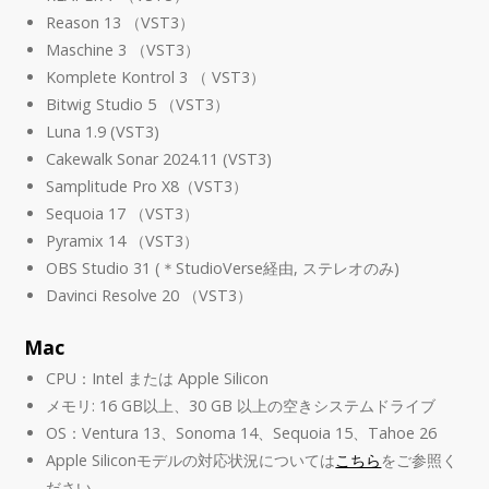
Reason 13 （VST3）
Maschine 3 （VST3）
Komplete Kontrol 3 （ VST3）
Bitwig Studio 5 （VST3）
Luna 1.9 (VST3)
Cakewalk Sonar 2024.11 (VST3)
Samplitude Pro X8（VST3）
Sequoia 17 （VST3）
Pyramix 14 （VST3）
OBS Studio 31 (＊StudioVerse経由, ステレオのみ)
Davinci Resolve 20 （VST3）
Mac
CPU：Intel または Apple Silicon
メモリ: 16 GB以上、30 GB 以上の空きシステムドライブ
OS：Ventura 13、Sonoma 14、Sequoia 15、Tahoe 26
Apple Siliconモデルの対応状況については
こちら
をご参照く
ださい