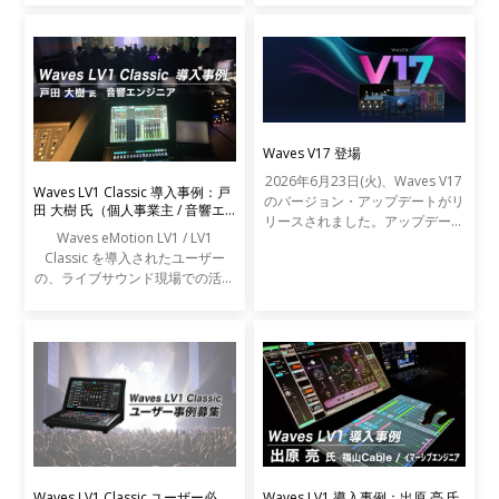
Waves V17 登場
2026年6月23日(火)、Waves V17
Waves LV1 Classic 導入事例：戸
のバージョン・アップデートがリ
田 大樹 氏（個人事業主 / 音響エ
リースされました。アップデート
ンジニア）
Waves eMotion LV1 / LV1
の内容は以下の通りです。
Classic を導入されたユーザー
の、ライブサウンド現場での活用
事例をご紹介します。
Waves LV1 Classic ユーザー必
Waves LV1 導入事例：出原 亮 氏