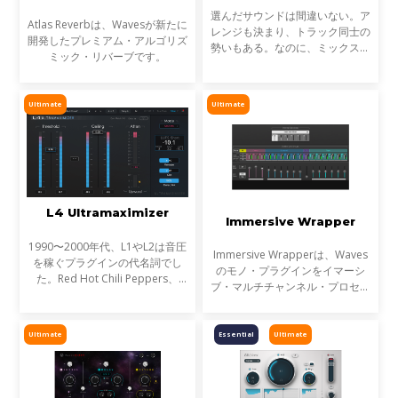
選んだサウンドは間違いない。ア
Atlas Reverbは、Wavesが新たに
レンジも決まり、トラック同士の
開発したプレミアム・アルゴリズ
勢いもある。なのに、ミックスが
ミック・リバーブです。
濁る... それは、複数のトラックが
同じ周波数帯を奪い合っているか
らです。これが音のマスキングと
Ultimate
Ultimate
言われる現象です。
L4 Ultramaximizer
Immersive Wrapper
1990〜2000年代、L1やL2は音圧
Immersive Wrapperは、Waves
を稼ぐプラグインの代名詞でし
のモノ・プラグインをイマーシ
た。Red Hot Chili Peppers、
ブ・マルチチャンネル・プロセッ
Metallica、Timbalandなど、数
サーに変換する革新的なツールで
え切れない名盤に使われ、そのサ
す。これにより、Atmosやその他
ウンドは世界を席巻しました。し
のイマーシブフォーマットで音楽
Ultimate
Essential
Ultimate
かし今、音楽は単なる音圧では
をミックスする際のバス処理