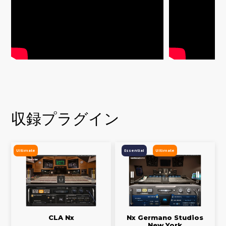
収録プラグイン
Ultimate
Essential
Ultimate
CLA Nx
Nx Germano Studios
New York