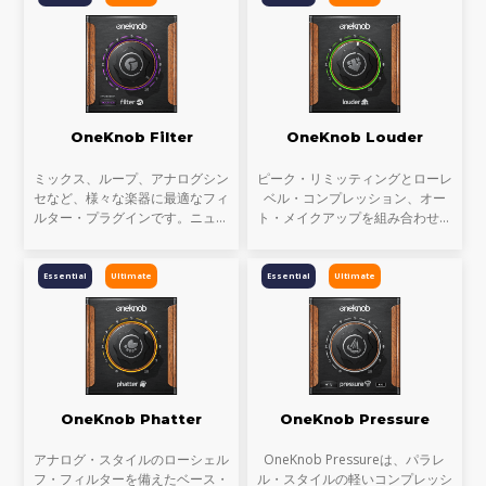
OneKnob Filter
OneKnob Louder
ミックス、ループ、アナログシン
ピーク・リミッティングとローレ
セなど、様々な楽器に最適なフィ
ベル・コンプレッション、オー
ルター・プラグインです。ニュー
ト・メイクアップを組み合わせる
トラルかつ開放的なスウィープか
ことで、トラックのサウンドを
ら、唸るようなクラブ・スタイル
『よりラウドに』することができ
まで、多様なフィルター処理が可
ます。
Essential
Ultimate
Essential
Ultimate
能です。OneKnob Filt
OneKnob Phatter
OneKnob Pressure
アナログ・スタイルのローシェル
OneKnob Pressureは、パラレ
フ・フィルターを備えたベース・
ル・スタイルの軽いコンプレッシ