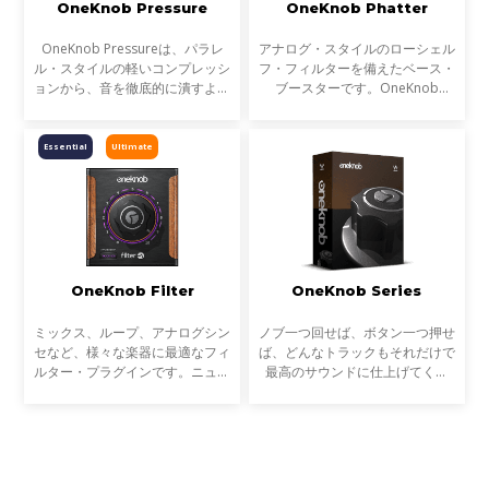
OneKnob Pressure
OneKnob Phatter
OneKnob Pressureは、パラレ
アナログ・スタイルのローシェル
ル・スタイルの軽いコンプレッシ
フ・フィルターを備えたベース・
ョンから、音を徹底的に潰すよう
ブースターです。OneKnob
なポンピングまで対応する、ダイ
Brighterと対になる、ファットで
ナミック・プロセッサーです。極
ヘビーなサウンドを生み出しま
端な値に設定すれば、強烈でダー
す。
Essential
Ultimate
ティなサウンドを得ること
OneKnob Filter
OneKnob Series
ミックス、ループ、アナログシン
ノブ一つ回せば、ボタン一つ押せ
セなど、様々な楽器に最適なフィ
ば、どんなトラックもそれだけで
ルター・プラグインです。ニュー
最高のサウンドに仕上げてくれ
トラルかつ開放的なスウィープか
る。まるでSFに出てくる未来の道
ら、唸るようなクラブ・スタイル
具。それはミュージシャンやプロ
まで、多様なフィルター処理が可
デューサーだけでなく、エンジニ
能です。OneKnob Filt
アにとっても夢のような