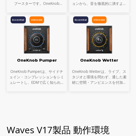
ブースターです。OneKnob
ョンから、音を徹底的に潰すよう
Brighterと対になる、ファットで
なポンピングまで対応する、ダイ
ヘビーなサウンドを生み出しま
ナミック・プロセッサーです。極
す。
端な値に設定すれば、強烈でダー
Essential
Ultimate
Essential
Ultimate
ティなサウンドを得ること
OneKnob Pumper
OneKnob Wetter
OneKnob Pumperは、サイドチ
OneKnob Wetterは、ライブ、ス
ェイン・コンプレッションをシミ
タジオと環境を問わず、通した素
ュレートし、EDMで広く知られる
材に空間・アンビエンスを付加す
ようになった、キックによるダッ
るためのプラグインです。素材に
キング=ポンピング効果を、素早
適したスウィートスポットを見つ
く簡単に得るために設計されたプ
ければ、簡単に奥行きのあるトラ
ラグインです。
ックを作りだすことがで
Waves V17製品 動作環境