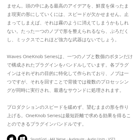
ません。頭の中にある最高のアイデアを、鮮度を保ったま
ま現実の形にしていくには、スピードが欠かせません。止
まってしまえば、それは霧のように消えてしまうかもしれ
ない。たった一つのノブで形を整えられるなら、ぷろだく
し、ミックスでこれほど強力な武器はないでしょう。
Waves OneKnob Seriesは、一つのノブと数個のボタンだけ
で構成されたプラグインをバンドルしています。各プラグ
インはそれぞれの目的に特化して作られており、ノブは一
つですが、それを回すことで背後では複数のプロセッシン
グが同時に実行され、最適なサウンドに処理されます。
プロダクションのスピードを緩めず、望むままの形を作り
上げる。OneKnob Seriesは最短距離で求める効果を得るこ
とのできるプラグインバンドルです。
SoundGrid・AAX Native・Audiosuite・Audio Units・VST3