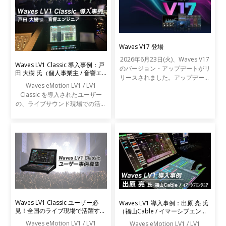
Waves V17 登場
2026年6月23日(火)、Waves V17
Waves LV1 Classic 導入事例：戸
のバージョン・アップデートがリ
田 大樹 氏（個人事業主 / 音響エ
リースされました。アップデート
ンジニア）
Waves eMotion LV1 / LV1
の内容は以下の通りです。
Classic を導入されたユーザー
の、ライブサウンド現場での活用
事例をご紹介します。
Waves LV1 Classic ユーザー必
Waves LV1 導入事例：出原 亮 氏
見！全国のライブ現場で活躍する
（福山Cable / イマーシブエンジ
エンジニアの声を募集します
ニア）
Waves eMotion LV1 / LV1
Waves eMotion LV1 / LV1