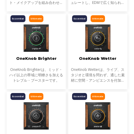
ト・メイクアップを組み合わせる
ュレートし、EDMで広く知られる
ことで、トラックのサウンドを
ようになった、キックによるダッ
『よりラウドに』することができ
キング=ポンピング効果を、素早
ます。
く簡単に得るために設計されたプ
Essential
Ultimate
Essential
Ultimate
ラグインです。
OneKnob Brighter
OneKnob Wetter
OneKnob Brighterは、ミッド・
OneKnob Wetterは、ライブ、ス
ハイ以上の帯域に明瞭さを加える
タジオと環境を問わず、通した素
トレブル・ブースターです。
材に空間・アンビエンスを付加す
るためのプラグインです。素材に
適したスウィートスポットを見つ
ければ、簡単に奥行きのあるトラ
Essential
Ultimate
Essential
Ultimate
ックを作りだすことがで