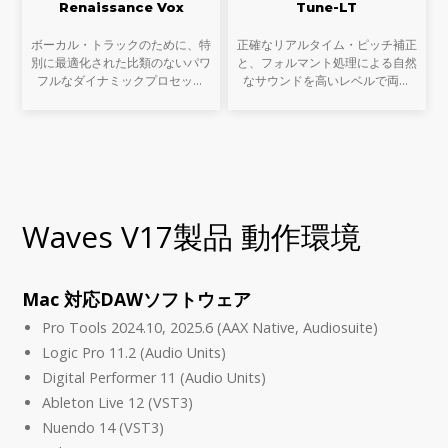
Renaissance Vox
Tune-LT
ボーカル・トラックのために、特
正確なリアルタイム・ピッチ補正
別に最適化された比類のないパワ
と、フォルマント処理による自然
フルなダイナミックプロセッサ
なサウンドを高いレベルで両立
Renaissance Voxは、圧縮、ゲー
フレージング、エモーション、デ
ト/エクスパンション、リミティ
リバリーをすべて搭載し、素晴ら
ングそしてレベルマキシマイゼー
しいボーカル・テイクを完成でき
ションの簡単で効率的なコ
ます。ボーカル・ノー
Waves V17製品 動作環境
Mac 対応DAWソフトウェア
Pro Tools 2024.10, 2025.6 (AAX Native, Audiosuite)
Logic Pro 11.2 (Audio Units)
Digital Performer 11 (Audio Units)
Ableton Live 12 (VST3)
Nuendo 14 (VST3)