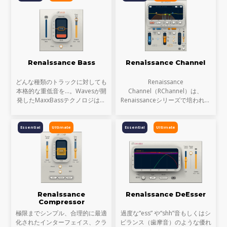
ョン・リバーブIRシリ
で、デジタルクリップが
Renaissance Bass
Renaissance Channel
どんな種類のトラックに対しても
Renaissance
本格的な重低音を…。Wavesが開
Channel（RChannel）は、
発したMaxxBassテクノロジは、
Renaissanceシリーズで培われた
特定のハーモニクス（倍音）を付
イコライゼーション、コンプレッ
加することによってサウンドに含
ション、リミッティング、そして
まれるベース成分を際立たせ、さ
ゲートのプロセッシングを、1つ
Essential
Ultimate
Essential
Ultimate
らにはスピーカーの周波数
のインターフェイスに融合したチ
ャンネルストリッ
Renaissance
Renaissance DeEsser
Compressor
極限までシンプル、合理的に最適
過度な“ess” や“shh”音もしくはシ
化されたインターフェイス、クラ
ビランス（歯摩音）のような優れ