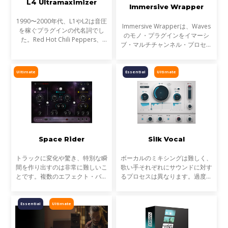
L4 Ultramaximizer
Immersive Wrapper
1990〜2000年代、L1やL2は音圧
Immersive Wrapperは、Waves
を稼ぐプラグインの代名詞でし
のモノ・プラグインをイマーシ
た。Red Hot Chili Peppers、
ブ・マルチチャンネル・プロセッ
Metallica、Timbalandなど、数
サーに変換する革新的なツールで
え切れない名盤に使われ、そのサ
す。これにより、Atmosやその他
ウンドは世界を席巻しました。し
のイマーシブフォーマットで音楽
Ultimate
Essential
Ultimate
かし今、音楽は単なる音圧では
をミックスする際のバス処理
Space Rider
Silk Vocal
トラックに変化や驚き、特別な瞬
ボーカルのミキシングは難しく、
間を作り出すのは非常に難しいこ
歌い手それぞれにサウンドに対す
とです。複数のエフェクト・バス
るプロセスは異なります。過度な
を組んだり、多くのオートメーシ
共振や、ブーミーな特性、歯擦音
ョンを設定するなど本来時間のか
など、ボーカルがミックスになじ
かる作業を、Space Riderは大幅
まない要素も多く、それらを取り
Essential
Ultimate
に効率化します。
除くには、時間と知識