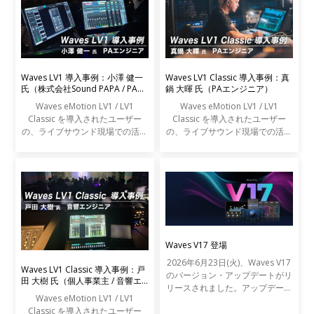
Waves LV1 導入事例：小澤 健一
Waves LV1 Classic 導入事例：真
氏（株式会社Sound PAPA / PAエ
鍋 大暉 氏（PAエンジニア）
ンジニア）
Waves eMotion LV1 / LV1
Waves eMotion LV1 / LV1
Classic を導入されたユーザー
Classic を導入されたユーザー
の、ライブサウンド現場での活用
の、ライブサウンド現場での活用
事例をご紹介します。
事例をご紹介します。
Waves V17 登場
2026年6月23日(火)、Waves V17
Waves LV1 Classic 導入事例：戸
のバージョン・アップデートがリ
田 大樹 氏（個人事業主 / 音響エ
リースされました。アップデート
ンジニア）
Waves eMotion LV1 / LV1
の内容は以下の通りです。
Classic を導入されたユーザー