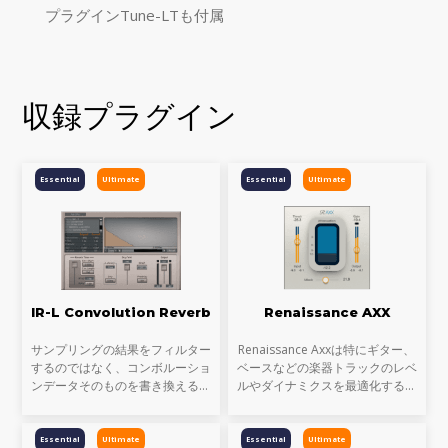
プラグインTune-LTも付属
収録プラグイン
Essential
Ultimate
Essential
Ultimate
IR-L Convolution Reverb
Renaissance AXX
サンプリングの結果をフィルター
Renaissance Axxは特にギター、
するのではなく、コンボルーショ
ベースなどの楽器トラックのレベ
ンデータそのものを書き換えるこ
ルやダイナミクスを最適化するの
とでリバーブタイム、サイズなど
に理想的なコンプレッサーです。
をエディット可能にしたインター
Renaissance Axxは出力時のリミ
フェースを備えるコンボリューシ
ッター機能が内蔵されていますの
Essential
Ultimate
Essential
Ultimate