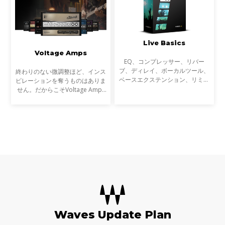
Live Basics
Voltage Amps
EQ、コンプレッサー、リバー
ブ、ディレイ、ボーカルツール、
終わりのない微調整ほど、インス
ベースエクステンション、リミッ
ピレーションを奪うものはありま
ター、マキシマイザーなど、ライ
せん。だからこそVoltage Amps
ブサウンドのための30以上の
は、最短の時間で心を揺さぶるギ
SoundGrid対応プラグインが含ま
ター／ベースのトーンを作り出せ
れています。
るようにデザインしました。さら
に、ギターやピックアッ
Waves Update Plan