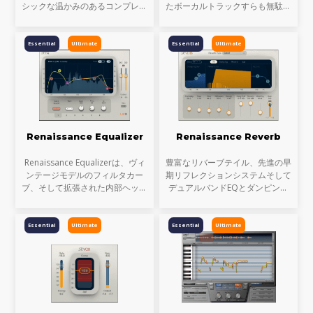
シックな温かみのあるコンプレッ
たボーカルトラックすらも無駄に
ションがRenaissance
しません。最先端のシビランス処
Compressor（RCompressor）
理プロセッサRenaissance
最大の特長です。Wavesの名作プ
DeEsserは、不要な高い周波数を
Essential
Ultimate
Essential
Ultimate
ラグインC1 Parametric
減少させ、ソースのインテグ
Companderと、L
Renaissance Equalizer
Renaissance Reverb
Renaissance Equalizerは、ヴィ
豊富なリバーブテイル、先進の早
ンテージモデルのフィルタカー
期リフレクションシステムそして
ブ、そして拡張された内部ヘッド
デュアルバンドEQとダンピング
ルームを持つ、Waves全製品でも
コントロール。Renaissance
屈指の人気を誇るプラグインで
Reverbは、並外れた質感と濃度
す。最新のGUIとリアルタイム・
を持った卓越したサウンドとパフ
Essential
Ultimate
Essential
Ultimate
アナライザー（RTA）機能を備
ォーマンスをお届けします。