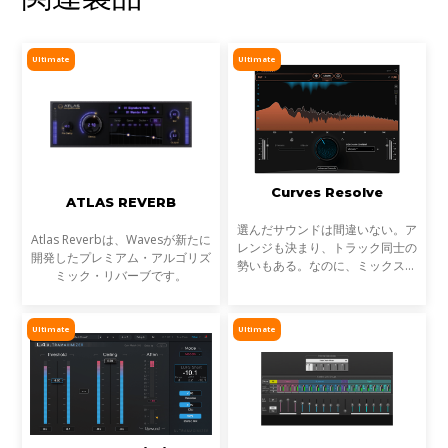
Ultimate
Ultimate
Curves Resolve
ATLAS REVERB
選んだサウンドは間違いない。ア
Atlas Reverbは、Wavesが新たに
レンジも決まり、トラック同士の
開発したプレミアム・アルゴリズ
勢いもある。なのに、ミックスが
ミック・リバーブです。
濁る... それは、複数のトラックが
同じ周波数帯を奪い合っているか
らです。これが音のマスキングと
Ultimate
Ultimate
言われる現象です。