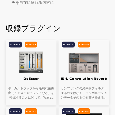
チを自在に操れる内容に
収録プラグイン
Essential
Ultimate
Essential
Ultimate
DeEsser
IR-L Convolution Reverb
ボーカルトラックから過剰な歯擦
サンプリングの結果をフィルター
音（＂エス＂や＂シッ＂など）を
するのではなく、コンボルーショ
軽減することに関して、Waves
ンデータそのものを書き換えるこ
DeEsserに勝るものはありませ
とでリバーブタイム、サイズなど
ん。ヴィンテージギアから多大な
をエディット可能にしたインター
影響を受けた検知と、高域へのリ
フェースを備えるコンボリューシ
Essential
Ultimate
Essential
Ultimate