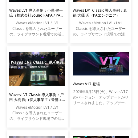
Waves LV1 導入事例：小澤 健一
Waves LV1 Classic 導入事例：真
氏（株式会社Sound PAPA / PAエ
鍋 大暉 氏（PAエンジニア）
ンジニア）
Waves eMotion LV1 / LV1
Waves eMotion LV1 / LV1
Classic を導入されたユーザー
Classic を導入されたユーザー
の、ライブサウンド現場での活用
の、ライブサウンド現場での活用
事例をご紹介します。
事例をご紹介します。
Waves V17 登場
2026年6月23日(火)、Waves V17
Waves LV1 Classic 導入事例：戸
のバージョン・アップデートがリ
田 大樹 氏（個人事業主 / 音響エ
リースされました。アップデート
ンジニア）
Waves eMotion LV1 / LV1
の内容は以下の通りです。
Classic を導入されたユーザー
の、ライブサウンド現場での活用
事例をご紹介します。