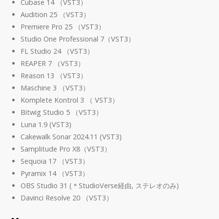
Cubase 14 （VST3）
Audition 25 （VST3）
Premiere Pro 25 （VST3）
Studio One Professional 7（VST3）
FL Studio 24 （VST3）
REAPER 7 （VST3）
Reason 13 （VST3）
Maschine 3 （VST3）
Komplete Kontrol 3 （ VST3）
Bitwig Studio 5 （VST3）
Luna 1.9 (VST3)
Cakewalk Sonar 2024.11 (VST3)
Samplitude Pro X8（VST3）
Sequoia 17 （VST3）
Pyramix 14 （VST3）
OBS Studio 31 (＊StudioVerse経由, ステレオのみ)
Davinci Resolve 20 （VST3）