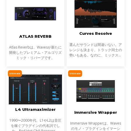
Curves Resolve
ATLAS REVERB
選んだサウンドは間違いない。ア
Atlas Reverbは、Wavesが新たに
レンジも決まり、トラック同士の
開発したプレミアム・アルゴリズ
勢いもある。なのに、ミックスが
ミック・リバーブです。
濁る... それは、複数のトラックが
同じ周波数帯を奪い合っているか
らです。これが音のマスキングと
Ultimate
Ultimate
言われる現象です。
L4 Ultramaximizer
Immersive Wrapper
1990〜2000年代、L1やL2は音圧
Immersive Wrapperは、Waves
を稼ぐプラグインの代名詞でし
のモノ・プラグインをイマーシ
た。Red Hot Chili Peppers、