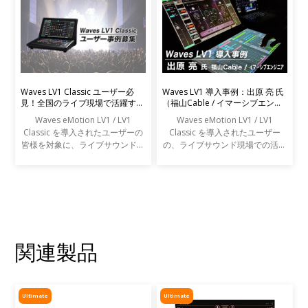
Waves LV1 Classic ユーザー必
Waves LV1 導入事例：出原 亮 氏
見！全国のライブ現場で活躍する
（福山Cable / イマーシブエンジ
エンジニアの声を募集します
ニア）
Waves eMotion LV1 / LV1
Waves eMotion LV1 / LV1
Classic を導入されたユーザーの
Classic を導入されたユーザー
皆様を対象に、ライブサウンドの
の、ライブサウンド現場での活用
現場での活用事例アンケートを実
事例をご紹介します。
施します。
関連製品
Ultimate
Ultimate