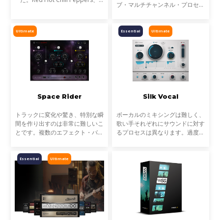
ブ・マルチチャンネル・プロセッ
Metallica、Timbalandなど、数
サーに変換する革新的なツールで
え切れない名盤に使われ、そのサ
す。これにより、Atmosやその他
ウンドは世界を席巻しました。し
のイマーシブフォーマットで音楽
Ultimate
Essential
Ultimate
かし今、音楽は単なる音圧では
をミックスする際のバス処理
Space Rider
Silk Vocal
トラックに変化や驚き、特別な瞬
ボーカルのミキシングは難しく、
間を作り出すのは非常に難しいこ
歌い手それぞれにサウンドに対す
とです。複数のエフェクト・バス
るプロセスは異なります。過度な
を組んだり、多くのオートメーシ
共振や、ブーミーな特性、歯擦音
ョンを設定するなど本来時間のか
など、ボーカルがミックスになじ
かる作業を、Space Riderは大幅
まない要素も多く、それらを取り
Essential
Ultimate
に効率化します。
除くには、時間と知識