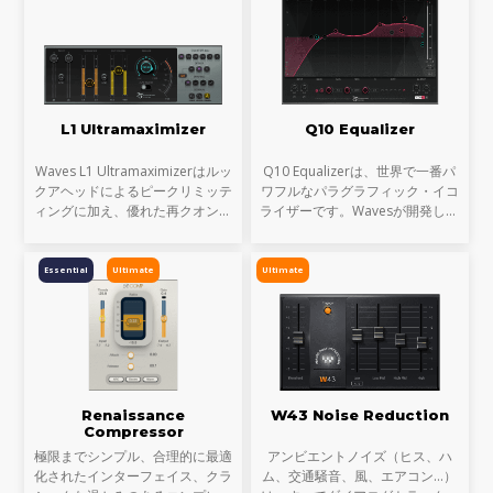
ミッティングが特徴のDeEss
ョン・リバーブIRシリ
L1 Ultramaximizer
Q10 Equalizer
Waves L1 Ultramaximizerはルッ
Q10 Equalizerは、世界で一番パ
クアヘッドによるピークリミッテ
ワフルなパラグラフィック・イコ
ィングに加え、優れた再クオンタ
ライザーです。Wavesが開発した
イズ（ビット解像度の最適化）を
初めてのプラグインであり、その
行います。これにより、CDマス
後続くすべてのEQプラグイン設
タリングからマルチメディア音楽
計のブループリントともなった製
Essential
Ultimate
Ultimate
制作に至るまで、すべて
品です。長年に渡りあらゆ
Renaissance
W43 Noise Reduction
Compressor
極限までシンプル、合理的に最適
アンビエントノイズ（ヒス、ハ
化されたインターフェイス、クラ
ム、交通騒音、風、エアコン…）