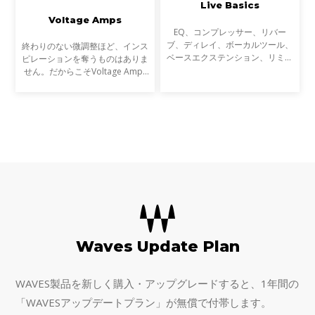
Live Basics
Voltage Amps
EQ、コンプレッサー、リバー
ブ、ディレイ、ボーカルツール、
終わりのない微調整ほど、インス
ベースエクステンション、リミッ
ピレーションを奪うものはありま
ター、マキシマイザーなど、ライ
せん。だからこそVoltage Amps
ブサウンドのための30以上の
は、最短の時間で心を揺さぶるギ
SoundGrid対応プラグインが含ま
ター／ベースのトーンを作り出せ
れています。
るようにデザインしました。さら
に、ギターやピックアッ
Waves Update Plan
WAVES製品を新しく購入・アップグレードすると、1年間の
「WAVESアップデートプラン」が無償で付帯します。