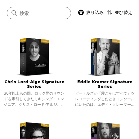
絞り込み
並び替え
すべて
アナログモデリング
シグネイチャー
ノイズリダクション
Chris Lord-Alge Signature
Eddie Kramer Signature
インストゥルメント
Series
Series
Abbey Road
30年以上もの間、ロック界のサウン
ビートルズが「愛こそはすべて」を
ドを牽引してきたミキシング・エン
レコーディングしたときコンソール
SSL 4000
ジニア、クリス・ロード-アルジ。彼
にいたのは、エディ・クレーマーと
のテクニックそのものを、ギター、
いう名のエンジニアでした。 ジミ・
OneKnob
ベース、ドラム、ヴォーカルなど用
ヘンドリックスが「パープル・ヘイ
途別の6つのプラグインとして再現し
ズ」をレコーディングしたときコン
ました
ソール