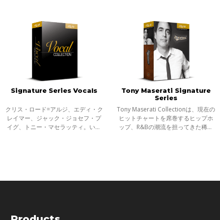
クフローが集約された6つのハイブリ
上下、前後の位置、帯域の占有、一
ッド・プラグインを収録した、新し
体感など、両者のサウンドのトリー
いシグネチャー・コレクションの登
トメントとミックスは、熟練のエン
場です
ジニアに
Signature Series Vocals
Tony Maserati Signature
Series
クリス・ロード=アルジ、エディ・ク
Tony Maserati Collectionは、現在の
レイマー、ジャック・ジョセフ・プ
ヒットチャートを席巻するヒップホ
イグ、トニー・マセラッティ。いず
ップ、R&Bの潮流を担ってきた稀代
れも類い稀なテクニックと感性で多
のエンジニア、トニー・マセラティ
くのアーティストの傑作を生み出
のワークフローを再現するプラグイ
し、グラミー賞を数度にわたり獲得
ン・バンドルです。ギター、ベー
するなど
ス、ドラ
Products