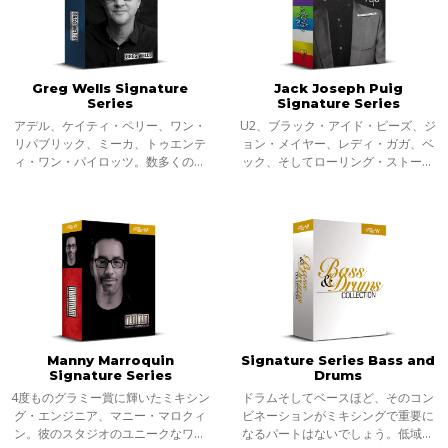
Greg Wells Signature
Jack Joseph Puig
Series
Signature Series
アデル、ケイティ・ペリー、ワン・
U2、ブラック・アイド・ピーズ、ジ
リパブリック、ミーカ、トゥエンテ
ョン・メイヤー、レディ・ガガ、ベ
ィ・ワン・パイロッツ。数多くのア
ック、そしてローリング・ストーン
ーティストの作曲、ミックス、プロ
ズ。錚々たるアーティストを手がけ
デュースに携わり、関わった楽曲の
る グラミー賞プロデューサー/エンジ
累計売上数が8500万ユニットにのぼ
ニア、ジャック・ジョセフ・プイグ =
る、グラ
JJP
Manny Marroquin
Signature Series Bass and
Signature Series
Drums
4度ものグラミー賞に輝いたミキシン
ドラムそしてベースほど、そのコン
グ・エンジニア、マニー・マロクィ
ビネーションがミキシングで重要に
ン。彼のスタジオのユニークなワー
なるパートはないでしょう。低域の