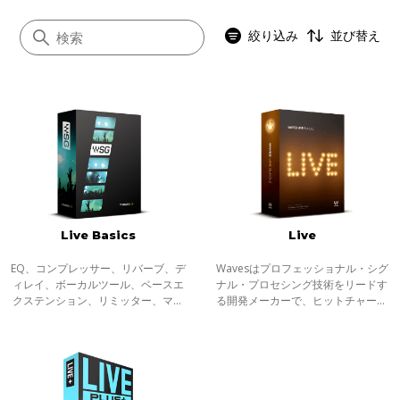
絞り込み
並び替え
すべて
音楽制作
動画音声編集
ライブ
Live Basics
Live
ポスプロ
EQ、コンプレッサー、リバーブ、デ
Wavesはプロフェッショナル・シグ
ィレイ、ボーカルツール、ベースエ
ナル・プロセシング技術をリードす
クステンション、リミッター、マキ
る開発メーカーで、ヒットチャート
シマイザーなど、ライブサウンドの
に登場する楽曲の制作や大手映画制
ための30以上のSoundGrid対応プラ
作会社のサウンド・トラック、ゲー
グインが含まれています。
ム音楽の制作に必ずと言って良いほ
ど使われ