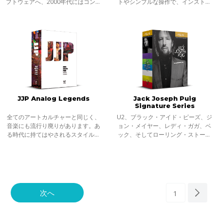
フトウェアへ、2000年代にはコンピ
トやシンプルな操作で、インストー
ューターのパワーの上昇によりイン
ルしてすぐに望んだサウンドを奏で
ザボックスでの制作、ミキシング、
てくれるインストゥルメントやエフ
マスタリングは一般的なものになり
ェクト。と同時に、どこまでも楽し
ました。
んで音作
JJP Analog Legends
Jack Joseph Puig
Signature Series
全てのアートカルチャーと同じく、
U2、ブラック・アイド・ピーズ、ジ
音楽にも流行り廃りがあります。あ
ョン・メイヤー、レディ・ガガ、ベ
る時代に持てはやされるスタイル、
ック、そしてローリング・ストーン
ジャンル、それにまつわる楽器・機
ズ。錚々たるアーティストを手がけ
材も常に移ろっていきます。しか
る グラミー賞プロデューサー/エンジ
し、マスターピースと呼ばれる作品
ニア、ジャック・ジョセフ・プイグ =
を作り上げ
JJP
次へ
1