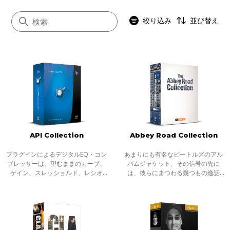
絞り込み
並び替え
すべて
音楽制作
動画音声編集
ライブ
API Collection
Abbey Road Collection
ポスプロ
プラグインによるデジタルEQ・コン
あまりにも有名なビートルズのアル
プレッサーは、望むままのカーブ、
バムジャケット、その信号の先に
ゲイン、スレッショルド、レシオ
は、彼らにまつわる幾つもの逸話
で、常に正確なプロセッシングを実
と、音響実験によって作り上げられ
現してくれます。しかし、API 500シ
た名作アルバムの誕生地がありま
リーズやAPI2500のように荒々しいブ
す。音楽に伝説はつきものですか、
ーストや
21世紀の音楽、