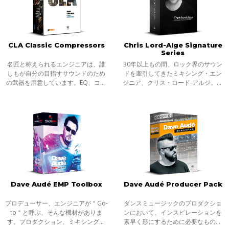
CLA Classic Compressors
Chris Lord-Alge Signature
Series
名匠と称えられるエンジニアは、誰
30年以上もの間、ロック界のサウン
しもが自分の目指すサウンドのため
ドを牽引してきたミキシング・エン
の武器を用意しています。EQ、コン
ジニア、クリス・ロード-アルジ。彼
プレッサー、リバーブ、ディレイ、
のテクニックそのものを、ギター、
コンソール、そしてそのコンビネー
ベース、ドラム、ヴォーカルなど用
ション、シグナルチェーンとネット
途別の6つのプラグインとして再現し
ワーク。
ました
Dave Audé EMP Toolbox
Dave Audé Producer Pack
プロデューサー、エンジニアが＂Go-
ダンスミュージックのプロダクショ
to＂と呼ぶ、そんな機材がありま
ンにおいて、インスピレーションを
す。プロダクション、ミキシングで
素早く形にするために必要なものと