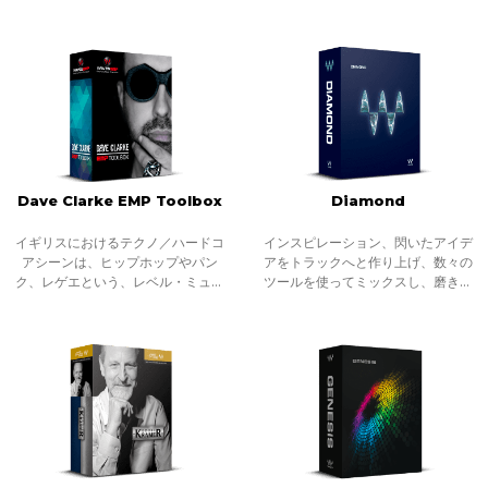
まず最初に手を触れる、インサート
は。最初のステップで最重要なの
する、アイデアを形にしていくため
は、もちろんキックを筆頭とするド
のツールです。ハウスミュージック
ラムですね。ドラムマシン、サンプ
こそ、デ
ル・ループ
Dave Clarke EMP Toolbox
Diamond
イギリスにおけるテクノ／ハードコ
インスピレーション、閃いたアイデ
アシーンは、ヒップホップやパン
アをトラックへと作り上げ、数々の
ク、レゲエという、レベル・ミュー
ツールを使ってミックスし、磨き上
ジックのアティチュードを纏ってい
げ、最高の状態でトラックダウンす
ます。80年代からDJ・プロデューサ
る。Diamondは、Platinumバンドル
ーとして活躍するデイヴ・クラーク
のプラグインをすべて収録し、さら
は、グラス
に原石と