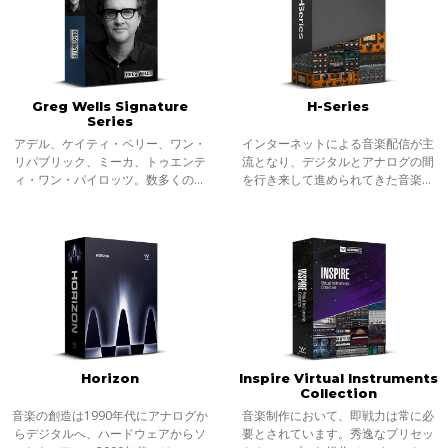
Greg Wells Signature
H-Series
Series
アデル、ケイティ・ペリー、ワン・
インターネットによる音楽配信が主
リパブリック、ミーカ、トゥエンテ
流となり、デジタルとアナログの間
ィ・ワン・パイロッツ。数多くのア
を行き来して進められてきた音楽制
ーティストの作曲、ミックス、プロ
作も、今やプログラミング、ミキシ
デュースに携わり、関わった楽曲の
ング、そしてマスタリングまで、イ
累計売上数が8500万ユニットにのぼ
ンザボックスで完結することが珍し
る、グラ
くなくな
Horizon
Inspire Virtual Instruments
Collection
音楽の創造は1990年代にアナログか
音楽制作において、即戦力は常に必
らデジタルへ、ハードウェアからソ
要とされています。秀逸なプリセッ