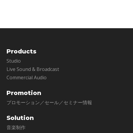
ジャンル、それにまつわる楽器・機
した実際の機材が存在します。1954
材も常に移ろっていきます。しか
年、一介のトラック運転手だった青
し、マスターピースと呼ばれる作品
年が最初のシングル＂That’s All Right
を作り上げ
＂を
Products
Studio
Live Sound & Broadcast
Commercial Audio
Promotion
プロモーション／セール／セミナー情報
Solution
音楽制作