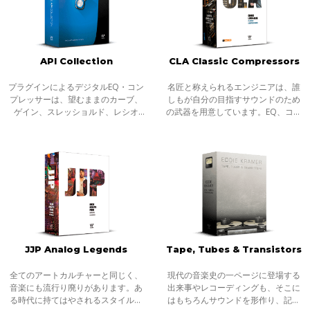
API Collection
CLA Classic Compressors
プラグインによるデジタルEQ・コン
名匠と称えられるエンジニアは、誰
プレッサーは、望むままのカーブ、
しもが自分の目指すサウンドのため
ゲイン、スレッショルド、レシオ
の武器を用意しています。EQ、コン
で、常に正確なプロセッシングを実
プレッサー、リバーブ、ディレイ、
現してくれます。しかし、API 500シ
コンソール、そしてそのコンビネー
リーズやAPI2500のように荒々しいブ
ション、シグナルチェーンとネット
ーストや
ワーク。
JJP Analog Legends
Tape, Tubes & Transistors
全てのアートカルチャーと同じく、
現代の音楽史の一ページに登場する
音楽にも流行り廃りがあります。あ
出来事やレコーディングも、そこに
る時代に持てはやされるスタイル、
はもちろんサウンドを形作り、記録