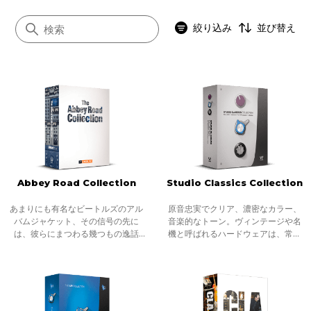
絞り込み
並び替え
すべて
アナログモデリング
シグネイチャー
ノイズリダクション
Abbey Road Collection
Studio Classics Collection
インストゥルメント
Abbey Road
あまりにも有名なビートルズのアル
原音忠実でクリア、濃密なカラー、
バムジャケット、その信号の先に
音楽的なトーン。ヴィンテージや名
SSL 4000
は、彼らにまつわる幾つもの逸話
機と呼ばれるハードウェアは、常に
と、音響実験によって作り上げられ
その特徴的なサウンドとして形容さ
OneKnob
た名作アルバムの誕生地がありま
れます。どのように呼ばれるせよ、
す。音楽に伝説はつきものですか、
いずれにも共通するのは、こうした
21世紀の音楽、
機材たち