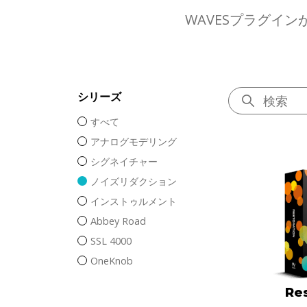
WAVESプラグイ
シリーズ
すべて
アナログモデリング
シグネイチャー
ノイズリダクション
インストゥルメント
Abbey Road
SSL 4000
OneKnob
Res