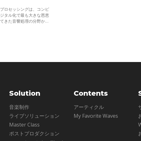
去プロセッシングは、コンピ
デジタル化で最も大きな恩恵
けてきた音響処理の分野かも
前は専用の高価な機材やコン
った時代から、 ノイズ補
Solution
Contents
ル
音楽制作
アーティクル
ライブソリューション
My Favorite Waves
Master Class
ポストプロダクション