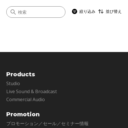
絞り込み
並び替え
すべて
プラグインサーバー
オーディオインターフェース
コンピュータ
Products
ステージボックス
Studio
コンソールI/Oカード
Live Sound & Broadcast
ネットワークスイッチ
Commercial Audio
ヘッドホン
コントローラー
Promotion
プロモーション／セール／セミナー情報