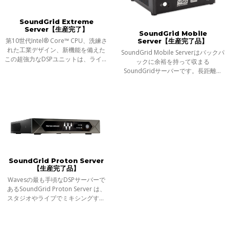
SoundGrid Extreme
Server【生産完了】
SoundGrid Mobile
第10世代Intel® Core™ CPU、洗練さ
Server【生産完了品】
れた工業デザイン、新機能を備えた
SoundGrid Mobile Serverはバックパ
この超強力なDSPユニットは、ライブ
ックに余裕を持って収まる
でもスタジオでも、何百もの
SoundGridサーバーです。長距離の
SoundGrid対応プラグインをリアル
移動、小規模なライブやスタジオで
タイムで難なく処理することができ
のミキシングにその威力を発揮しま
ます。
す。どこにでも連れていける、プラ
グイン・プロセッ
SoundGrid Proton Server
【生産完了品】
Wavesの最も手頃なDSPサーバーで
あるSoundGrid Proton Server は、
スタジオやライブでミキシングする
際にコンピューターの負荷を軽減
し、より多くのプラグインに対応す
るプロセッシングパワーを提供しま