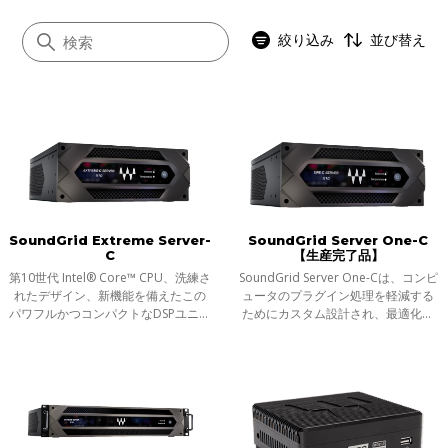
絞り込み
並び替え
すべて
プラグインサーバー
オーディオインターフェース
SoundGrid Extreme Server-
SoundGrid Server One-C
コンピュータ
C
【生産完了品】
ステージボックス
第10世代 Intel® Core™ CPU、洗練さ
SoundGrid Server One-Cは、コンピ
れたデザイン、新機能を備えたこの
ュータのプラグイン処理を軽減する
コンソールI/Oカード
パワフルかつコンパクトなDSPユニッ
ためにカスタム設計され、最適化さ
ネットワークスイッチ
トは、ライブやスタジオで数百の
れた、コンパクト、軽量、耐久性の
SoundGrid対応プラグインをリアル
あるDSPユニットです。標準的なラッ
ヘッドホン
タイムに処理することが可能です。
クの半分の幅で、ライブやスタジオ
で何百
コントローラー